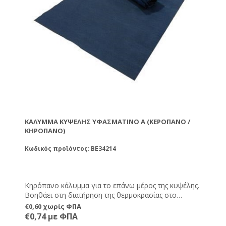
τρόφιμα.
ΚΆΛΥΜΜΑ ΚΥΨΈΛΗΣ ΥΦΑΣΜΆΤΙΝΟ Α (ΚΕΡΌΠΑΝΟ /
ΚΗΡΌΠΑΝΟ)
Κωδικός προϊόντος: BE34214
Κηρόπανο κάλυμμα για το επάνω μέρος της κυψέλης.
Βοηθάει στη διατήρηση της θερμοκρασίας στο
εσωτερικό της κυψέλης.
€0,60 χωρίς ΦΠΑ
€0,74 με ΦΠΑ