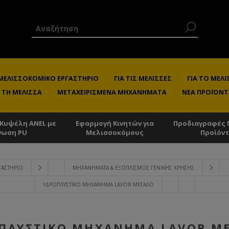
 ΜΕΛΙΣΣΟΚΟΜΙΚΌ ΕΡΓΑΣΤΉΡΙΟ
ΓΙΑ ΤΙΣ ΜΈΛΙΣΣΕΣ
ΓΙΑ ΤΟ ΜΕ
 ΤΗ ΜΈΛΙΣΣΑ
ΜΕΤΑΧΕΙΡΙΣΜΈΝΑ ΜΗΧΑΝΉΜΑΤΑ
ΝΈΑ ΠΡΟΪΌΝΤ
 Κυψέλη ANEL με
Εφαρμογή Κινητών για
Προδιαγραφές 
νωση PU
Μελισσοκόμους
Προϊόν
ΓΑΣΤΉΡΙΟ
ΜΗΧΑΝΉΜΑΤΑ & ΕΞΟΠΛΙΣΜΌΣ ΓΕΝΙΚΉΣ ΧΡΉΣΗΣ
ΥΔΡΟΠΛΥΣΤΙΚΌ ΜΗΧΆΝΗΜΑ LAVOR ΜΕΓΑΛΟ
ΠΛΥΣΤΙΚΌ ΜΗΧΆΝΗΜΑ LAVOR Μ