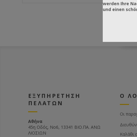
werden Ihre Na
und einen sch
ΕΞΥΠΗΡΕΤΗΣΗ
Ο Λ
ΠΕΛΑΤΩΝ
Οι παρα
Αθήνα
Διευθύν
45η Οδός, Νο6, 13341 ΒΙΟ.ΠΑ. ΑΝΩ
ΛΙΟΣΙΩΝ
Καλάθι 