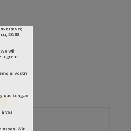
λοκαιρινές
ις 23/08.
 We will
e a great
emo ai vostri
 y que tengan
 à vos
hlossen. Wir