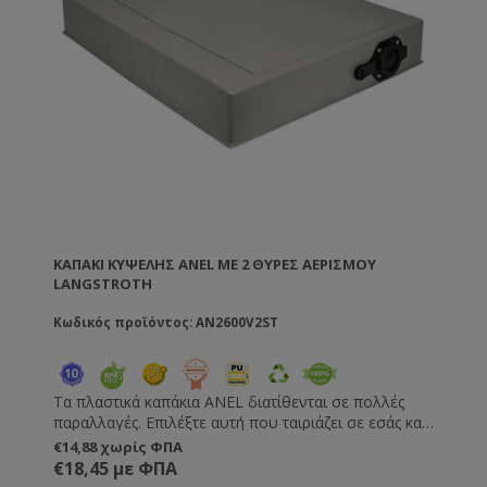
ΚΑΠΆΚΙ ΚΥΨΈΛΗΣ ANEL ΜΕ 2 ΘΎΡΕΣ ΑΕΡΙΣΜΟΎ
LANGSTROTH
Κωδικός προϊόντος: AN2600V2ST
Τα πλαστικά καπάκια ANEL διατίθενται σε πολλές
παραλλαγές. Επιλέξτε αυτή που ταιριάζει σε εσάς και
τις μέλισσές σας! Με 2 θύρες αερισμού . Διπλότοιχο
€14,88 χωρίς ΦΠΑ
με πανίσχυρη μόνωση πολυουρεθάνης (PU) υψηλής
€18,45 με ΦΠΑ
πυκνότητας. • Διαθέτουν θυρίδες αερισμού με