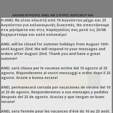
ΚΑΠΆΚΙ ΚΥΨΈΛΗΣ ANEL ΜΕ 2 ΘΎΡΕΣ ΑΕΡΙΣΜΟΎ ΚΑΙ
ΘΎΡΑ ΤΡΟΦΟΔΟΣΊΑΣ LANGSTROTH
Η ANEL θα είναι κλειστή από 10 Αυγούστου μέχρι και 23
Αυγούστου για καλοκαιρινές διακοπές. Θα απαντήσουμε
Κωδικός προϊόντος: AN2600V2FST
στα μηνύματα και στις παραγγελίες σας μετά τις 23/08.
Ευχαριστούμε και καλό καλοκαίρι!
ANEL will be closed for summer holidays from August 10th
Τα πλαστικά καπάκια ANEL διατίθενται σε πολλές
until August 23rd. We will respond to your messages and
παραλλαγές. Επιλέξτε αυτή που ταιριάζει σε εσάς και
orders after August 23rd. Thank you and have a great
τις μέλισσές σας! Με 2 θύρες αερισμού και θύρα
€15,77 χωρίς ΦΠΑ
summer!
τροφοδοσίας. Διπλότοιχο με πανίσχυρη μόνωση
€19,55 με ΦΠΑ
πολυουρεθάνης (PU) υψηλής πυκνότητας. •
ANEL sarà chiusa per le vacanze estive dal 10 agosto al 23
Διαθέτουν θυρίδες αερισμού με πόρτες για να τις
Σε Απόθεμα
agosto. Risponderemo ai vostri messaggi e ordini dopo il 23
κλείνετε ή να τις ανοίγετε κατά βούληση. • Με
agosto. Grazie e buona estate!
οδοντωτή επιφάνεια για σταθεροποίηση της επάνω
κυψέλης κατά τη μεταφορά. • Κεκλιμένη πάνω
ANEL permanecerá cerrada por vacaciones de verano del 10
επιφάνεια στο καπάκι ώστε να μην κρατάει λάσπες
al 23 de agosto. Responderemos a sus mensajes y pedidos
και νερά. • Με γείσο περιμετρικά του καπακιού ώστε
después del 23 de agosto. Gracias y que tengan un buen
τα νερά της βροχής να μη μπορούν να εισέλθουν
verano!
μέσα στην κυψέλη. Κατασκευασμένο από πλαστικό
κατάλληλο για τρόφιμα.
ANEL sera fermée pour les vacances d'été du 10 au 23 août.