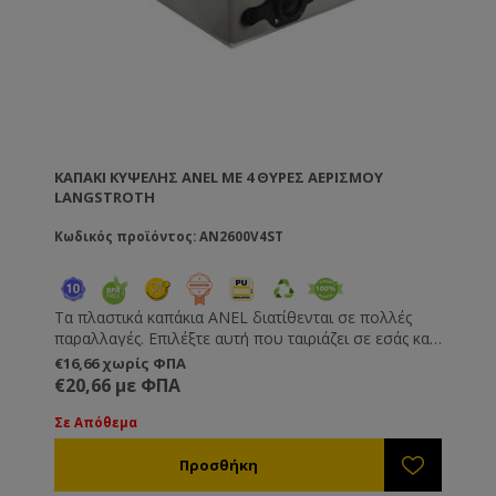
ΚΑΠΆΚΙ ΚΥΨΈΛΗΣ ANEL ΜΕ 4 ΘΎΡΕΣ ΑΕΡΙΣΜΟΎ
LANGSTROTH
Κωδικός προϊόντος: AN2600V4ST
Τα πλαστικά καπάκια ANEL διατίθενται σε πολλές
παραλλαγές. Επιλέξτε αυτή που ταιριάζει σε εσάς και
τις μέλισσές σας! Με 4 θύρες αερισμού . Διπλότοιχο
€16,66 χωρίς ΦΠΑ
με πανίσχυρη μόνωση πολυουρεθάνης (PU) υψηλής
€20,66 με ΦΠΑ
πυκνότητας. • Διαθέτουν θυρίδες αερισμού με
πόρτες για να τις κλείνετε ή να τις ανοίγετε κατά
Σε Απόθεμα
βούληση. • Με οδοντωτή επιφάνεια για
σταθεροποίηση της επάνω κυψέλης κατά τη
μεταφορά. • Κεκλιμένη πάνω επιφάνεια στο καπάκι