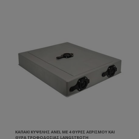
ώστε να μην κρατάει λάσπες και νερά. • Με γείσο
περιμετρικά του καπακιού ώστε τα νερά της βροχής
να μη μπορούν να εισέλθουν μέσα στην κυψέλη.
Κατασκευασμένο από πλαστικό κατάλληλο για
τρόφιμα.
ΚΑΠΆΚΙ ΚΥΨΈΛΗΣ ANEL ΜΕ 4 ΘΎΡΕΣ ΑΕΡΙΣΜΟΎ ΚΑΙ
ΘΎΡΑ ΤΡΟΦΟΔΟΣΊΑΣ LANGSTROTH