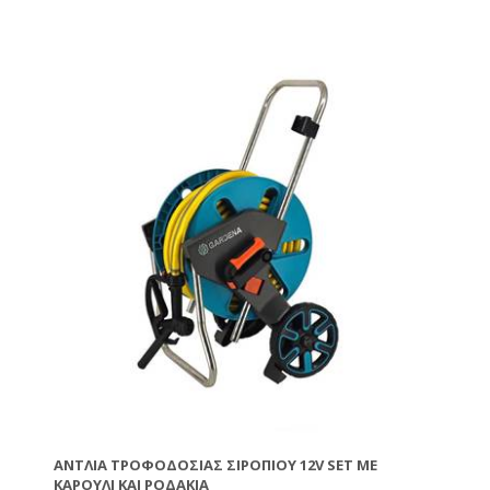
Τεχνικά χαρακτηριστικά:
• Δυνατότητα άντλησης 18,5 lt/pm
• Μέγιστος ρυθμός ροής: 7,8 (4,5GPM)
• Μέγιστη πίεση: 40PSI
• Τάση κινητήρα: 12V DC
• Αυτόματη αναρρόφηση
• Προστασία διακόπτη πίεσης: Mε πλήρης αυτόματο
έλεγχο ON/OFF
Το Σετ περιλαμβάνει:
• Αντλία για σιρόπι 12V
• Μάνικα Φ20
• Λάστιχο 3/4 25m
• Καρούλι για λάστιχο
• Αντάπτορες σύνδεσης
• 2 Ρακορ 1/2+3/4
• 4 Ταχυσύνδεσμους 3/4
ΑΝΤΛΊΑ ΤΡΟΦΟΔΟΣΊΑΣ ΣΙΡΟΠΙΟΎ 12V SET ΜΕ
ΚΑΡΟΎΛΙ ΚΑΙ ΡΟΔΆΚΙΑ