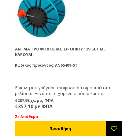
ΑΝΤΛΊΑ ΤΡΟΦΟΔΟΣΊΑΣ ΣΙΡΟΠΙΟΎ 12V SET ΜΕ
ΚΑΡΟΎΛΙ
Κωδικός προϊόντος: AN65401-ST
Εύκολη και γρήγορη τροφοδοσία σιροπιού στα
μελίσσια. Ξεχάστε τα χυμένα σιρόπια και το
κουβάλημα των κουβάδων. Η αντλία σιροπιού/
€287,98 χωρίς ΦΠΑ
νερού υψηλής τάσης 12 volt είναι εξοπλισμένη με
€357,10 με ΦΠΑ
αυτόματο διακόπτη πίεσης που ανοίγει και κλείνει
αυτόματα όταν ανοίγετε και κλείνετε τη μάνικα
Σε Απόθεμα
τοποθετημένη σε καρούλι. (Ίδιο η Παρόμοιο με την
φωτογραφία)