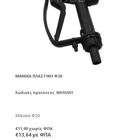
Το Σετ περιλαμβάνει:
• Αντλία για σιρόπι 12V
• Μάνικα Φ20
• Λάστιχο 3/4 25m
• Καρούλι για λάστιχο
• Αντάπτορες σύνδεσης
• 2 Ρακορ 1/2+3/4
• 4 Ταχυσύνδεσμους 3/4
ΜΆΝΙΚΑ ΠΛΑΣΤΙΚΉ Φ20
Κωδικός προϊόντος: WH55501
Μάνικα Φ20
€11,00 χωρίς ΦΠΑ
€13,64 με ΦΠΑ