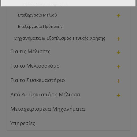
Πρέσες Μαύρων Κηρηθρών
+
Επεξεργασία Μελιού
Επεξεργασία Πρόπολης
+
Μηχανήματα & Εξοπλισμός Γενικής Χρήσης
+
Για τις Μέλισσες
+
Για το Μελισσοκόμο
+
Για το Συσκευαστήριο
+
Από & Γύρω από τη Μέλισσα
Μεταχειρισμένα Μηχανήματα
Υπηρεσίες