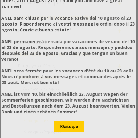
orders after August 23rd. Thank you and have a great
+
Για το Μελισσοκομείο
summer!
-
Για το Μελισσοκομικό Εργαστήριο
ANEL sarà chiusa per le vacanze estive dal 10 agosto al 23
agosto. Risponderemo ai vostri messaggi e ordini dopo il 23
+
agosto. Grazie e buona estate!
Προετοιμασία υλικού
+
ANEL permanecerá cerrada por vacaciones de verano del 10
Τρύγος Μελιού
al 23 de agosto. Responderemos a sus mensajes y pedidos
-
después del 23 de agosto. Gracias y que tengan un buen
Επεξεργασία Προιόντων Μέλισσας
verano!
+
Επεξεργασία Γύρης
ANEL sera fermée pour les vacances d'été du 10 au 23 août.
-
Nous répondrons à vos messages et commandes après le
Επεξεργασία Κεριού
23 août. Merci et bon été!
Αντικολλητικά Κεριού
ANEL ist vom 10. bis einschließlich 23. August wegen der
Κηρηθροποιεία Αυτόματα
Sommerferien geschlossen. Wir werden Ihre Nachrichten
und Bestellungen nach dem 23. August beantworten. Vielen
Κηρηθροποιεία Χειροκίνητα
Dank und einen schönen Sommer!
Κηροτήκτες Ηλιακοί
Κηροτήκτες Υγραερίου