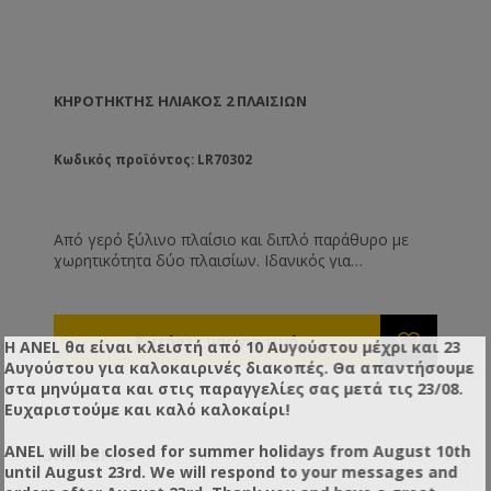
ΚΗΡΟΤΉΚΤΗΣ ΗΛΙΑΚΌΣ 2 ΠΛΑΙΣΊΩΝ
Κωδικός προϊόντος: LR70302
Από γερό ξύλινο πλαίσιο και διπλό παράθυρο με
χωρητικότητα δύο πλαισίων. Ιδανικός για
ερασιτέχνες μελισσοκόμους, αυτός ο κηροτήκτης
παγιδεύει την ηλιακή ακτινοβολία και αυξάνει την
θερμοκρασία στο εσωτερικό του ώστε οι κηρήθρες
των πλαισίων να λιώσουν και να βγουν από την
Η ANEL θα είναι κλειστή από 10 Αυγούστου μέχρι και 23
ειδική έξοδο εξοπλισμένη με φίλτρο. Συλλέγονται
Αυγούστου για καλοκαιρινές διακοπές. Θα απαντήσουμε
σε ένα μικρό δίσκο. Το κερί που παράγεται με αυτή
στα μηνύματα και στις παραγγελίες σας μετά τις 23/08.
τη μέθοδο είναι άριστης ποιότητας και έχει υποστεί
Ευχαριστούμε και καλό καλοκαίρι!
φυσική λεύκανση από τον ήλιο. Διατίθεται και με
περιστρεφόμενη βάση.
ANEL will be closed for summer holidays from August 10th
ΚΑΤΗΓΟΡΊΕΣ
until August 23rd. We will respond to your messages and