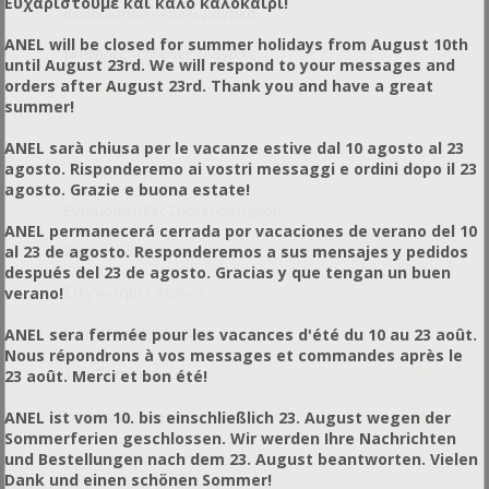
Ευχαριστούμε και καλό καλοκαίρι!
Καθαριστικά - Απολυμαντικά
ANEL will be closed for summer holidays from August 10th
Νιπτήρες - Γούρνες - Λάντζες
until August 23rd. We will respond to your messages and
orders after August 23rd. Thank you and have a great
-
Λωριδοκουρτίνες - Αεροκουρτίνες
summer!
Αεροκουρτίνες
ANEL sarà chiusa per le vacanze estive dal 10 agosto al 23
agosto. Risponderemo ai vostri messaggi e ordini dopo il 23
Λωριδοκουρτίνες
agosto. Grazie e buona estate!
Εντομοπαγίδες Συσκευαστηρίου
ANEL permanecerá cerrada por vacaciones de verano del 10
al 23 de agosto. Responderemos a sus mensajes y pedidos
Σαπουνοδιανομείς
después del 23 de agosto. Gracias y que tengan un buen
Στεγνωτήρες Χεριών
verano!
Είδη Ατομικής Υγιεινής
ANEL sera fermée pour les vacances d'été du 10 au 23 août.
Nous répondrons à vos messages et commandes après le
+
Υλικά Συσκευασίας
23 août. Merci et bon été!
+
Εξοπλισμός Χημικών Αναλύσεων
ANEL ist vom 10. bis einschließlich 23. August wegen der
Sommerferien geschlossen. Wir werden Ihre Nachrichten
Δείγματα Εγκαταστάσεων
und Bestellungen nach dem 23. August beantworten. Vielen
Dank und einen schönen Sommer!