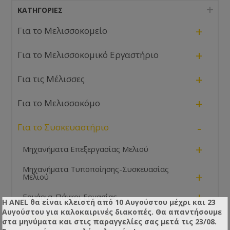
ΚΑΤΗΓΟΡΊΕΣ
+
Για το Μελισσοκομείο
+
Για το Μελισσοκομικό Εργαστήριο
+
Για τις Μέλισσες
+
Για το Μελισσοκόμο
-
Για το Συσκευαστήριο
+
Μηχανήματα Επεξεργασίας Μελιού
Μηχανήματα Τυποποίησης-Συσκευασίας
+
Μελιού
+
Ερμάρια-Πάγκοι Εργασίας
Η ANEL θα είναι κλειστή από 10 Αυγούστου μέχρι και 23
Αυγούστου για καλοκαιρινές διακοπές. Θα απαντήσουμε
-
Υγειονομικού Ενδιαφέροντος
στα μηνύματα και στις παραγγελίες σας μετά τις 23/08.