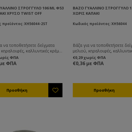
ΥΆΛΛΙΝΟ ΣΤΡΟΓΓΥΛΌ 106 ML Φ53
ΒΆΖΟ ΓΥΆΛΛΙΝΟ ΣΤΡΟΓΓΥΛΌ 1
ΆΚΙ ΧΡΥΣΌ TWIST OFF
ΧΩΡΊΣ ΚΑΠΆΚΙ
 προϊόντος: XH56044-2ST
Κωδικός προϊόντος: XH56044
ια να τοποθετήσετε δείγματα
Βάζα για να τοποθετήσετε δεί
 κηραλοιφές, καλλυντικές κρέμες
μελιού, κηραλοιφές, καλλυντικ
οποιαδήποτε άλλη χρήση εσείς
ή για οποιαδήποτε άλλη χρήση
χωρίς ΦΠΑ
€0,29 χωρίς ΦΠΑ
ίτε.
επιθυμείτε.
 με ΦΠΑ
€0,36 με ΦΠΑ