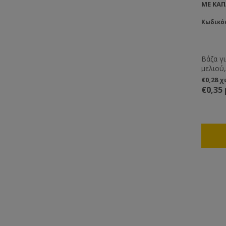
ΜΕ ΚΑΠ
Κωδικό
Βάζα γ
μελιού,
ή για 
€0,28 
επιθυμε
€0,35