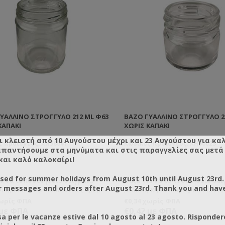
ΥΆΛΛΙΝΟ ΣΤΡΟΓΓΥΛΌ 212 ML Φ63
ΒΆΖΟ ΓΥΆΛΛΙΝΟ ΣΤΡΟΓΓΥΛΌ 2
ΚΑΠΆΚΙ
ΧΩΡΊΣ ΚΑΠΆΚΙ
ι κλειστή από 10 Αυγούστου μέχρι και 23 Αυγούστου για κα
ς προϊόντος: XH56041
Κωδικός προϊόντος: XH56025
απαντήσουμε στα μηνύματα και στις παραγγελίες σας μετά τ
και καλό καλοκαίρι!
osed for summer holidays from August 10th until August 23rd.
ια να τοποθετήσετε δείγματα
Βάζα για να τοποθετήσετε δεί
r messages and orders after August 23rd. Thank you and hav
 κηραλοιφές, καλλυντικές κρέμες
μελιού, κηραλοιφές, καλλυντικ
οποιαδήποτε άλλη χρήση εσείς
ή για οποιαδήποτε άλλη χρήση
χωρίς ΦΠΑ
€0,34 χωρίς ΦΠΑ
ίτε.
επιθυμείτε.
 με ΦΠΑ
€0,42 με ΦΠΑ
a per le vacanze estive dal 10 agosto al 23 agosto. Risponder