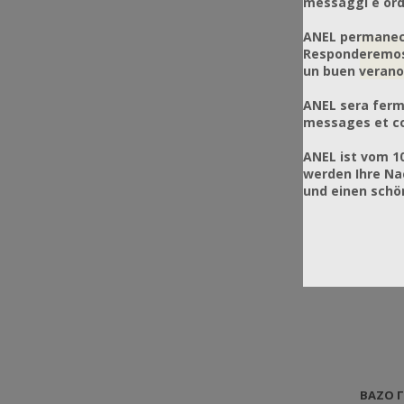
messaggi e ordi
ANEL permanece
Responderemos 
un buen verano
ANEL sera ferm
messages et co
ANEL ist vom 1
werden Ihre Na
und einen sch
ΒΆΖΟ Γ