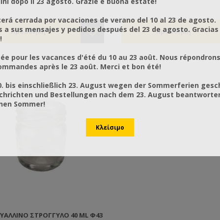
ni dopo il 23 agosto. Grazie e buona estate!
rá cerrada por vacaciones de verano del 10 al 23 de agosto.
a sus mensajes y pedidos después del 23 de agosto. Gracias
!
ée pour les vacances d'été du 10 au 23 août. Nous répondrons
mmandes après le 23 août. Merci et bon été!
0. bis einschließlich 23. August wegen der Sommerferien gesc
chrichten und Bestellungen nach dem 23. August beantworten
önen Sommer!
ΥΆΛΛΙΝΟ ΣΤΡΟΓΓΥΛΌ 40 ML Φ43