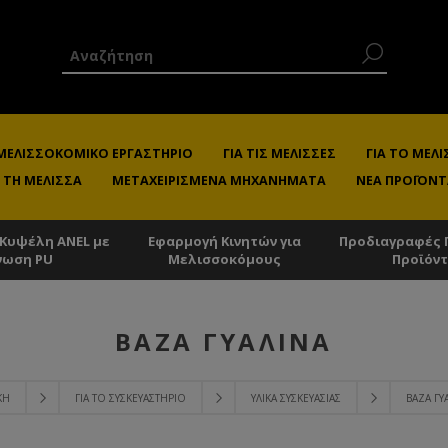
 ΜΕΛΙΣΣΟΚΟΜΙΚΌ ΕΡΓΑΣΤΉΡΙΟ
ΓΙΑ ΤΙΣ ΜΈΛΙΣΣΕΣ
ΓΙΑ ΤΟ ΜΕ
 ΤΗ ΜΈΛΙΣΣΑ
ΜΕΤΑΧΕΙΡΙΣΜΈΝΑ ΜΗΧΑΝΉΜΑΤΑ
ΝΈΑ ΠΡΟΪΌΝΤ
 Κυψέλη ANEL με
Εφαρμογή Κινητών για
Προδιαγραφές 
νωση PU
Μελισσοκόμους
Προϊόν
ΒΆΖΑ ΓΥΆΛΙΝΑ
ΚΉ
ΓΙΑ ΤΟ ΣΥΣΚΕΥΑΣΤΉΡΙΟ
ΥΛΙΚΆ ΣΥΣΚΕΥΑΣΊΑΣ
ΒΆΖΑ ΓΥ