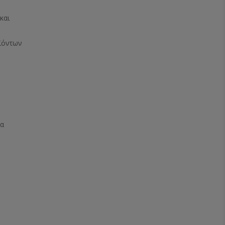
και
ϊόντων
ία