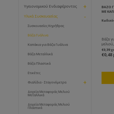
+
Υγειονομικού Ενδιαφέροντος
ΒΆΖΟ Γ
ΜΕ ΚΑΠ
-
Υλικά Συσκευασίας
Κωδικός
Συσκευασίες Κηρήθρας
Βάζα Γυάλινα
Βάζα γ
μελιού,
Καπάκια για Βάζα Γυάλινα
ή για 
€0,39 
επιθυμε
Βάζα Μεταλλικά
€0,48
Βάζα Πλαστικά
Ετικέτες
+
Φιαλίδια - Σταγονόμετρα
Δοχεία Μεταφοράς Μελιού
Μεταλλικά
Δοχεία Μεταφοράς Μελιού
Πλαστικά