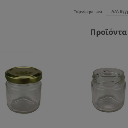
Α/Α Εγ
Ταξινόμηση ανά
Προϊόντα