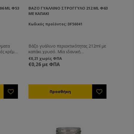
06 ML Φ53
ΒΆΖΟ ΓΥΆΛΛΙΝΟ ΣΤΡΟΓΓΥΛΌ 212 ML Φ63
ΜΕ ΚΑΠΑΚΙ
Κωδικός προϊόντος: DF56041
γματα
Βάζο γυάλινο περιεκτικότητας 212ml με
ές κρέμες
καπάκι χρυσό. Μία ιδανική
 εσείς
περιεκτικότητα για να συσκευάζετε και
€0,21 χωρίς ΦΠΑ
να αποθηκεύετε μικρές ποσότητες
€0,26 με ΦΠΑ
μελιού ή για την παρασκευή
κηραλοιφών ή κι άλλων καλλυντικών
προϊόντων.