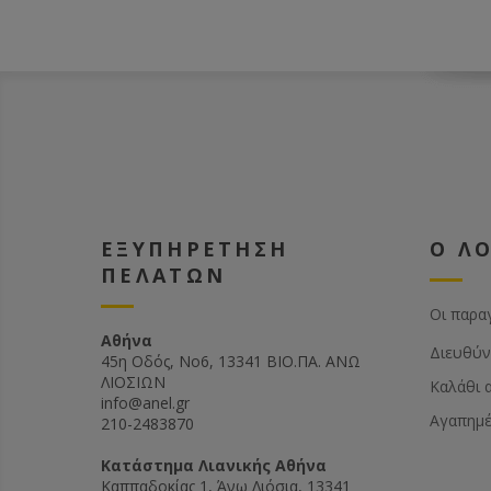
ΕΞΥΠΗΡΕΤΗΣΗ
Ο Λ
ΠΕΛΑΤΩΝ
Οι παρα
Αθήνα
Διευθύν
45η Οδός, Νο6, 13341 ΒΙΟ.ΠΑ. ΑΝΩ
ΛΙΟΣΙΩΝ
Καλάθι 
info@anel.gr
Αγαπημ
210-2483870
Kατάστημα Λιανικής Αθήνα
Καππαδοκίας 1, Άνω Λιόσια, 13341