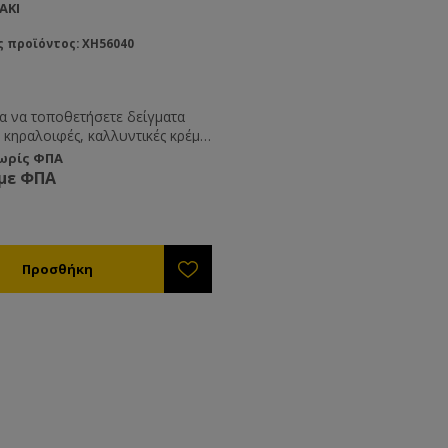
ΑΚΙ
ς προϊόντος: XH56040
ια να τοποθετήσετε δείγματα
 κηραλοιφές, καλλυντικές κρέμες
οποιαδήποτε άλλη χρήση εσείς
χωρίς ΦΠΑ
ίτε.
 με ΦΠΑ