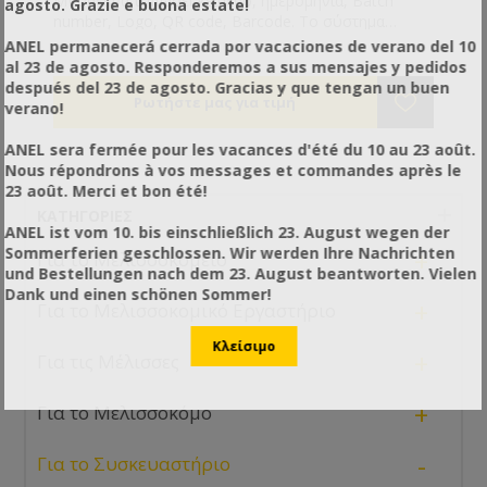
Μπορεί να τυπώσει κείμενο, ημερομηνία, Batch
agosto. Grazie e buona estate!
number, Logo, QR code, Barcode. Το σύστημα
μπορεί να αποθηκεύσει περισσότερο από 1.000
ANEL permanecerá cerrada por vacaciones de verano del 10
μηνύματα (εξωτερικό USB κάνει τη μεταφορά
al 23 de agosto. Responderemos a sus mensajes y pedidos
πληροφοριών με δωρεάν τρόπο). Μπορεί να
después del 23 de agosto. Gracias y que tengan un buen
τυπώσει σε πίνακα, χαρτοκιβώτιο, πέτρα, σωλήνα,
verano!
καλώδιο, πλαστικό προϊόν, ηλεκτρονικό. Τάση:
DC16.8, Μπαταρία λιθίου (2600mAh), λειτουργεί
ANEL sera fermée pour les vacances d'été du 10 au 23 août.
περισσότερες από 4 ώρες και 8 ώρες σε αναμονή (για
Nous répondrons à vos messages et commandes après le
εκτυπωτή χειρός) Κατανάλωση ενέργειας: AC input
23 août. Merci et bon été!
100~240V; DC output 16.8V/2A Θερμοκρασία
ΚΑΤΗΓΟΡΊΕΣ
περιβάλλοντος: 10-38, υγρασία: 10%-60% Ύψος
ANEL ist vom 10. bis einschließlich 23. August wegen der
εκτύπωσης: 2-12.7mm Απόσταση εκτύπωσης: 2-5mm
Sommerferien geschlossen. Wir werden Ihre Nachrichten
+
Για το Μελισσοκομείο
Μήκος εκτύπωσης: 2.000 χαρακτήρες για κάθε
und Bestellungen nach dem 23. August beantworten. Vielen
μήνυμα, χωρίς περιορισμό στο μήκος. Ταχύτητα
Dank und einen schönen Sommer!
+
Για το Μελισσοκομικό Εργαστήριο
εκτύπωσης: 70m/min
+
Για τις Μέλισσες
+
Για το Μελισσοκόμο
-
Για το Συσκευαστήριο