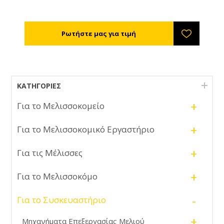
εστίασης, ζαχαροπλαστικής, συσκευαστήρια μελιού,
χώρους παραγωγής. Αποτελείται από 3 ράφια.
ΚΑΤΗΓΟΡΊΕΣ
+
Για το Μελισσοκομείο
+
Για το Μελισσοκομικό Εργαστήριο
+
Για τις Μέλισσες
+
Για το Μελισσοκόμο
-
Για το Συσκευαστήριο
+
Μηχανήματα Επεξεργασίας Μελιού