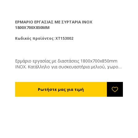
ΕΡΜΆΡΙΟ ΕΡΓΑΣΊΑΣ ΜΕ ΣΥΡΤΑΡΙΑ ΙΝΟΧ
1800X700X850MM
Κωδικός προϊόντος: XT153002
Ερμάριο εργασίας με διαστάσεις 1800x700x850mm
ΙΝΟΧ. Κατάλληλο για συσκευαστήρια μελιού, χωρούς
ζαχαροπλαστικής, εστίασης κτλ. Με 3 συρτάρια και 2
συρώμενες πόρτες για την αποθήκευση του
εξοπλισμού. Για έναν τακτοποιημένο χώρο
παραγωγής!