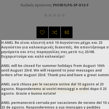
Κωδικός προϊόντος:
PH1051LPG-SP-D12-F
Η ANEL θα είναι κλειστή από 10 Αυγούστου μέχρι και 23
Αυγούστου για καλοκαιρινές διακοπές. Θα απαντήσουμε 
μηνύματα και στις παραγγελίες σας μετά τις 23/08.
Βάρος:
1,00 Kg
Ευχαριστούμε και καλό καλοκαίρι!
Τεμάχια / Πακέτο:
1
ANEL will be closed for summer holidays from August 10th
€102,51 χωρίς ΦΠΑ
until August 23rd. We will respond to your messages and
€127,11 με ΦΠΑ
orders after August 23rd. Thank you and have a great summ
ANEL sarà chiusa per le vacanze estive dal 10 agosto al 23
agosto. Risponderemo ai vostri messaggi e ordini dopo il 23
agosto. Grazie e buona estate!
ANEL permanecerá cerrada por vacaciones de verano del 10 a
23 de agosto. Responderemos a sus mensajes y pedidos