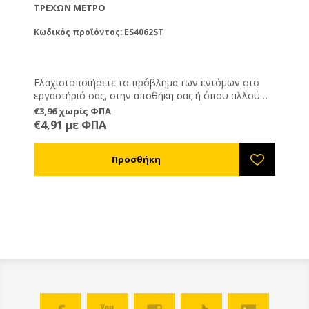
ΤΡΈΧΩΝ ΜΈΤΡΟ
Κωδικός προϊόντος: ES4062ST
Ελαχιστοποιήσετε το πρόβλημα των εντόμων στο
εργαστήριό σας, στην αποθήκη σας ή όπου αλλού
υπάρχει πρόβλημα. Αποτελεσματικός, οικονομικός
€3,96 χωρίς ΦΠΑ
και καλαίσθητος τρόπος για να κρατήσετε τα έντομα
€4,91 με ΦΠΑ
έξω από τους χώρους σας. Μπορούμε να σας
στείλουμε τις λωριδοκουρτίνες έτοιμες για
τοποθέτηση αρκεί να μας δώσετε το ολικό ύψος και
φάρδος της εισόδου που θέλετε να προστατέψετε.