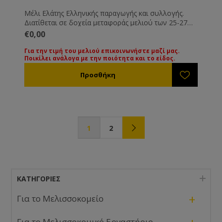
Μέλι Ελάτης Ελληνικής παραγωγής και συλλογής.
Διατίθεται σε δοχεία μεταφοράς μελιού των 25-27
Kg. Όλα τα μέλια συνοδεύονται από τις βασικές
€0,00
εξετάσεις τους. Εάν επιθυμείτε κάποια ειδική εξέταση
μπορεί να γίνει με την ανάλογη επιβάρυνση.
Για την τιμή του μελιού επικοινωνήστε μαζί μας.
Ποικίλει ανάλογα με την ποιότητα και το είδος.
Για την τιμή των διαφόρων ειδών μελιού
παρακαλούμε επικοινωνήστε μαζί μας. Οι τιμές
ποικίλουν ανάλογα με την ποιότητα και το είδος του
μελιού.
1
2
ΚΑΤΗΓΟΡΊΕΣ
+
Για το Μελισσοκομείο
Για το Μελισσοκομικό Εργαστήριο