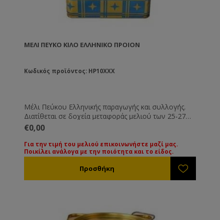
ΜΈΛΙ ΠΕΎΚΟ ΚΙΛΟ ΕΛΛΗΝΙΚΟ ΠΡΟΙΟΝ
Κωδικός προϊόντος: HP10XXX
Μέλι Πεύκου Ελληνικής παραγωγής και συλλογής.
Διατίθεται σε δοχεία μεταφοράς μελιού των 25-27
Kg. Όλα τα μέλια συνοδεύονται από τις βασικές
€0,00
εξετάσεις τους. Εάν επιθυμείτε κάποια ειδική εξέταση
μπορεί να γίνει με την ανάλογη επιβάρυνση.
Για την τιμή του μελιού επικοινωνήστε μαζί μας.
Ποικίλει ανάλογα με την ποιότητα και το είδος.
Για την τιμή των διαφόρων ειδών μελιού
παρακαλούμε επικοινωνήστε μαζί μας. Οι τιμές
ποικίλουν ανάλογα με την ποιότητα και το είδος του
μελιού.