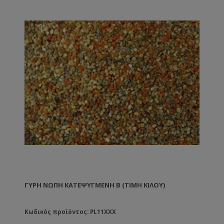
ΓΎΡΗ ΝΩΠΉ ΚΑΤΕΨΥΓΜΈΝΗ Β (ΤΙΜΉ ΚΙΛΟΎ)
Κωδικός προϊόντος: PL11XXX