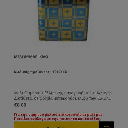
ΜΈΛΙ ΘΥΜΆΡΙ ΚΙΛΟ
Κωδικός προϊόντος: HT10XXX
Μέλι Θυμαριού Ελληνικής παραγωγής και συλλογής.
Διατίθεται σε δοχεία μεταφοράς μελιού των 25-27
Kg. Όλα τα μέλια συνοδεύονται από τις βασικές
€0,00
εξετάσεις τους. Εάν επιθυμείτε κάποια ειδική εξέταση
μπορεί να γίνει με την ανάλογη επιβάρυνση.
Για την τιμή του μελιού επικοινωνήστε μαζί μας.
Ποικίλει ανάλογα με την ποιότητα και το είδος.
Για την τιμή των διαφόρων ειδών μελιού
παρακαλούμε επικοινωνήστε μαζί μας. Οι τιμές