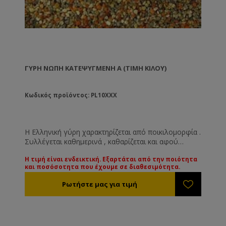
ΓΎΡΗ ΝΩΠΉ ΚΑΤΕΨΥΓΜΈΝΗ Α (ΤΙΜΉ ΚΙΛΟΎ)
Κωδικός προϊόντος: PL10XXX
Η Ελληνική γύρη χαρακτηρίζεται από ποικιλομορφία .
Συλλέγεται καθημερινά , καθαρίζεται και αφού
αφαιρεθεί η πλεονάζουσα υγρασία ( ώστε να μη
Η τιμή είναι ενδεικτική. Εξαρτάται από την ποιότητα
σβολιάσει ) καταψύχεται . Η γύρη που προσφέρουμε
και ποσόσοτητα που έχουμε σε διαθεσιμότητα.
είναι 100% Ελληνική από παραγωγούς που σέβονται
κι αγαπούν τη δουλειά τους. Διακινείται
καταψυγμένη. Η Α ποιότητα συλλέγεται από
μεγαλύτερη ποικιλία λουλουδιών από ότι η Β
ποιότητα .