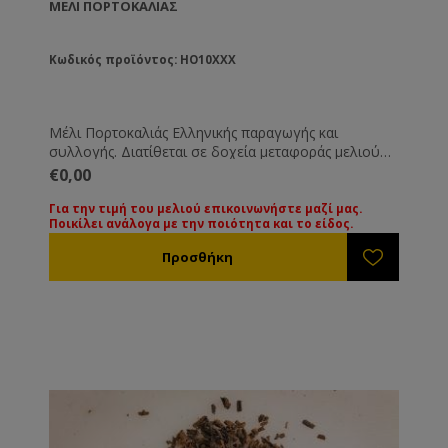
ΜΈΛΙ ΠΟΡΤΟΚΑΛΙΆΣ
Κωδικός προϊόντος: HO10XXX
Μέλι Πορτοκαλιάς Ελληνικής παραγωγής και
συλλογής. Διατίθεται σε δοχεία μεταφοράς μελιού
των 25-27 Kg. Όλα τα μέλια συνοδεύονται από τις
€0,00
βασικές εξετάσεις τους. Εάν επιθυμείτε κάποια ειδική
εξέταση μπορεί να γίνει με την ανάλογη επιβάρυνση.
Για την τιμή του μελιού επικοινωνήστε μαζί μας.
Ποικίλει ανάλογα με την ποιότητα και το είδος.
Για την τιμή των διαφόρων ειδών μελιού
παρακαλούμε επικοινωνήστε μαζί μας. Οι τιμές
ποικίλουν ανάλογα με την ποιότητα και το είδος του
μελιού.