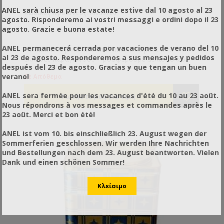
ANEL sarà chiusa per le vacanze estive dal 10 agosto al 23
Κωδικός προϊόντος: AN55100
agosto. Risponderemo ai vostri messaggi e ordini dopo il 23
agosto. Grazie e buona estate!
ANEL permanecerá cerrada por vacaciones de verano del 10
Φυσικό ελληνικό κερί από απολεπίσματα από
al 23 de agosto. Responderemos a sus mensajes y pedidos
έλληνες παραγωγούς. Προσφέρουμε μελισσοκέρι
después del 23 de agosto. Gracias y que tengan un buen
υψηλής ποιότητας και καθαρότητας. Η εξαγωγή του
verano!
Σε Απόθεμα
κεριού γίνεται από παλιές κηρήθρες στις
εγκαταστάσεις μας γι’ αυτό και εγγυόμαστε για την
ANEL sera fermée pour les vacances d'été du 10 au 23 août.
ποιότητα και την αγνότητα του! Το κερί είναι
Nous répondrons à vos messages et commandes après le
διαθέσιμο σε πλάκες των 2-8 kg και σε καλούπια των
23 août. Merci et bon été!
100-200 gr. Η χρέωση γίνεται με το κιλό.
ANEL ist vom 10. bis einschließlich 23. August wegen der
Sommerferien geschlossen. Wir werden Ihre Nachrichten
und Bestellungen nach dem 23. August beantworten. Vielen
Dank und einen schönen Sommer!