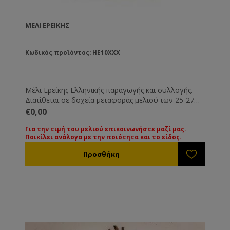
ΜΈΛΙ ΕΡΕΊΚΗΣ
Κωδικός προϊόντος: HE10XXX
Μέλι Ερείκης Ελληνικής παραγωγής και συλλογής.
Διατίθεται σε δοχεία μεταφοράς μελιού των 25-27
Kg. Όλα τα μέλια συνοδεύονται από τις βασικές
€0,00
εξετάσεις τους. Εάν επιθυμείτε κάποια ειδική εξέταση
μπορεί να γίνει με την ανάλογη επιβάρυνση.
Για την τιμή του μελιού επικοινωνήστε μαζί μας.
Ποικίλει ανάλογα με την ποιότητα και το είδος.
Για την τιμή των διαφόρων ειδών μελιού
παρακαλούμε επικοινωνήστε μαζί μας. Οι τιμές
ποικίλουν ανάλογα με την ποιότητα και το είδος του
μελιού.