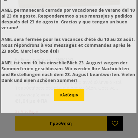
ANEL permanecerá cerrada por vacaciones de verano del 10
al 23 de agosto. Responderemos a sus mensajes y pedidos
después del 23 de agosto. Gracias y que tengan un buen
verano!
ANEL sera fermée pour les vacances d'été du 10 au 23 août.
ΚΗΡΉΘΡΕΣ ΧΥΤΈΣ ANEL - ΤΙΜΉ ΦΎΛΛΟΥ
Nous répondrons à vos messages et commandes après le
23 août. Merci et bon été!
Κωδικός προϊόντος: AN5080XL
ANEL ist vom 10. bis einschließlich 23. August wegen der
Sommerferien geschlossen. Wir werden Ihre Nachrichten
und Bestellungen nach dem 23. August beantworten. Vielen
Dank und einen schönen Sommer!
Κηρήθρες Χυτές Ά ποιότητας από αγνό ελληνικό κερί.
Τοποθετήσετε στα πλαίσιά σας ως βάση, ώστε να
μπορέσουν οι μέλισσες να τα χτίσουν στη συνέχεια
€0,84 χωρίς ΦΠΑ
με το δικό τους κερί.
€1,04 με ΦΠΑ
Σε Απόθεμα