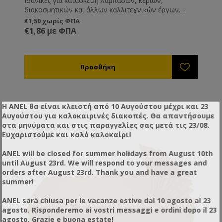
Ιδανικές για κατασκευή λαμπάδων, κεριών,
διακοσμητικών και άλλων καλλιτεχνικών έργων.
Εφαρμογές των Χρωματιστών Φύλλων Κηρήθρας
€1,50 χωρίς ΦΠΑ
Πασχαλινές Λαμπάδες:Φτιαγμένες από αγνό κερί
€1,86 με ΦΠΑ
μέλισσας, οι λαμπάδες σας θα ξεχωρίσουν για την
ποιότητα, την ποικιλία χρωμάτων και τη διακριτική
μυρωδιά του φυσικού κεριού. Αρωματικά κεριά:
Μπορείτε να τα χρησιμοποιήσετε για την δημιουργία
αρωματικών κεριών σε βάζο, λιώνοντας απλά την
κηρήθρα σε ειδικό σκευός ή μπεν μαρί. Η ιδανική
επιλογή για όσους αναζητούν φυσική αισθητική,
μοναδικό άρωμα και ζεστή ατμόσφαιρα στο χώρο
Η ANEL θα είναι κλειστή από 10 Αυγούστου μέχρι και 23
τους. Διακόσμηση: Τα έντονα ή παστέλ χρώματα
Αυγούστου για καλοκαιρινές διακοπές. Θα απαντήσουμε
δίνουν τη δυνατότητα για μοναδικές δημιουργίες,
στα μηνύματα και στις παραγγελίες σας μετά τις 23/08.
από κεριά έως στολίδια και μπομπονιέρες.
Ευχαριστούμε και καλό καλοκαίρι!
Διαστάσεις: 30×20εκ. Διαθέσιμα χρώματα:κόκκινο,
ανθρακί, ματζέντα, ροζ, λαδί, πορτοκαλί, μωβ,
ANEL will be closed for summer holidays from August 10th
πράσινο
until August 23rd. We will respond to your messages and
orders after August 23rd. Thank you and have a great
summer!
ANEL sarà chiusa per le vacanze estive dal 10 agosto al 23
agosto. Risponderemo ai vostri messaggi e ordini dopo il 23
agosto. Grazie e buona estate!