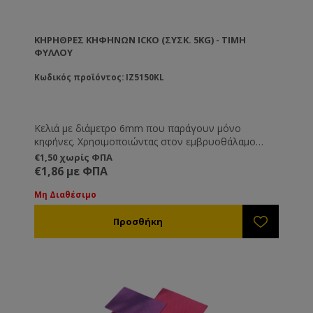
ΚΗΡΉΘΡΕΣ ΚΗΦΉΝΩΝ ICKO (ΣΥΣΚ. 5KG) - ΤΙΜΉ
ΦΎΛΛΟΥ
Κωδικός προϊόντος: IZ5150KL
Κελιά με διάμετρο 6mm που παράγουν μόνο
κηφήνες. Χρησιμοποιώντας στον εμβρυοθάλαμο
αυτού του τύπου τις κηρήθρες, θα δημιουργηθούν
€1,50 χωρίς ΦΠΑ
κελιά από τα οποία θα βγουν κηφήνες. Αυτό είναι
€1,86 με ΦΠΑ
χρήσιμο στην ολοκληρωμένη αντιμετώπιση της
βαρροϊκής ακαρίασης (αφαιρείτε το πλαίσιο με τον
Μη Διαθέσιμο
κηφηνόγονο όταν το γεννήσει η βασίλισσα και
σφραγιστεί) καθώς και στη μέθοδο γονιμοποίησης
βασιλισσών με τεχνητή σπερματέγχυση.