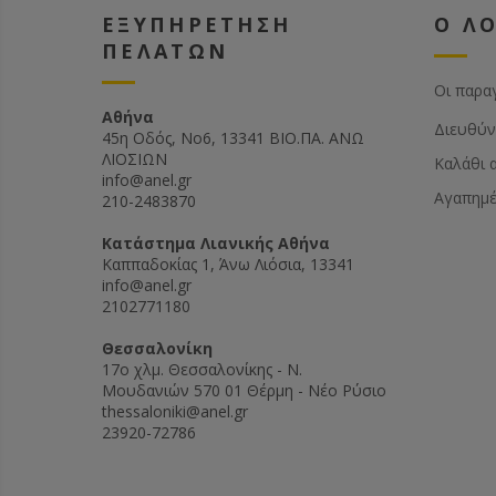
ΕΞΥΠΗΡΕΤΗΣΗ
Ο Λ
ΠΕΛΑΤΩΝ
Οι παρα
Αθήνα
Διευθύν
45η Οδός, Νο6, 13341 ΒΙΟ.ΠΑ. ΑΝΩ
ΛΙΟΣΙΩΝ
Καλάθι 
info@anel.gr
Αγαπημ
210-2483870
Kατάστημα Λιανικής Αθήνα
Καππαδοκίας 1, Άνω Λιόσια, 13341
info@anel.gr
2102771180
Θεσσαλονίκη
17ο χλμ. Θεσσαλονίκης - Ν.
Μουδανιών 570 01 Θέρμη - Νέο Ρύσιο
thessaloniki@anel.gr
23920-72786