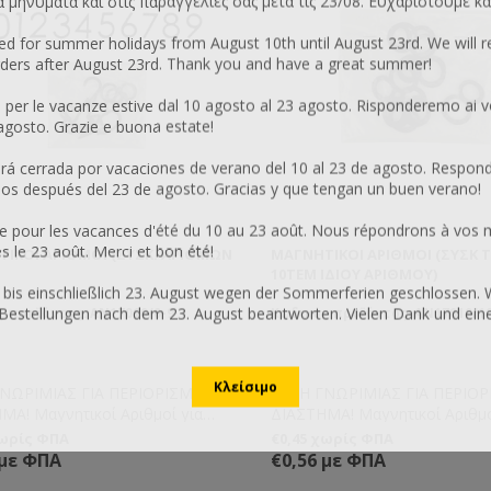
μηνύματα και στις παραγγελίες σας μετά τις 23/08. Ευχαριστούμε κα
sed for summer holidays from August 10th until August 23rd. We will 
ers after August 23rd. Thank you and have a great summer!
 per le vacanze estive dal 10 agosto al 23 agosto. Risponderemo ai v
 agosto. Grazie e buona estate!
 cerrada por vacaciones de verano del 10 al 23 de agosto. Respon
os después del 23 de agosto. Gracias y que tengan un buen verano!
 pour les vacances d'été du 10 au 23 août. Nous répondrons à vos 
le 23 août. Merci et bon été!
ΙΚΟΊ ΑΡΙΘΜΟΊ (ΣΥΣΚ. ΑΡΙΘΜΏΝ
ΜΑΓΝΗΤΙΚΟΊ ΑΡΙΘΜΟΊ (ΣΥΣΚ 
10ΤΕΜ ΙΔΊΟΥ ΑΡΙΘΜΟΎ)
 bis einschließlich 23. August wegen der Sommerferien geschlossen. 
Bestellungen nach dem 23. August beantworten. Vielen Dank und ei
 προϊόντος: AN17010/0-9
Κωδικός προϊόντος: AN17010/1
ΓΝΩΡΙΜΙΑΣ ΓΙΑ ΠΕΡΙΟΡΙΣΜΕΝΟ
ΤΙΜΗ ΓΝΩΡΙΜΙΑΣ ΓΙΑ ΠΕΡΙΟ
ΜΑ! Μαγνητικοί Αριθμοί για
ΔΙΑΣΤΗΜΑ! Μαγνητικοί Αριθμο
ση κυψελών, εύκολα, γρήγορα
αρίθμηση κυψελών, εύκολα, 
χωρίς ΦΠΑ
€0,45 χωρίς ΦΠΑ
λικτα! Ισχυρό μαγνητικό στοιχείο
και ευέλικτα! Ισχυρό μαγνητικ
 με ΦΠΑ
€0,56 με ΦΠΑ
ίο δεν ξεκολλάει εύκολα.
το οποίο δεν ξεκολλάει εύκολ