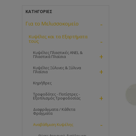
ΚΑΤΗΓΟΡΊΕΣ
-
Για το Μελισσοκομείο
Κυψέλες και τα Εξαρτήματα
-
τους
Κυψέλες Πλαστικές ANEL &
+
Πλαστικά Πλαίσια
Κυψέλες Ξύλινες & Ξύλινα
+
Πλαίσια
Κηρήθρες
Τροφοδότες - Ποτίστρες -
+
Εξοπλισμός Τροφοδοσίας
Διαφράγματα / Κάθετα
Φράγματα
-
Αναβάθμιση Κυψέλης
Θύρες Αερισμού, Εισόδου και