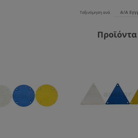
Α/Α Εγ
Ταξινόμηση ανά
Προϊόντα