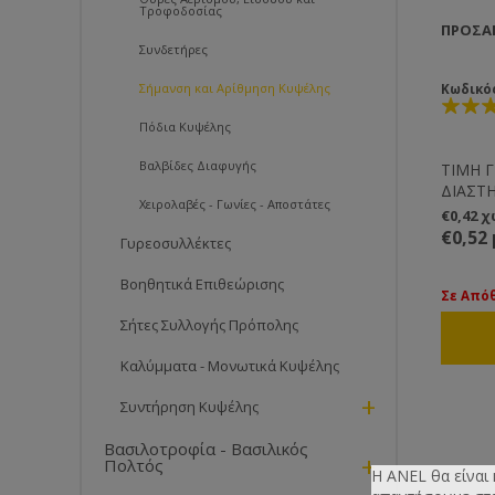
Τροφοδοσίας
ΠΡΟΣΑ
Συνδετήρες
Σήμανση και Αρίθμηση Κυψέλης
Κωδικό
Πόδια Κυψέλης
Βαλβίδες Διαφυγής
ΤΙΜΗ 
ΔΙΑΣΤΗ
Χειρολαβές - Γωνίες - Αποστάτες
Μελισσ
€0,42 
βρουν 
€0,52
Γυρεοσυλλέκτες
επιστρ
μην πα
Βοηθητικά Επιθεώρισης
ίδιου 
Σε Από
– Εύκο
Σήτες Συλλογής Πρόπολης
– Επαν
– Ηλεκ
Καλύμματα - Μονωτικά Κυψέλης
– Κάντ
+
– Συνδ
Συντήρηση Κυψέλης
Αριθμο
εύκολα,
Βασιλοτροφία - Βασιλικός
+
Πολτός
Η ANEL θα είναι