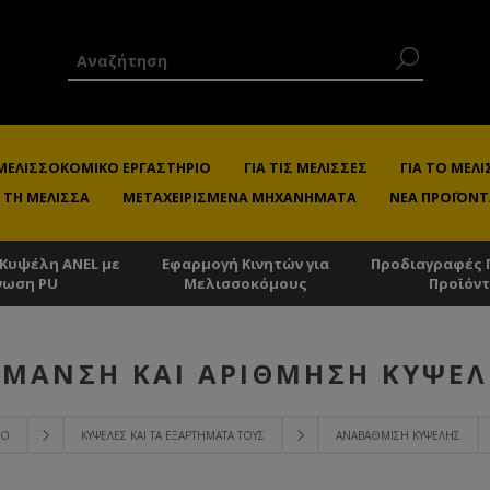
 ΜΕΛΙΣΣΟΚΟΜΙΚΌ ΕΡΓΑΣΤΉΡΙΟ
ΓΙΑ ΤΙΣ ΜΈΛΙΣΣΕΣ
ΓΙΑ ΤΟ ΜΕ
 ΤΗ ΜΈΛΙΣΣΑ
ΜΕΤΑΧΕΙΡΙΣΜΈΝΑ ΜΗΧΑΝΉΜΑΤΑ
ΝΈΑ ΠΡΟΪΌΝΤ
 Κυψέλη ANEL με
Εφαρμογή Κινητών για
Προδιαγραφές 
νωση PU
Μελισσοκόμους
Προϊόν
ΜΑΝΣΗ ΚΑΙ ΑΡΊΘΜΗΣΗ ΚΥΨΈ
ΊΟ
ΚΥΨΈΛΕΣ ΚΑΙ ΤΑ ΕΞΑΡΤΉΜΑΤΑ ΤΟΥΣ
ΑΝΑΒΆΘΜΙΣΗ ΚΥΨΈΛΗΣ