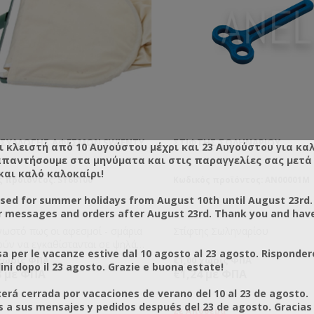
 ΣΥΛΛΟΓΉΣ ΑΦΕΣΜΏΝ SWIENTY
ΣΤΊΦΤΗΣ ΣΩΛΗΝΑΡΊΟΥ
ι κλειστή από 10 Αυγούστου μέχρι και 23 Αυγούστου για κα
απαντήσουμε στα μηνύματα και στις παραγγελίες σας μετά τ
και καλό καλοκαίρι!
 προϊόντος: SY66100
Κωδικός προϊόντος: AN00001M
osed for summer holidays from August 10th until August 23rd.
r messages and orders after August 23rd. Thank you and hav
νωστό πως οι αφεσμοί - σμάρια
Στίφτης Σωληναρίου
ούν να εγκαθίστανται σε ψηλά
a per le vacanze estive dal 10 agosto al 23 agosto. Risponder
. Αυτό κάνει τη συλλογή τους
 χωρίς ΦΠΑ
€1,00 χωρίς ΦΠΑ
ni dopo il 23 agosto. Grazie e buona estate!
η. Εδώ δίνει λύση ο Σάκος
8 με ΦΠΑ
€1,24 με ΦΠΑ
ής Αφεσμών!
rá cerrada por vacaciones de verano del 10 al 23 de agosto.
a sus mensajes y pedidos después del 23 de agosto. Gracias
Σε Απόθεμα