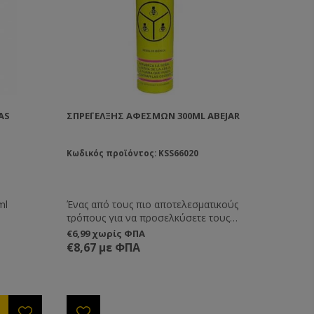
AS
ΣΠΡΈΙ ΈΛΞΗΣ ΑΦΕΣΜΏΝ 300ML ABEJAR
Κωδικός προϊόντος: KSS66020
ml
Ένας από τους πιο αποτελεσματικούς
τρόπους για να προσελκύσετε τους
αφεσμούς. Απλά ψεκάστε εκεί που
€6,99 χωρίς ΦΠΑ
θέλετε να μαζευτεί ο αφεσμός. Διαρκεί
€8,67 με ΦΠΑ
μέχρι και 8 ημέρες.