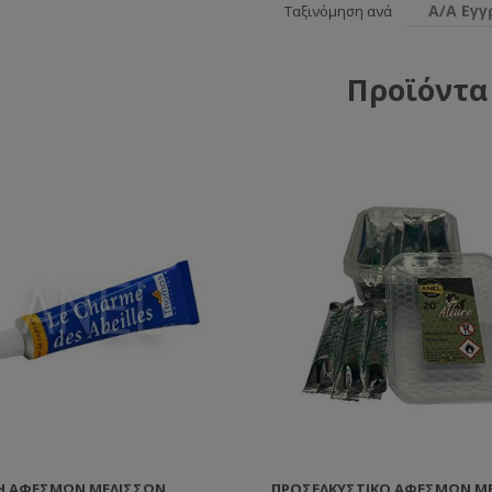
Α/Α Εγ
Ταξινόμηση ανά
Προϊόντα
Ή ΑΦΕΣΜΏΝ ΜΕΛΙΣΣΏΝ
ΠΡΟΣΕΛΚΥΣΤΙΚΌ ΑΦΕΣΜΏΝ Μ