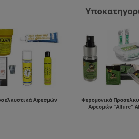
Υποκατηγορ
οσελκυστικά Αφεσμών
Φερομονικά Προσελκ
Αφεσμών "Allure" A