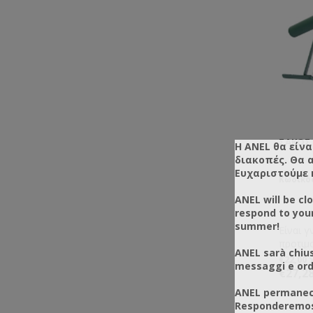
ΣΆΚΟΣ
Η ANEL θα είνα
διακοπές. Θα 
Ευχαριστούμε 
Κωδικός
ANEL will be cl
respond to you
summer!
Είναι γ
προτιμ
ANEL sarà chius
σημεία 
€22,00
messaggi e ordi
δύσκολ
€27,2
Συλλογ
ANEL permanece
Responderemos 