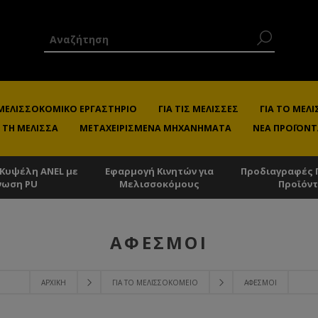
 ΜΕΛΙΣΣΟΚΟΜΙΚΌ ΕΡΓΑΣΤΉΡΙΟ
ΓΙΑ ΤΙΣ ΜΈΛΙΣΣΕΣ
ΓΙΑ ΤΟ ΜΕ
 ΤΗ ΜΈΛΙΣΣΑ
ΜΕΤΑΧΕΙΡΙΣΜΈΝΑ ΜΗΧΑΝΉΜΑΤΑ
ΝΈΑ ΠΡΟΪΌΝΤ
 Κυψέλη ANEL με
Εφαρμογή Κινητών για
Προδιαγραφές 
νωση PU
Μελισσοκόμους
Προϊόν
ΑΦΕΣΜΟΊ
ΑΡΧΙΚΉ
ΓΙΑ ΤΟ ΜΕΛΙΣΣΟΚΟΜΕΊΟ
ΑΦΕΣΜΟΊ