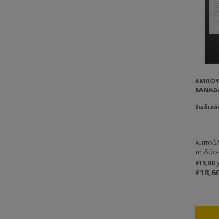
ΑΜΠΟΎ
ΚΑΝΑΔΆ
Κωδικός
Αμπούλ
τη δύσ
προκει
€15,00
σμήνος
€18,6