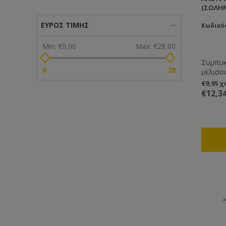
(ΣΩΛΗΝ
ΕΎΡΟΣ ΤΙΜΉΣ
Κωδικός
Min:
€0,00
Max:
€28,00
Συμπυκ
0
28
μελισσόχορτο. Σε 
μία κο
€9,95 
οποιοδ
€12,3
μέρος 
από την
εξαιρετ