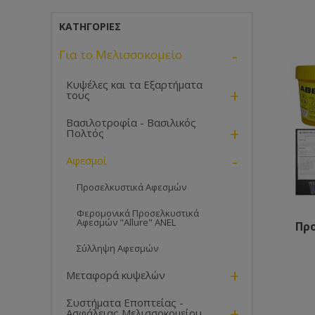
ΚΑΤΗΓΟΡΊΕΣ
-
Για το Μελισσοκομείο
Κυψέλες και τα Εξαρτήματα
+
τους
Βασιλοτροφία - Βασιλικός
+
Πολτός
-
Αφεσμοί
Προσελκυστικά Αφεσμών
Φερομονικά Προσελκυστικά
Αφεσμών "Allure" ANEL
Πρ
Σύλληψη Αφεσμών
+
Μεταφορά κυψελών
Συστήματα Εποπτείας -
+
Ασφάλειας Μελισσοκομείου