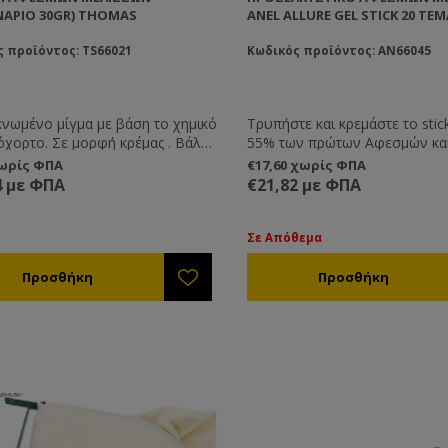
ΆΡΙΟ 30GR) THOMAS
ANEL ALLURE GEL STICK 20 ΤΕ
 προϊόντος: TS66021
Κωδικός προϊόντος: AN66045
νωμένο μίγμα με βάση το χημικό
Τρυπήστε και κρεμάστε το stick
μορφή κρέμας . Βάλτε
55% των πρώτων Αφεσμών και
υταλιά του γλυκού σε
των δεύτερων. Διάρκεια Δράση
χωρίς ΦΠΑ
€17,60 χωρίς ΦΠΑ
ήποτε σημείο και ένα μεγάλο
4 μήνες. Έλκει τους αφεσμούς
4 με ΦΠΑ
€21,82 με ΦΠΑ
των αφεσμών θα προσελκυσθεί
περάσουν σε ακτίνα 25 μέτρα 
 μυρωδιά της κρέμας. Λειτουργεί
Στις περιπτώσεις των δευτερ
ικά καλά.
αφεσμών τα σμήνη εγκαθίσταν
Σε Απόθεμα
μόνιμα στις παγίδες.