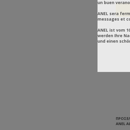
un buen verano
ANEL sera ferm
messages et co
ANEL ist vom 1
werden Ihre Na
und einen sch
ΠΡΟΣΕ
ANEL A