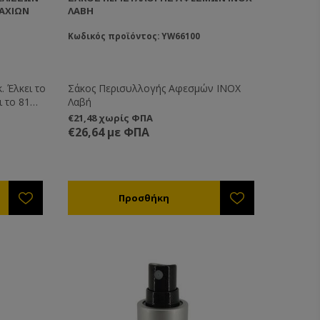
ΜΑΧΊΩΝ
ΛΑΒΉ
Κωδικός προϊόντος: YW66100
. Έλκει το
Σάκος Περισυλλογής Αφεσμών ΙΝΟΧ
 το 81%
Λαβή
ς εώς και
€21,48 χωρίς ΦΠΑ
 που θα
€26,64 με ΦΠΑ
από αυτό.
ογενών
ται