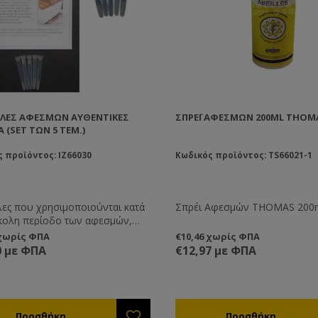
ΛΕΣ ΑΦΕΣΜΏΝ ΑΥΘΕΝΤΙΚΈΣ
ΣΠΡΈΙ ΑΦΕΣΜΏΝ 200ML THOM
 (SET ΤΩΝ 5 ΤΕΜ.)
 προϊόντος: IZ66030
Κωδικός προϊόντος: TS66021-1
ες που χρησιμοποιούνται κατά
Σπρέι Αφεσμών THOMAS 200
κολη περίοδο των αφεσμών,
μένου να προσελκύσουν το
 χωρίς ΦΠΑ
€10,46 χωρίς ΦΠΑ
 που διαφεύγει.
0 με ΦΠΑ
€12,97 με ΦΠΑ