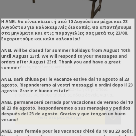
Η ANEL θα είναι κλειστή από 10 Αυγούστου μέχρι και 23
Αυγούστου για καλοκαιρινές διακοπές. Θα απαντήσουμε
στα μηνύματα και στις παραγγελίες σας μετά τις 23/08.
Ευχαριστούμε και καλό καλοκαίρι!
ANEL will be closed for summer holidays from August 10th
ΠΆΓΚΟΣ ΕΚΚΈΝΩΣΗΣ ΔΟΧΕΊΩΝ ΜΕΛΙΟΎ 1,5M ΜΕ
until August 23rd. We will respond to your messages and
ΣΤΗΡΊΓΜΑΤΑ ΔΟΧΕΊΩΝ ΚΑΙ ΑΥΤΟΜΑΤΙΣΜΌ ΑΝΤΛΊΑΣ
orders after August 23rd. Thank you and have a great
Κωδικός προϊόντος: AN55200
summer!
ANEL sarà chiusa per le vacanze estive dal 10 agosto al 23
agosto. Risponderemo ai vostri messaggi e ordini dopo il 23
Εξοπλισμένος με ειδική κατασκευή στην οποία
agosto. Grazie e buona estate!
μπορείτε να ακουμπήσετε τα άδεια δοχεία για να
στραγγίσουν. Με πάτο διαμορφωμένο V για καλή
ANEL permanecerá cerrada por vacaciones de verano del 10
Σε Απόθεμα
αποστράγγιση. Με κολλημένη μούφα 1 ½’’. Με
al 23 de agosto. Responderemos a sus mensajes y pedidos
διάτρητη σίτα ώστε να προστατευτεί η αντλία. Από
después del 23 de agosto. Gracias y que tengan un buen
ανοξείδωτο χάλυβα.
verano!
ANEL sera fermée pour les vacances d'été du 10 au 23 août.