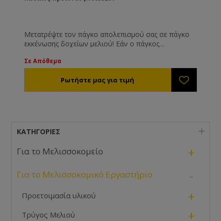
Μετατρέψτε τον πάγκο απολεπισμού σας σε πάγκο
εκκένωσης δοχείων μελιού! Εάν ο πάγκος
απολεπισμού σας δεν είναι παραγωγής μας θα
Σε Απόθεμα
πρέπει να μας δώσετε τις ακριβής διαστάσεις του.
ΚΑΤΗΓΟΡΊΕΣ
+
Για το Μελισσοκομείο
-
Για το Μελισσοκομικό Εργαστήριο
+
Προετοιμασία υλικού
+
Τρύγος Μελιού