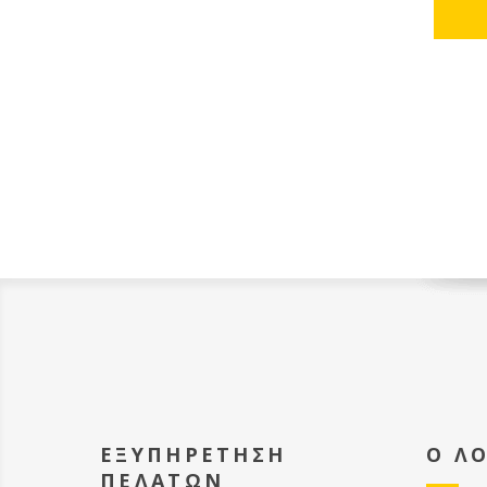
Συρματωμέ
Χυτές 
φύλλου - x20 Τρ
Πλήρης
ANEL -x1 Γυρεοσυλλέκτης Πά
(Set Αναβάθμ
έτοιμα
φύλλο 
ΕΞΥΠΗΡΕΤΗΣΗ
Ο Λ
ΠΕΛΑΤΩΝ