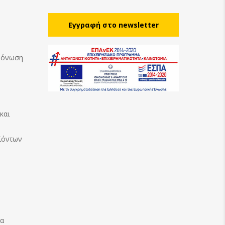
Eγγραφή στο newsletter
Μόνωση
και
ϊόντων
ία