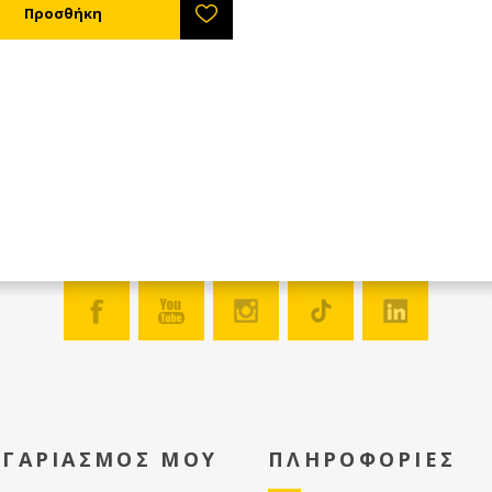
νο 9 1/8'' Lng - x20 Κηρήθρες
Μ (Συσκ. 100 φύλλων) τιμή
οφοδότης Οροφής
 κάλυψης Eco 7,5 kg Lng Dnt
του ANEL
ισης) -x1 Τα πλαίσια είναι
, συρματωμένα, με περασμένο το
κηρήθρας.
ΟΓΑΡΙΑΣΜΟΣ ΜΟΥ
ΠΛΗΡΟΦΟΡΙΕΣ