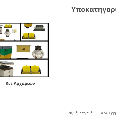
Υποκατηγορ
Κιτ Αρχαρίων
Α/Α Εγ
Ταξινόμηση ανά