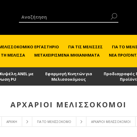
 ΜΕΛΙΣΣΟΚΟΜΙΚΌ ΕΡΓΑΣΤΉΡΙΟ
ΓΙΑ ΤΙΣ ΜΈΛΙΣΣΕΣ
ΓΙΑ ΤΟ ΜΕ
 ΤΗ ΜΈΛΙΣΣΑ
ΜΕΤΑΧΕΙΡΙΣΜΈΝΑ ΜΗΧΑΝΉΜΑΤΑ
ΝΈΑ ΠΡΟΪΌΝΤ
 Κυψέλη ANEL με
Εφαρμογή Κινητών για
Προδιαγραφές 
νωση PU
Μελισσοκόμους
Προϊόν
ΑΡΧΆΡΙΟΙ ΜΕΛΙΣΣΟΚΌΜΟΙ
ΑΡΧΙΚΉ
ΓΙΑ ΤΟ ΜΕΛΙΣΣΟΚΌΜΟ
ΑΡΧΆΡΙΟΙ ΜΕΛΙΣΣΟΚΌΜΟΙ