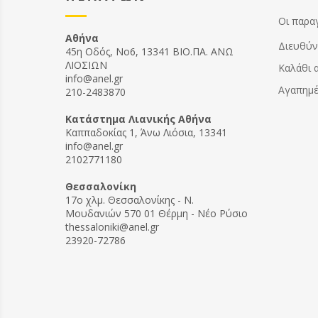
Οι παρα
Αθήνα
Διευθύν
45η Οδός, Νο6, 13341 ΒΙΟ.ΠΑ. ΑΝΩ
ΛΙΟΣΙΩΝ
Καλάθι 
info@anel.gr
Αγαπημ
210-2483870
Kατάστημα Λιανικής Αθήνα
Καππαδοκίας 1, Άνω Λιόσια, 13341
info@anel.gr
2102771180
Θεσσαλονίκη
17ο χλμ. Θεσσαλονίκης - Ν.
Μουδανιών 570 01 Θέρμη - Νέο Ρύσιο
thessaloniki@anel.gr
23920-72786