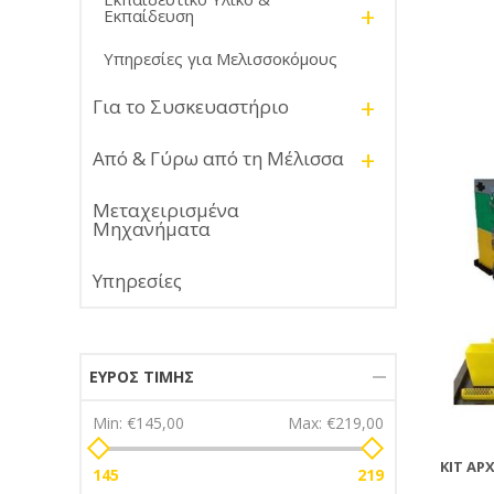
+
Εκπαίδευση
Υπηρεσίες για Μελισσοκόμους
+
Για το Συσκευαστήριο
+
Από & Γύρω από τη Μέλισσα
Μεταχειρισμένα
Μηχανήματα
Υπηρεσίες
ΕΎΡΟΣ ΤΙΜΉΣ
Min:
€145,00
Max:
€219,00
ΚΙΤ ΑΡ
145
219