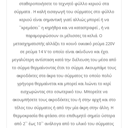
σταθεροποιήσετε το τεχνητό φύλλο κεριού στα
σύρματα . Η καλή εισαγωγή του σύρματος στο φύλλο
κεριού είναι σημαντική γιατί αλλιώς μπορεί ή να
``κρεμάσει`` η κηρήθρα και να καταστραφεί , ή να
παραμορφώσουν οι μέλισσες τα κελιά. Ο
μετασχηματιστής αλλάζει το κοινό οικιακό ρεύμα 220V
σε ρεύμα 14 V το οποίο είναι ακίνδυνο και έχει
μεγαλύτερη αντίσταση κατά την διέλευση του μέσα από
το σύρμα θερμαίνοντας έτσι το σύρμα. Ακουμπάμε τους
ακροδέκτες στα άκρα του σύρματος το οποίο πολύ
γρήγορα θερμαίνεται και μπορεί και λιώνει το κερί
εισχωρώντας στο εσωτερικό του. Μπορείτε να
ακουμπήσετε τους ακροδέκτες του ή στην αρχή και στο
τέλος του σύρματος ή από την μία άκρη στην άλλη. Η
θερμοκρασία θα φτάσει στο επιθυμητό σημείο ύστερα
από 2`` έως 10`` ανάλογα από το υλικό του σύρματος