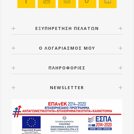
διατηρήσετε την απόσταση μπορείτε να
χρησιμοποιήσετε τους δύο ενσωματωμένους
αποστάτες στο πλάι της σίτας οι οποίοι διπλώνουν.
Η σίτα μπορεί να γεμίσει με 60gr έως 80gr πρόπολης
μέσα σε 10-15 ημέρες. Συνήθως εφαρμόζονται
ΕΞΥΠΗΡΕΤΗΣΗ ΠΕΛΑΤΩΝ
άνοιξη και φθινόπωρο και μία καλή χρονιά μπορεί να
σας δώσει 400gr πρόπολη ανά κυψέλη. Όλα αυτά τα
στοιχεία είναι ενδεικτικά και εξαρτώνται από το
Ο ΛΟΓΑΡΙΑΣΜΟΣ ΜΟΥ
μελίσσι, τη ράτσα της μέλισσας, τη χλωρίδα του
τόπου και την εποχή.
Η πρόπολη αποσπάται από τις σίτες αφού τις
τοποθετήσετε για πέντε λεπτά στην κατάψυξη και
ΠΛΗΡΟΦΟΡΙΕΣ
μετά τις τινάξετε ή τρίψετε την πρόπολη με ένα ξύλο
ή με το χέρι σας.
Διαστάσεις: 420x510mm - Μπορεί να κοπεί και σε
NEWSLETTER
μικρότερες διαστάσεις.
Διαστάσεις κενών: 20,5x2,5mm
Βάρος: 0,264kg
Υλικό: Πολυαιθυλένιο (PE), κατάλληλο για τρόφιμα.