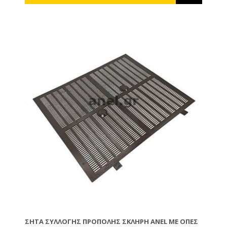
ΣΉΤΑ ΣΥΛΛΟΓΉΣ ΠΡΌΠΟΛΗΣ ΣΚΛΗΡΉ ANEL ΜΕ ΟΠΈΣ