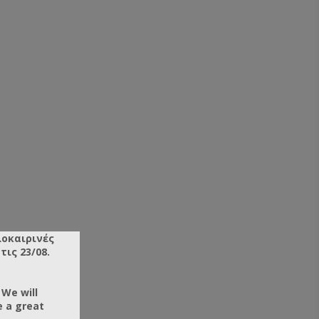
λοκαιρινές
ις 23/08.
 We will
e a great