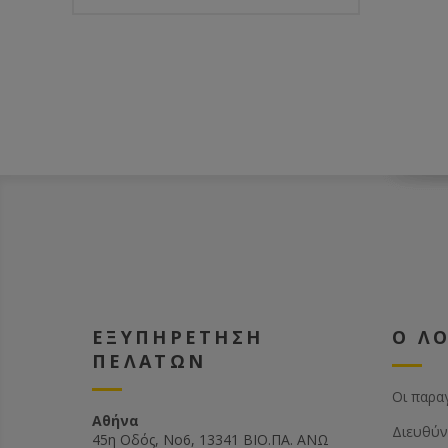
ΕΞΥΠΗΡΕΤΗΣΗ
Ο Λ
ΠΕΛΑΤΩΝ
Οι παρα
Αθήνα
Διευθύν
45η Οδός, Νο6, 13341 ΒΙΟ.ΠΑ. ΑΝΩ