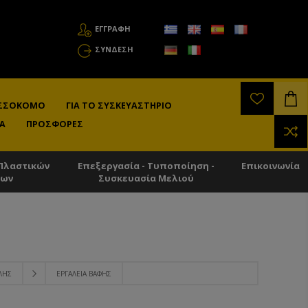
ΕΓΓΡΑΦΗ
ΣΎΝΔΕΣΗ
ΛΙΣΣΟΚΌΜΟ
ΓΙΑ ΤΟ ΣΥΣΚΕΥΑΣΤΉΡΙΟ
Α
ΠΡΟΣΦΟΡΈΣ
Πλαστικών
Επεξεργασία - Τυποποίηση -
Επικοινωνία
των
Συσκευασία Μελιού
ΛΗΣ
ΕΡΓΑΛΕΊΑ ΒΑΦΉΣ