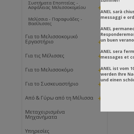
summer!
Συστήματα Εποπτείας -
+
Ασφάλειας Μελισσοκομείου
ANEL sarà chius
messaggi e ordi
Μελίσσια - Παραφυάδες -
Βασίλισσες
ANEL permanece
Responderemos 
Για το Μελισσοκομικό
un buen verano
+
Εργαστήριο
ANEL sera ferm
+
Για τις Μέλισσες
messages et co
+
ANEL ist vom 1
Για το Μελισσοκόμο
werden Ihre Na
und einen sch
+
Για το Συσκευαστήριο
+
Από & Γύρω από τη Μέλισσα
Μεταχειρισμένα
Μηχανήματα
Υπηρεσίες