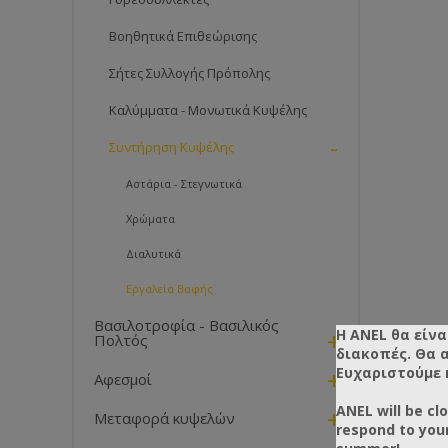
Βοηθητικά Επιθεώρισης
Σήτες Συλλογής Πρόπολης
Καλύμματα - Μονωτικά Κυψέλης
-
Συντήρηση Κυψέλης
Αστάρια - Στεγνωτικά
Χρώματα
Διαλυτικά
Εργαλεία Βαφής
Βασιλοτροφία - Βασιλικός
Η ANEL θα είνα
+
Πολτός
διακοπές. Θα 
Ευχαριστούμε 
+
Αφεσμοί
ANEL will be cl
+
Μεταφορά κυψελών
respond to you