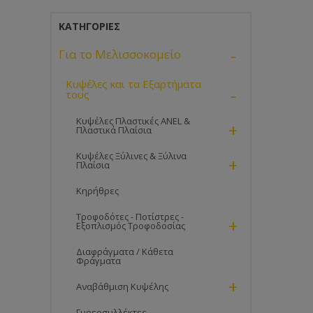
ΚΑΤΗΓΟΡΊΕΣ
-
Για το Μελισσοκομείο
Κυψέλες και τα Εξαρτήματα
-
τους
Κυψέλες Πλαστικές ANEL &
+
Πλαστικά Πλαίσια
Κυψέλες Ξύλινες & Ξύλινα
+
Πλαίσια
Κηρήθρες
Τροφοδότες - Ποτίστρες -
+
Εξοπλισμός Τροφοδοσίας
Διαφράγματα / Κάθετα
Φράγματα
+
Αναβάθμιση Κυψέλης
Γυρεοσυλλέκτες