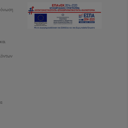
Μόνωση
και
ϊόντων
ία