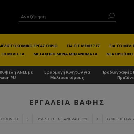
 ΜΕΛΙΣΣΟΚΟΜΙΚΌ ΕΡΓΑΣΤΉΡΙΟ
ΓΙΑ ΤΙΣ ΜΈΛΙΣΣΕΣ
ΓΙΑ ΤΟ ΜΕ
 ΤΗ ΜΈΛΙΣΣΑ
ΜΕΤΑΧΕΙΡΙΣΜΈΝΑ ΜΗΧΑΝΉΜΑΤΑ
ΝΈΑ ΠΡΟΪΌΝΤ
 Κυψέλη ANEL με
Εφαρμογή Κινητών για
Προδιαγραφές 
νωση PU
Μελισσοκόμους
Προϊόν
ΕΡΓΑΛΕΊΑ ΒΑΦΉΣ
ΙΣΣΟΚΟΜΕΊΟ
ΚΥΨΈΛΕΣ ΚΑΙ ΤΑ ΕΞΑΡΤΉΜΑΤΑ ΤΟΥΣ
ΣΥΝΤΉΡΗΣΗ ΚΥΨΈ