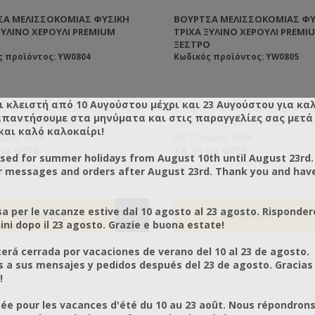
ΣΑ ΜΕΛΙΣΣΟΚΟΜΊΑΣ ΦΥΣΙΚΉ
ΒΟΎΡΤΣΑ ΜΕΛΙΣΣΟΚΟΜΊΑΣ ΦΥ
ΞΎΛΙΝΟ ΧΕΡΟΎΛΙ PREMIUM
ΤΡΊΧΑ ΞΎΛΙΝΟ ΧΕΡΟΎΛΙ PREMI
ΞΈΣΤΡΟ
ς προϊόντος: YW0804
Κωδικός προϊόντος: YW0805
ι κλειστή από 10 Αυγούστου μέχρι και 23 Αυγούστου για κα
α Μελισσοκομίας Φυσική Τρίχα
Βούρτσα Μελισσοκομίας Φυσι
απαντήσουμε στα μηνύματα και στις παραγγελίες σας μετά τ
 Χερούλι Premium
Ξύλινο Χερούλι Premium Με 
και καλό καλοκαίρι!
χωρίς ΦΠΑ
€6,77 χωρίς ΦΠΑ
 με ΦΠΑ
€8,39 με ΦΠΑ
osed for summer holidays from August 10th until August 23rd.
r messages and orders after August 23rd. Thank you and hav
a per le vacanze estive dal 10 agosto al 23 agosto. Risponder
ni dopo il 23 agosto. Grazie e buona estate!
rá cerrada por vacaciones de verano del 10 al 23 de agosto.
a sus mensajes y pedidos después del 23 de agosto. Gracias
!
ée pour les vacances d'été du 10 au 23 août. Nous répondrons