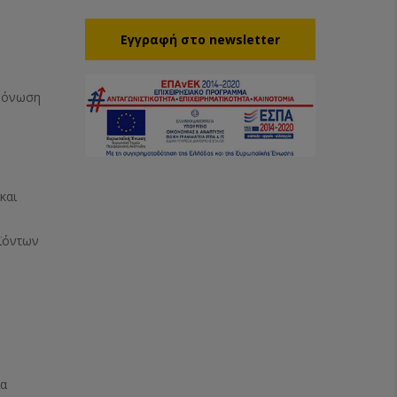
Eγγραφή στο newsletter
Μόνωση
και
ϊόντων
ία