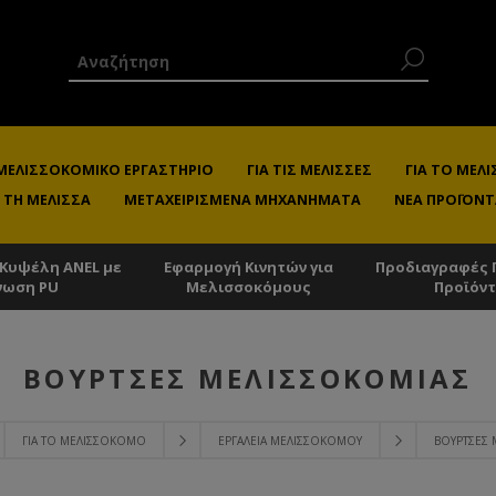
 ΜΕΛΙΣΣΟΚΟΜΙΚΌ ΕΡΓΑΣΤΉΡΙΟ
ΓΙΑ ΤΙΣ ΜΈΛΙΣΣΕΣ
ΓΙΑ ΤΟ ΜΕ
 ΤΗ ΜΈΛΙΣΣΑ
ΜΕΤΑΧΕΙΡΙΣΜΈΝΑ ΜΗΧΑΝΉΜΑΤΑ
ΝΈΑ ΠΡΟΪΌΝΤ
 Κυψέλη ANEL με
Εφαρμογή Κινητών για
Προδιαγραφές 
νωση PU
Μελισσοκόμους
Προϊόν
ΒΟΎΡΤΣΕΣ ΜΕΛΙΣΣΟΚΟΜΊΑΣ
ΓΙΑ ΤΟ ΜΕΛΙΣΣΟΚΌΜΟ
ΕΡΓΑΛΕΊΑ ΜΕΛΙΣΣΟΚΌΜΟΥ
ΒΟΎΡΤΣΕΣ 