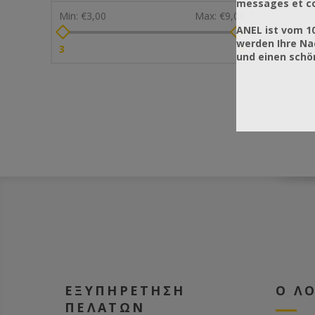
messages et co
Min:
€3,00
Max:
€9,00
ANEL ist vom 1
werden Ihre Na
3
9
und einen sch
ΕΞΥΠΗΡΕΤΗΣΗ
Ο Λ
ΠΕΛΑΤΩΝ