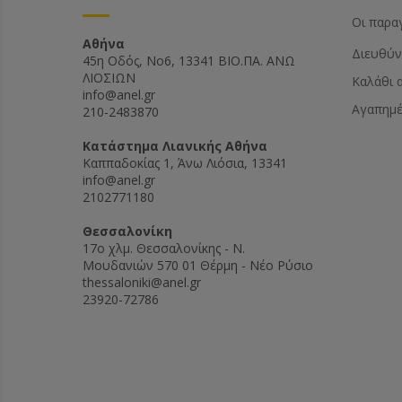
Οι παρα
Αθήνα
Διευθύν
45η Οδός, Νο6, 13341 ΒΙΟ.ΠΑ. ΑΝΩ
ΛΙΟΣΙΩΝ
Καλάθι 
info@anel.gr
Αγαπημ
210-2483870
Kατάστημα Λιανικής Αθήνα
Καππαδοκίας 1, Άνω Λιόσια, 13341
info@anel.gr
2102771180
Θεσσαλονίκη
17ο χλμ. Θεσσαλονίκης - Ν.
Μουδανιών 570 01 Θέρμη - Νέο Ρύσιο
thessaloniki@anel.gr
23920-72786