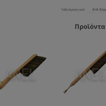
Α/Α Εγ
Ταξινόμηση ανά
Προϊόντα