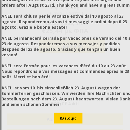
orders after August 23rd. Thank you and have a great summ
Βάρος:
5,00 Kg
Τεμάχια / Πακέτο:
1
ANEL sarà chiusa per le vacanze estive dal 10 agosto al 23
agosto. Risponderemo ai vostri messaggi e ordini dopo il 23
€20,52 χωρίς ΦΠΑ
agosto. Grazie e buona estate!
€25,44 με ΦΠΑ
ANEL permanecerá cerrada por vacaciones de verano del 10 a
23 de agosto. Responderemos a sus mensajes y pedidos
después del 23 de agosto. Gracias y que tengan un buen
verano!
ANEL sera fermée pour les vacances d'été du 10 au 23 août.
Nous répondrons à vos messages et commandes après le 23
août. Merci et bon été!
ANEL ist vom 10. bis einschließlich 23. August wegen der
Sommerferien geschlossen. Wir werden Ihre Nachrichten un
Bestellungen nach dem 23. August beantworten. Vielen Dan
ΠΕΡΙΓΡΑΦΗ
und einen schönen Sommer!
ΑΞΙΟΛΟΓΉΣΕΙΣ