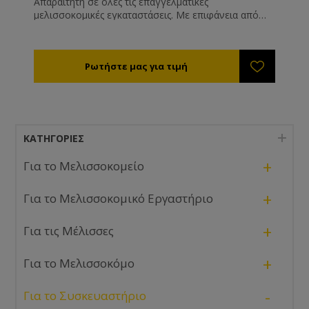
Απαραίτητη σε όλες τις επαγγελματικές
μελισσοκομικές εγκαταστάσεις. Με επιφάνεια από
ανοξείδωτο χάλυβα. Διαθέσιμες και σε μοντέλα που
λειτουργούν με επαναφορτιζόμενες μπαταρίες.
Ιδανική για να ζυγίζετε τα δοχεία μελιού σας.
ΚΑΤΗΓΟΡΊΕΣ
+
Για το Μελισσοκομείο
+
Για το Μελισσοκομικό Εργαστήριο
+
Για τις Μέλισσες
+
Για το Μελισσοκόμο
-
Για το Συσκευαστήριο