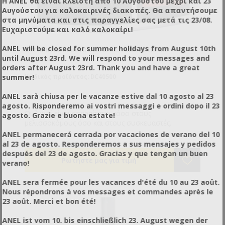
Η ANEL θα είναι κλειστή από 10 Αυγούστου μέχρι και 23
Αυγούστου για καλοκαιρινές διακοπές. Θα απαντήσουμε
στα μηνύματα και στις παραγγελίες σας μετά τις 23/08.
Ευχαριστούμε και καλό καλοκαίρι!
ANEL will be closed for summer holidays from August 10th
ΖΥΓΑΡΙΆ 30 ΚΙΛΆ ΥΠΟΔΙΑΊΡΕΣΗ 5GR 22Χ27 ΜΕ
until August 23rd. We will respond to your messages and
ΜΠΑΤΑΡΊΑ
orders after August 23rd. Thank you and have a great
summer!
Κωδικός προϊόντος: DC40500
ANEL sarà chiusa per le vacanze estive dal 10 agosto al 23
agosto. Risponderemo ai vostri messaggi e ordini dopo il 23
Οι ζυγοί είναι απαραίτητοι τόσο στους
agosto. Grazie e buona estate!
μελισσοκόμους όσο και στους συσκευαστές.
Χρησιμοποιούνται σε μεγάλο εύρος από το
ANEL permanecerá cerrada por vacaciones de verano del 10
μελισσοκομείο (ζύγιση κυψελών) έως την αποθήκη
al 23 de agosto. Responderemos a sus mensajes y pedidos
και τις λαϊκές αγορές.
después del 23 de agosto. Gracias y que tengan un buen
verano!
ANEL sera fermée pour les vacances d'été du 10 au 23 août.
Nous répondrons à vos messages et commandes après le
23 août. Merci et bon été!
ANEL ist vom 10. bis einschließlich 23. August wegen der