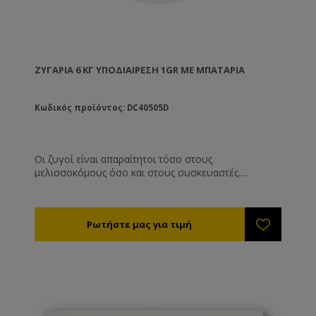
ΖΥΓΑΡΙΆ 6 ΚΓ ΥΠΟΔΙΑΊΡΕΣΗ 1GR ΜΕ ΜΠΑΤΑΡΊΑ
Κωδικός προϊόντος: DC40505D
Οι ζυγοί είναι απαραίτητοι τόσο στους
μελισσοκόμους όσο και στους συσκευαστές.
Χρησιμοποιούνται σε μεγάλο εύρος από το
μελισσοκομείο (ζύγιση κυψελών) έως την αποθήκη
και τις λαϊκές αγορές.