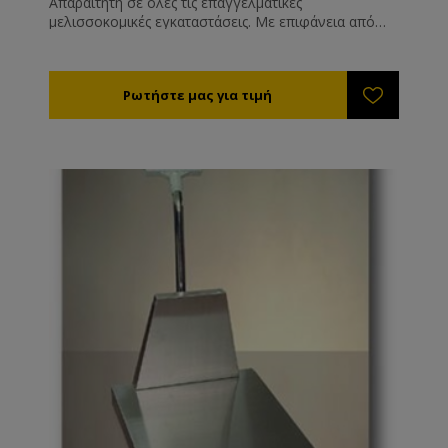
Απαραίτητη σε όλες τις επαγγελματικές
μελισσοκομικές εγκαταστάσεις. Με επιφάνεια από
ανοξείδωτο χάλυβα. Διαθέσιμες και σε μοντέλα που
λειτουργούν με επαναφορτιζόμενες μπαταρίες.
Ιδανική για να ζυγίζετε τα δοχεία μελιού σας. Έχουν
τη δυνατότητα να εκτυπώνουν τις υπολογισμένες
τιμές με συμπερίληψη του ονόματός σας, των
στοιχείων επικοινωνίας σας κλπ.