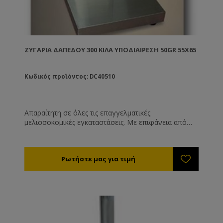
ΖΥΓΑΡΙΆ ΔΑΠΈΔΟΥ 300 ΚΙΛΆ ΥΠΟΔΙΑΊΡΕΣΗ 50GR 55X65
Κωδικός προϊόντος: DC40510
Απαραίτητη σε όλες τις επαγγελματικές
μελισσοκομικές εγκαταστάσεις. Με επιφάνεια από
ανοξείδωτο χάλυβα. Διαθέσιμες και σε μοντέλα που
λειτουργούν με επαναφορτιζόμενες μπαταρίες.
Ιδανική για να ζυγίζετε τα δοχεία μελιού σας. Έχουν
τη δυνατότητα να εκτυπώνουν τις υπολογισμένες
τιμές με συμπερίληψη του ονόματός σας, των
στοιχείων επικοινωνίας σας κλπ.