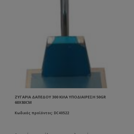
ΖΥΓΑΡΙΆ ΔΑΠΈΔΟΥ 300 ΚΙΛΆ ΥΠΟΔΙΑΊΡΕΣΗ 50GR
60Χ80CM
Κωδικός προϊόντος: DC40522