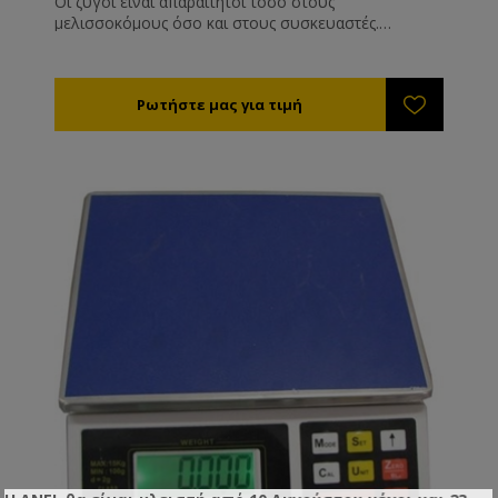
Οι ζυγοί είναι απαραίτητοι τόσο στους
μελισσοκόμους όσο και στους συσκευαστές.
Χρησιμοποιούνται σε μεγάλο εύρος από το
μελισσοκομείο (ζύγιση κυψελών) έως την αποθήκη
και τις λαϊκές αγορές.