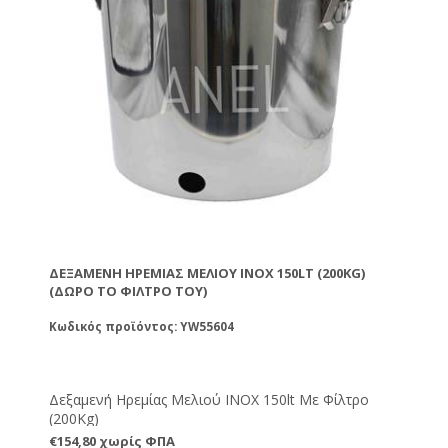
ΔΕΞΑΜΕΝΉ ΗΡΕΜΊΑΣ ΜΕΛΙΟΎ ΙΝΟΧ 150LT (200KG)
(ΔΏΡΟ ΤΟ ΦΊΛΤΡΟ ΤΟΥ)
Κωδικός προϊόντος: YW55604
Δεξαμενή Ηρεμίας Μελιού ΙΝΟΧ 150lt Με Φίλτρο
(200Kg)
€154,80 χωρίς ΦΠΑ