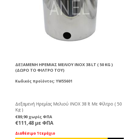
ΔΕΞΑΜΕΝΉ ΗΡΕΜΊΑΣ ΜΕΛΙΟΎ ΙΝΟΧ 38 LT ( 50 KG )
(ΔΏΡΟ ΤΟ ΦΊΛΤΡΟ ΤΟΥ)
Κωδικός προϊόντος: YW55601
Δεξαμενή Ηρεμίας Μελιού ΙΝΟΧ 38 lt Με Φίλτρο ( 50
Kg )
€89,90 χωρίς ΦΠΑ
€111,48 με ΦΠΑ
Διαθέσιμο 1τεμάχιο