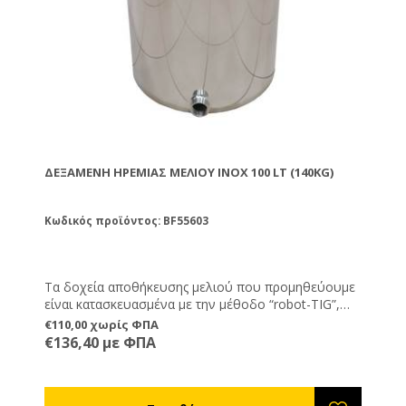
ΔΕΞΑΜΕΝΉ ΗΡΕΜΊΑΣ ΜΕΛΙΟΎ ΙΝΟΧ 100 LT (140KG)
Κωδικός προϊόντος: BF55603
Τα δοχεία αποθήκευσης μελιού που προμηθεύουμε
είναι κατασκευασμένα με την μέθοδο “robot-TIG”,
κόλλημα απρόσωπο-πρόσωπο. Με αυτή την τεχνική
€110,00 χωρίς ΦΠΑ
δεν υπάρχει γωνία ή εσοχή σε κανένα μέρος του
€136,40 με ΦΠΑ
δοχείου, έτσι δεν υπάρχουν σημεία συγκέντρωσης
μικροβίων. Τα δοχεία είναι μέσα αποθήκευσης
μελιού και όχι μηχανήματα. Η μοναδική ενέργεια που