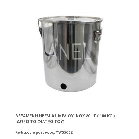
τροφίμων η οποία συνοδεύει και τα δοχεία. Λόγω
του ότι τα δοχεία είναι κατασκευασμένα από
ανοξείδωτο χάλυβα ΙΝΟΧ σειράς 304 κατά το
πλύσιμο ή καθαρισμό τους θα πρέπει να μη
χρησιμοποιείται χλώριο ή οξύ γιατί θα θαμπώσουν
την επιφάνειά του. Για να καθαρίσετε τα δοχεία
μπορείτε να χρησιμοποιήσετε σαπούνι και ζεστό
νερό. Οι μούφες των δοχείων είναι διαμέτρου 1 ½''
και 2''. Με καπάκι και πλαστικό χερούλι.
ΔΕΞΑΜΕΝΉ ΗΡΕΜΊΑΣ ΜΕΛΙΟΎ ΙΝΟΧ 80 LT ( 100 KG )
(ΔΏΡΟ ΤΟ ΦΊΛΤΡΟ ΤΟΥ)
Κωδικός προϊόντος: YW55602