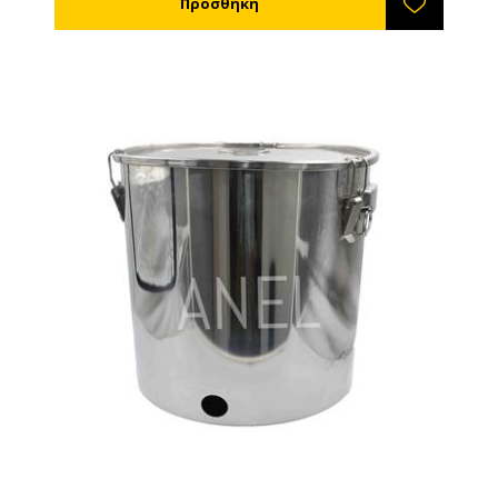
χρησιμοποιείται για να τα χρησιμοποιήσει ο χρήστης
είναι η ανθρώπινη οπότε βάσει της κείμενης
κοινοτικής οδηγίας δεν συμπεριλαμβάνονται στα
είδη που απαιτείται βεβαίωση CΕ αλλά μόνο
βεβαίωση καταλληλότητας για αποθήκευση
τροφίμων η οποία συνοδεύει και τα δοχεία. Λόγω
του ότι τα δοχεία είναι κατασκευασμένα από
ανοξείδωτο χάλυβα ΙΝΟΧ σειράς 304 κατά το
πλύσιμο ή καθαρισμό τους θα πρέπει να μη
χρησιμοποιείται χλώριο ή οξύ γιατί θα θαμπώσουν
την επιφάνειά του. Για να καθαρίσετε τα δοχεία
μπορείτε να χρησιμοποιήσετε σαπούνι και ζεστό
νερό. Οι μούφες των δοχείων είναι διαμέτρου 1 ½''
και 2''. Με καπάκι και πλαστικό χερούλι.