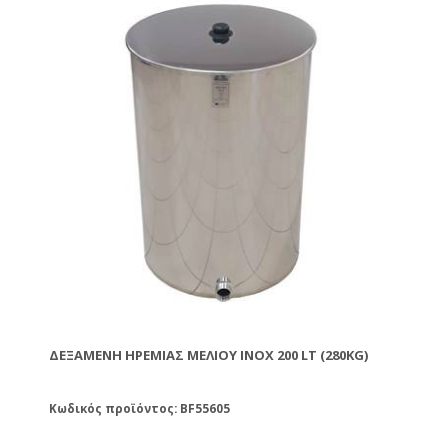
είναι κατασκευασμένα από ανοξείδωτο χάλυβα ΙΝΟΧ
σειράς 304 κατά το πλύσιμο ή καθαρισμό τους θα
πρέπει να μη χρησιμοποιείται χλώριο ή οξύ γιατί θα
θαμπώσουν την επιφάνειά του. Για να καθαρίσετε τα
δοχεία μπορείτε να χρησιμοποιήσετε σαπούνι και
ζεστό νερό. Οι μούφες των δοχείων είναι διαμέτρου
1 ½'' και 2''. Με καπάκι και πλαστικό χερούλι.
ΔΕΞΑΜΕΝΉ ΗΡΕΜΊΑΣ ΜΕΛΙΟΎ ΙΝΟΧ 200 LT (280KG)
Κωδικός προϊόντος: BF55605