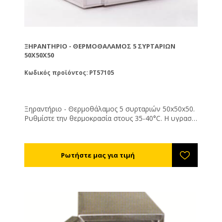
ΞΗΡΑΝΤΉΡΙΟ - ΘΕΡΜΟΘΆΛΑΜΟΣ 5 ΣΥΡΤΑΡΙΩΝ
50Χ50Χ50
Κωδικός προϊόντος: PT57105
Ξηραντήριο - Θερμοθάλαμος 5 συρταριών 50x50x50.
Ρυθμίστε την θερμοκρασία στους 35-40°C. Η υγρασία
της αποξηραμένης γύρης θα πρέπει είναι 6% (τελείως
ξερή και συντηρείται εκτός ψυγείου) έως 12%
(μαλακή - συντηρείται εντός ψυγείου).
Η διάρκεια ξήρανσης είναι από 8 - 72 ώρες ανάλογα
με την υγρασία, τη θερμοκρασία της γύρης και του
περιβάλλοντος εργασίας του μηχανήματος.