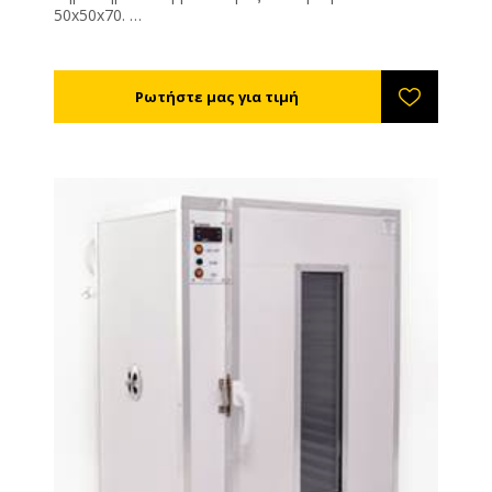
50x50x70.
Ρυθμίστε την θερμοκρασία στους 35-40°C. Η υγρασία
της αποξηραμένης γύρης θα πρέπει είναι 6% (τελείως
ξερή και συντηρείται εκτός ψυγείου) έως 12%
(μαλακή - συντηρείται εντός ψυγείου).
Η διάρκεια ξήρανσης είναι από 8 - 72 ώρες ανάλογα
με την υγρασία, τη θερμοκρασία της γύρης και του
περιβάλλοντος εργασίας του μηχανήματος.