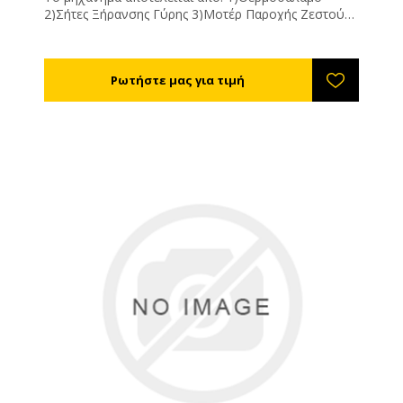
2)Σήτες Ξήρανσης Γύρης 3)Μοτέρ Παροχής Ζεστού
Αέρα 4)Θερμοστατικό Διακόπτη Τεχνικά
Χαρακτηριστικά Αντίσταση: 500W Ανεμιστήρας:
160m3/ώρα, 220V Επιφάνεια ξήρανσης: 1,13m2
Ικανότητα: 9 σήτες 500*280χιλ. Διαστάσεις:
900*340*630χιλ. Βάρος: 45κιλά