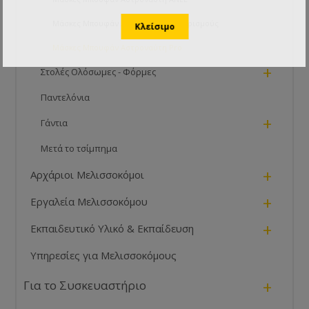
Μάσκες Μπουφάν Αστροναύτη με Αερισμούς
Μάσκες Μπουφάν Αστροναύτη Pro
+
Στολές Ολόσωμες - Φόρμες
Παντελόνια
+
Γάντια
Μετά το τσίμπημα
+
Αρχάριοι Μελισσοκόμοι
+
Εργαλεία Μελισσοκόμου
+
Εκπαιδευτικό Υλικό & Εκπαίδευση
Υπηρεσίες για Μελισσοκόμους
+
Για το Συσκευαστήριο