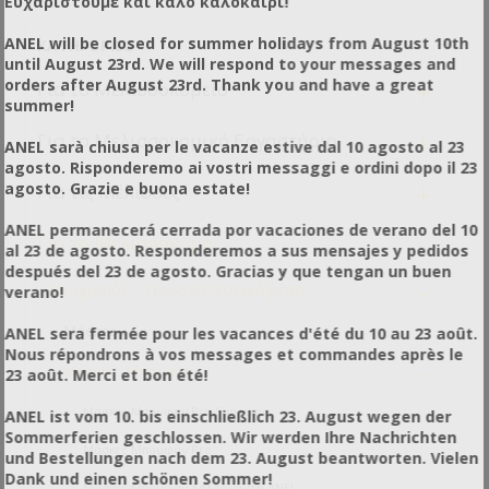
Ευχαριστούμε και καλό καλοκαίρι!
ANEL will be closed for summer holidays from August 10th
ΚΑΤΗΓΟΡΊΕΣ
until August 23rd. We will respond to your messages and
+
orders after August 23rd. Thank you and have a great
Για το Μελισσοκομείο
summer!
+
Για το Μελισσοκομικό Εργαστήριο
ANEL sarà chiusa per le vacanze estive dal 10 agosto al 23
agosto. Risponderemo ai vostri messaggi e ordini dopo il 23
+
agosto. Grazie e buona estate!
Για τις Μέλισσες
ANEL permanecerá cerrada por vacaciones de verano del 10
-
Για το Μελισσοκόμο
al 23 de agosto. Responderemos a sus mensajes y pedidos
después del 23 de agosto. Gracias y que tengan un buen
-
Ρουχισμός - Προστατευτικά μέσα
verano!
Μάσκες
ANEL sera fermée pour les vacances d'été du 10 au 23 août.
Nous répondrons à vos messages et commandes après le
-
Μάσκες - Μπουφάν
23 août. Merci et bon été!
Μάσκες Μπουφάν Pro Supreme
ANEL ist vom 10. bis einschließlich 23. August wegen der
Sommerferien geschlossen. Wir werden Ihre Nachrichten
Μάσκες Μπουφάν Pro
und Bestellungen nach dem 23. August beantworten. Vielen
Dank und einen schönen Sommer!
Μάσκες Μπουφάν Αστροναύτη ANEL