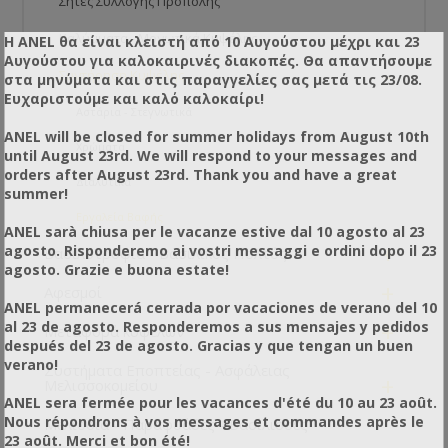
Σήτες Συλλογής Πρόπολης
Καλύμματα - Μονωτικά Κυψέλης
Η ANEL θα είναι κλειστή από 10 Αυγούστου μέχρι και 23
Αυγούστου για καλοκαιρινές διακοπές. Θα απαντήσουμε
-
Συντήρηση Κυψέλης
στα μηνύματα και στις παραγγελίες σας μετά τις 23/08.
Ευχαριστούμε και καλό καλοκαίρι!
Αστάρια - Στεγνωτικά
ANEL will be closed for summer holidays from August 10th
Χρώματα
until August 23rd. We will respond to your messages and
orders after August 23rd. Thank you and have a great
Διαλυτικά
summer!
Εργαλεία Βαφής
ANEL sarà chiusa per le vacanze estive dal 10 agosto al 23
+
agosto. Risponderemo ai vostri messaggi e ordini dopo il 23
Βασιλοτροφία - Βασιλικός Πολτός
agosto. Grazie e buona estate!
+
Αφεσμοί
ANEL permanecerá cerrada por vacaciones de verano del 10
+
al 23 de agosto. Responderemos a sus mensajes y pedidos
Μεταφορά κυψελών
después del 23 de agosto. Gracias y que tengan un buen
verano!
Συστήματα Εποπτείας - Ασφάλειας
+
Μελισσοκομείου
ANEL sera fermée pour les vacances d'été du 10 au 23 août.
Nous répondrons à vos messages et commandes après le
Μελίσσια - Παραφυάδες - Βασίλισσες
23 août. Merci et bon été!