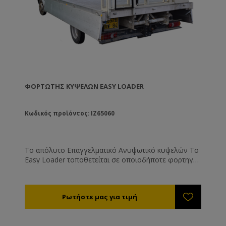
ΦΟΡΤΩΤΉΣ ΚΥΨΕΛΏΝ EASY LOADER
Κωδικός προϊόντος: IZ65060
Το απόλυτο Επαγγελματικό Ανυψωτικό κυψελών Το
Easy Loader τοποθετείται σε οποιοδήποτε φορτηγό
ή σε ρυμούλκα. Λειτουργεί με τη μπαταρία του
αυτοκινήτου. Καταλαμβάνει μόνο 25 εκ. της
καρότσας, ενώ το ύψος του κατά την κίνηση είναι
1,45 μ. και το βάρος του είναι μόνο 240 κιλά. Χάρη
στο πρωτοποριακό αυτόματο σύστημα οριζοντίωσης
μπορεί να λειτουργήσει σε οποιοδήποτε έδαφος