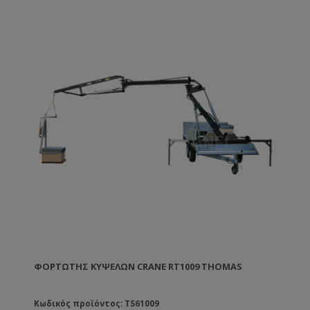
μ. αλλά το μήκος αυξάνεται από 1,80 μ. σε 2,15 μ.
Διακρίνεται για το χαμηλό κέντρο βάρους, τους
ανεξάρτητους πίσω τροχούς που του προσδίδουν
μεγάλη σταθερότητα και πρόσφυση σε κάθε τύπο
εδάφους.
ΦΟΡΤΩΤΉΣ ΚΥΨΕΛΏΝ CRANE RT1009 THOMAS
Κωδικός προϊόντος: TS61009