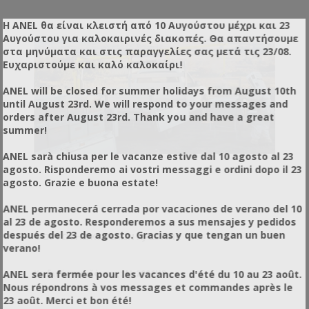
Η ANEL θα είναι κλειστή από 10 Αυγούστου μέχρι και 23
Αυγούστου για καλοκαιρινές διακοπές. Θα απαντήσουμε
στα μηνύματα και στις παραγγελίες σας μετά τις 23/08.
Ευχαριστούμε και καλό καλοκαίρι!
ANEL will be closed for summer holidays from August 10th
until August 23rd. We will respond to your messages and
orders after August 23rd. Thank you and have a great
summer!
ANEL sarà chiusa per le vacanze estive dal 10 agosto al 23
agosto. Risponderemo ai vostri messaggi e ordini dopo il 23
agosto. Grazie e buona estate!
ANEL permanecerá cerrada por vacaciones de verano del 10
al 23 de agosto. Responderemos a sus mensajes y pedidos
después del 23 de agosto. Gracias y que tengan un buen
ΦΟΡΤΩΤΉΣ ΚΥΨΕΛΏΝ AJ-2006HR
verano!
ANEL sera fermée pour les vacances d'été du 10 au 23 août.
Κωδικός προϊόντος: AJ-2006HR
Nous répondrons à vos messages et commandes après le
23 août. Merci et bon été!