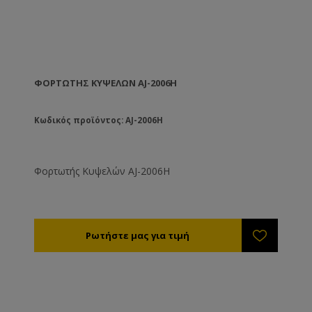
ΦΟΡΤΩΤΉΣ ΚΥΨΕΛΏΝ AJ-2006H
Κωδικός προϊόντος: AJ-2006H
Φορτωτής Κυψελών AJ-2006H