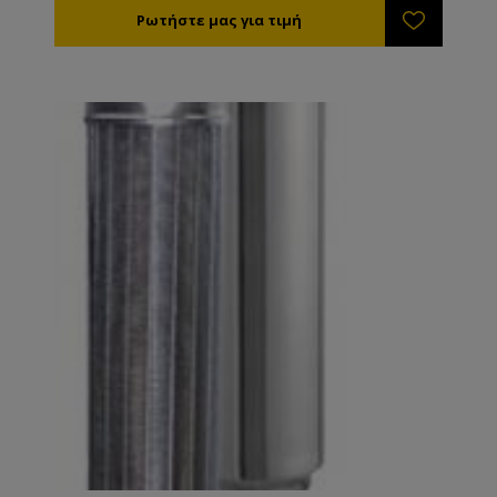
ζωής. Αποτελείται από: Το εξωτερικό ΙΝΟΧ
κουβούκλιο. Το αφαιρούμενο φίλτρο. Την τάπα
ασφάλισης με το περικόχλιό της. Το μέλι μπαίνει
μέσα στο φίλτρο και βγαίνει εσωτερικά από τα
πλευρικά τοιχώματα όπου ωθείται καθαρό προς την
έξοδο.