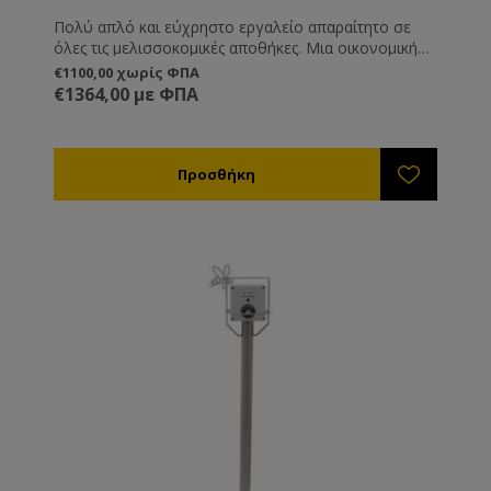
Πολύ απλό και εύχρηστο εργαλείο απαραίτητο σε
όλες τις μελισσοκομικές αποθήκες. Μια οικονομική
λύση η οποία σας βγάζει εύκολα από τη δύσκολη
€1100,00 χωρίς ΦΠΑ
θέση της κρυστάλλωσης του μελιού μέσα στα δοχεία
€1364,00 με ΦΠΑ
αποθήκευσης.