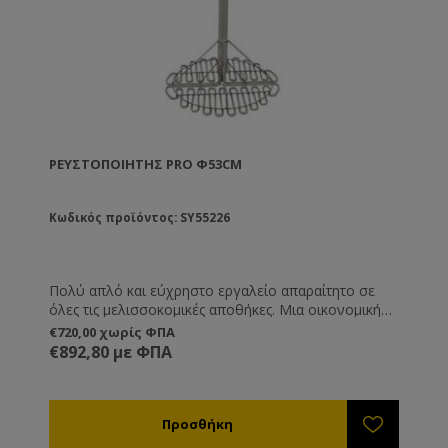
ΡΕΥΣΤΟΠΟΙΗΤΉΣ PRO Φ53CM
Κωδικός προϊόντος: SY55226
Πολύ απλό και εύχρηστο εργαλείο απαραίτητο σε
όλες τις μελισσοκομικές αποθήκες. Μια οικονομική
λύση η οποία σας βγάζει εύκολα από τη δύσκολη
€720,00 χωρίς ΦΠΑ
θέση της κρυστάλλωσης του μελιού μέσα στα δοχεία
€892,80 με ΦΠΑ
αποθήκευσης.