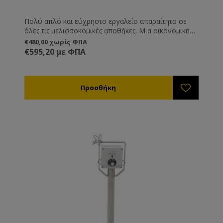
Πολύ απλό και εύχρηστο εργαλείο απαραίτητο σε
όλες τις μελισσοκομικές αποθήκες. Μια οικονομική
λύση η οποία σας βγάζει εύκολα από τη δύσκολη
€480,00 χωρίς ΦΠΑ
θέση της κρυστάλλωσης του μελιού μέσα στα δοχεία
€595,20 με ΦΠΑ
αποθήκευσης.