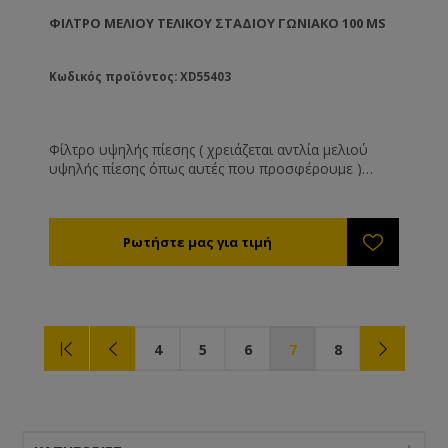
ΦΊΛΤΡΟ ΜΕΛΙΟΎ ΤΕΛΙΚΟΎ ΣΤΑΔΊΟΥ ΓΩΝΙΑΚΌ 100 MS
Κωδικός προϊόντος: XD55403
Φίλτρο υψηλής πίεσης ( χρειάζεται αντλία μελιού
υψηλής πίεσης όπως αυτές που προσφέρουμε )
Κατασκευασμένο εξολοκλήρου από ανοξείδωτο
χάλυβα αυτό το φίλτρο έχει απεριόριστη διάρκεια
ζωής. Αποτελείτε από : Το εξωτερικό ΙΝΟΧ
κουβούκλιο Το αφαιρούμενο φίλτρο Την τάπα
ασφάλιση με το περικόχλιο της Το μέλι μπαίνει μέσα
στο φίλτρο και βγαίνει εσωτερικά από τα πλευρικά
τοιχώματα όπου ωθείτε καθαρό προς την έξοδο
4
5
6
7
8