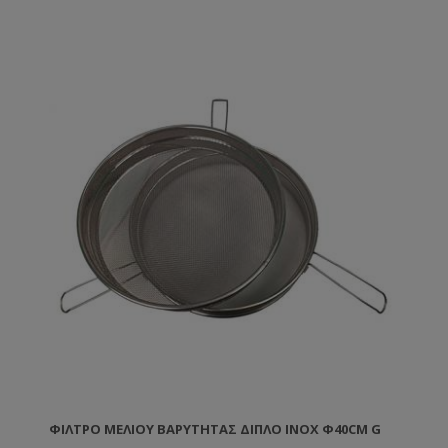
ΦΊΛΤΡΟ ΜΕΛΙΟΎ ΒΑΡΎΤΗΤΑΣ ΔΙΠΛΌ ΙΝΟΧ Φ40CM G