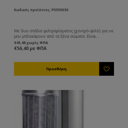
Κωδικός προϊόντος: PO55503G
Με δυο στάδια φιλτραρίσματος (χοντρό-ψιλό) για να
μην μπλοκάρουν από τα ξένα σώματα. Είναι
εξοπλισμένα με μεταβλητούς βραχίονες στήριξης για
€45,48 χωρίς ΦΠΑ
να ταιριάζουν πάνω στα δοχεία μελιού.
€56,40 με ΦΠΑ