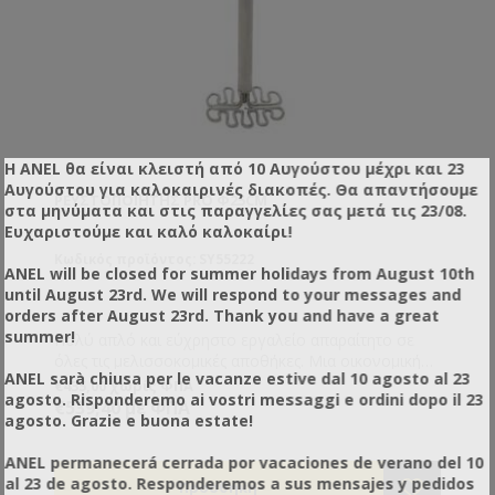
Η ANEL θα είναι κλειστή από 10 Αυγούστου μέχρι και 23
Αυγούστου για καλοκαιρινές διακοπές. Θα απαντήσουμε
ΡΕΥΣΤΟΠΟΙΗΤΉΣ PRO Φ25CM
στα μηνύματα και στις παραγγελίες σας μετά τις 23/08.
Ευχαριστούμε και καλό καλοκαίρι!
Κωδικός προϊόντος: SY55222
ANEL will be closed for summer holidays from August 10th
until August 23rd. We will respond to your messages and
orders after August 23rd. Thank you and have a great
summer!
Πολύ απλό και εύχρηστο εργαλείο απαραίτητο σε
όλες τις μελισσοκομικές αποθήκες. Μια οικονομική
ANEL sarà chiusa per le vacanze estive dal 10 agosto al 23
λύση η οποία σας βγάζει εύκολα από τη δύσκολη
€435,00 χωρίς ΦΠΑ
agosto. Risponderemo ai vostri messaggi e ordini dopo il 23
θέση της κρυστάλλωσης του μελιού μέσα στα δοχεία
€539,40 με ΦΠΑ
agosto. Grazie e buona estate!
αποθήκευσης.
ANEL permanecerá cerrada por vacaciones de verano del 10
al 23 de agosto. Responderemos a sus mensajes y pedidos