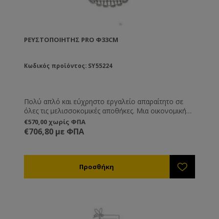
ΡΕΥΣΤΟΠΟΙΗΤΉΣ PRO Φ33CM
Κωδικός προϊόντος: SY55224
Πολύ απλό και εύχρηστο εργαλείο απαραίτητο σε
όλες τις μελισσοκομικές αποθήκες. Μια οικονομική
λύση η οποία σας βγάζει εύκολα από τη δύσκολη
€570,00 χωρίς ΦΠΑ
θέση της κρυστάλλωσης του μελιού μέσα στα δοχεία
€706,80 με ΦΠΑ
αποθήκευσης.