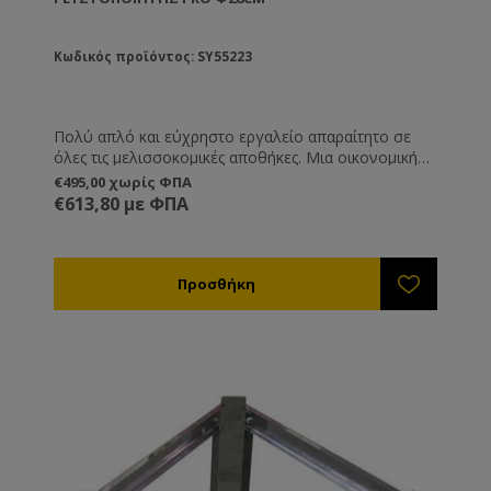
Κωδικός προϊόντος: SY55223
Πολύ απλό και εύχρηστο εργαλείο απαραίτητο σε
όλες τις μελισσοκομικές αποθήκες. Μια οικονομική
λύση η οποία σας βγάζει εύκολα από τη δύσκολη
€495,00 χωρίς ΦΠΑ
θέση της κρυστάλλωσης του μελιού μέσα στα δοχεία
€613,80 με ΦΠΑ
αποθήκευσης.