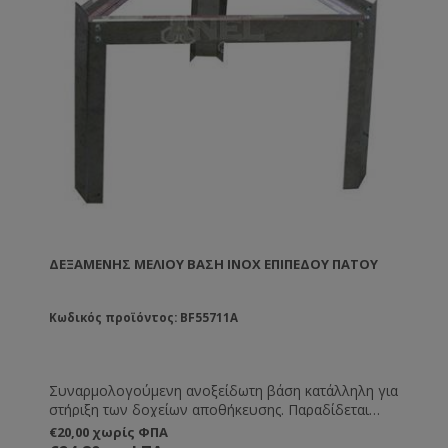
ΔΕΞΑΜΕΝΉΣ ΜΕΛΙΟΎ ΒΆΣΗ ΙΝΟΧ ΕΠΊΠΕΔΟΥ ΠΆΤΟΥ
Κωδικός προϊόντος: BF55711A
Συναρμολογούμενη ανοξείδωτη βάση κατάλληλη για
στήριξη των δοχείων αποθήκευσης. Παραδίδεται
ασυναρμολόγητη. Αν την επιθυμείτε
€20,00 χωρίς ΦΠΑ
συναρμολογημένη ενημερώστε μας.