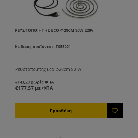
ΡΕΥΣΤΟΠΟΙΗΤΗΣ ECO Φ28CM 80W 220V
Κωδικός προϊόντος: TS55221
Ρευστοποιητης Eco φ28cm 80 W
€143,20 χωρίς ΦΠΑ
€177,57 με ΦΠΑ