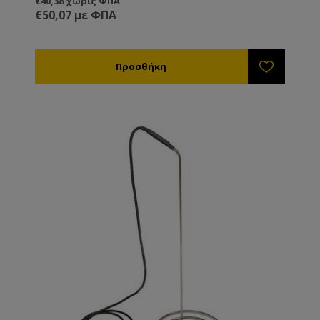
€40,38 χωρίς ΦΠΑ
€50,07 με ΦΠΑ