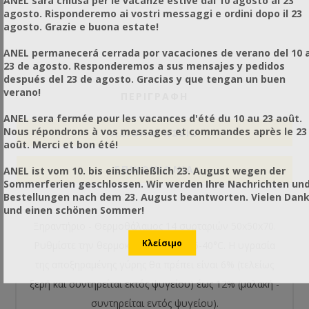
agosto. Risponderemo ai vostri messaggi e ordini dopo il 23
agosto. Grazie e buona estate!
ANEL permanecerá cerrada por vacaciones de verano del 10 a
23 de agosto. Responderemos a sus mensajes y pedidos
después del 23 de agosto. Gracias y que tengan un buen
verano!
ΠΕΡΙΓΡΑΦΗ
ANEL sera fermée pour les vacances d'été du 10 au 23 août.
Nous répondrons à vos messages et commandes après le 23
ΑΞΙΟΛΟΓΉΣΕΙΣ
août. Merci et bon été!
ΕΠΙΚΟΙΝΩΝΙΑ
ANEL ist vom 10. bis einschließlich 23. August wegen der
Sommerferien geschlossen. Wir werden Ihre Nachrichten un
Bestellungen nach dem 23. August beantworten. Vielen Dan
und einen schönen Sommer!
Ξηραντήριο - Θερμοθάλαμος 14 συρταριών 50x50x70.
Ρυθμίστε την θερμοκρασία στους 35-40°C. Η υγρασία
της αποξηραμένης γύρης θα πρέπει είναι 6% (τελείως
ξερή και συντηρείται εκτός ψυγείου) έως 12% (μαλακή -
συντηρείται εντός ψυγείου).