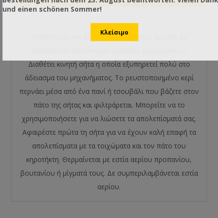
und einen schönen Sommer!
Διπλότοιχος και διπύθμενος έχει βγει πρώτος σε
ταχύτητα σε διαγωνισμό σχετικών μηχανημάτων.
Διαθέτει κινητή σήτα η οποία εξυπηρετεί πολύ στο
άδειασμα του μηχανήματος. Το ρευστοποιημένο κερί
περνάει μέσα από ένα πανί ή τσουβάλι που βάζετε στον
πάτο της σήτας και φιλτράρεται. Μπορείτε να το
χρησιμοποιήσετε για να λιώσετε τα απολεπίσματά σας.
Αφαιρέστε πρώτα τη σήτα για να έχουν καλή επαφή τα
απολεπίσματα με τα τοιχώματα και τον πάτο του
κηροτήκτη. Θερμαίνεται με εστία αερίου προπανίου,
βουτανίου ή μίγματά τους. Δε συμπεριλαμβάνεται εστία
αερίου.