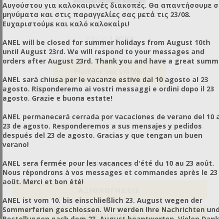
Αυγούστου για καλοκαιρινές διακοπές. Θα απαντήσουμε 
μηνύματα και στις παραγγελίες σας μετά τις 23/08.
Ευχαριστούμε και καλό καλοκαίρι!
Βάρος:
1,00 Kg
ANEL will be closed for summer holidays from August 10th
Τεμάχια / Πακέτο:
1
until August 23rd. We will respond to your messages and
orders after August 23rd. Thank you and have a great summ
Ρωτήστε μας για τιμή
ANEL sarà chiusa per le vacanze estive dal 10 agosto al 23
agosto. Risponderemo ai vostri messaggi e ordini dopo il 23
agosto. Grazie e buona estate!
ANEL permanecerá cerrada por vacaciones de verano del 10 a
23 de agosto. Responderemos a sus mensajes y pedidos
después del 23 de agosto. Gracias y que tengan un buen
verano!
ANEL sera fermée pour les vacances d'été du 10 au 23 août.
ΠΕΡΙΓΡΑΦΗ
Nous répondrons à vos messages et commandes après le 23
août. Merci et bon été!
ΑΞΙΟΛΟΓΉΣΕΙΣ
ANEL ist vom 10. bis einschließlich 23. August wegen der
Sommerferien geschlossen. Wir werden Ihre Nachrichten un
ΕΠΙΚΟΙΝΩΝΙΑ
Bestellungen nach dem 23. August beantworten. Vielen Dan