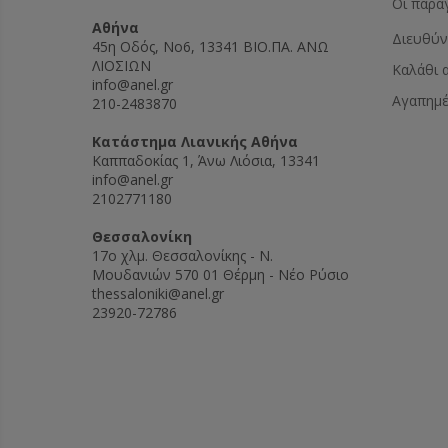
Οι παρα
Αθήνα
Διευθύν
45η Οδός, Νο6, 13341 ΒΙΟ.ΠΑ. ΑΝΩ
ΛΙΟΣΙΩΝ
Καλάθι 
info@anel.gr
Αγαπημ
210-2483870
Kατάστημα Λιανικής Αθήνα
Καππαδοκίας 1, Άνω Λιόσια, 13341
info@anel.gr
2102771180
Θεσσαλονίκη
17ο χλμ. Θεσσαλονίκης - Ν.
Μουδανιών 570 01 Θέρμη - Νέο Ρύσιο
thessaloniki@anel.gr
23920-72786