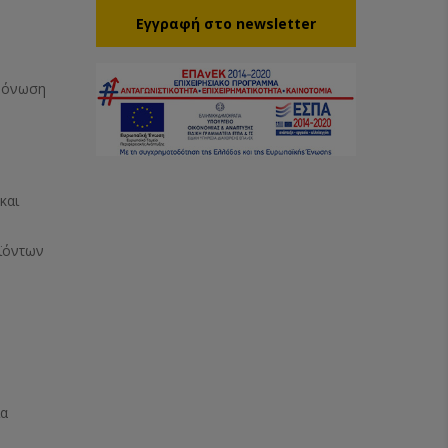
Eγγραφή στο newsletter
Μόνωση
και
ϊόντων
ία