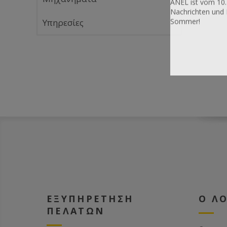
ANEL ist vom 10.
Nachrichten und 
Sommer!
Υπηρεσίες
ΕΞΥΠΗΡΕΤΗΣΗ
Ο Λ
ΠΕΛΑΤΩΝ