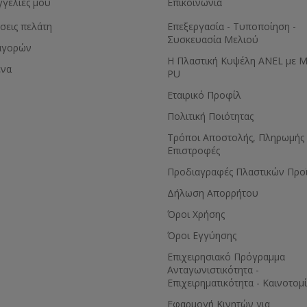
γγελίες μου
Επικοινωνία
σεις πελάτη
Επεξεργασία - Τυποποίηση -
Συσκευασία Μελιού
αγορών
Η Πλαστική Κυψέλη ANEL με 
ένα
PU
Εταιρικό Προφίλ
Πολιτική Ποιότητας
Τρόποι Αποστολής, Πληρωμής 
Επιστροφές
Προδιαγραφές Πλαστικών Προ
Δήλωση Απορρήτου
Όροι Χρήσης
Όροι Εγγύησης
Eπιχειρησιακό Πρόγραμμα
Ανταγωνιστικότητα -
Επιχειρηματικότητα - Καινοτομ
Εφαρμογή Κινητών για