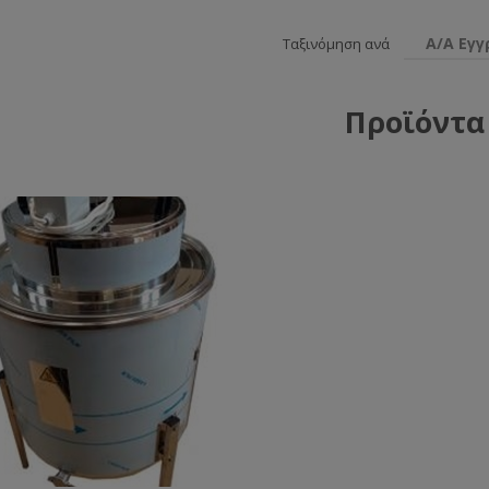
Α/Α Εγ
Ταξινόμηση ανά
Προϊόντα