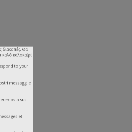
ς διακοπές. Θα
ι καλό καλοκαίρι!
respond to your
ostri messaggi e
deremos a sus
messages et