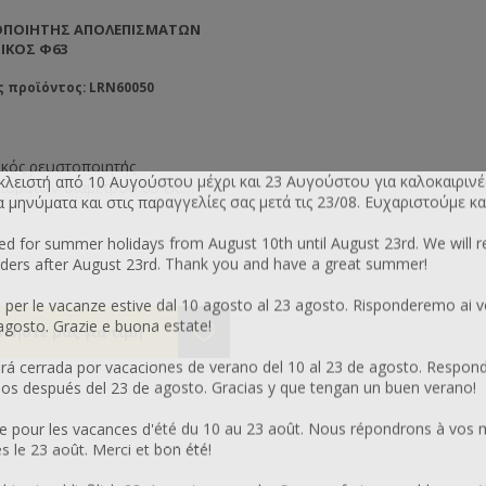
ΟΠΟΙΗΤΉΣ ΑΠΟΛΕΠΙΣΜΆΤΩΝ
ΙΚΌΣ Φ63
ς προϊόντος: LRN60050
ικός ρευστοποιητής
 κλειστή από 10 Αυγούστου μέχρι και 23 Αυγούστου για καλοκαιρινέ
ισμάτων διαμέτρου 63 εκ.
μηνύματα και στις παραγγελίες σας μετά τις 23/08. Ευχαριστούμε κα
ευασμένος από ανοξείδωτο
 Λειτουργεί με θερμό αέρα και
sed for summer holidays from August 10th until August 23rd. We will 
ι θερμοστάτη για ρύθμιση της
ers after August 23rd. Thank you and have a great summer!
ητής θερμοκρασίας. Εσωτερικά
ει ανοξείδωτο διάτρητο τύμπανο
 per le vacanze estive dal 10 agosto al 23 agosto. Risponderemo ai v
οστράγγιση και ανοξείδωτη
 agosto. Grazie e buona estate!
α στον πάτο.
 cerrada por vacaciones de verano del 10 al 23 de agosto. Respon
os después del 23 de agosto. Gracias y que tengan un buen verano!
 pour les vacances d'été du 10 au 23 août. Nous répondrons à vos 
le 23 août. Merci et bon été!