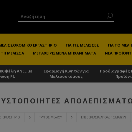
 ΜΕΛΙΣΣΟΚΟΜΙΚΌ ΕΡΓΑΣΤΉΡΙΟ
ΓΙΑ ΤΙΣ ΜΈΛΙΣΣΕΣ
ΓΙΑ ΤΟ ΜΕ
 ΤΗ ΜΈΛΙΣΣΑ
ΜΕΤΑΧΕΙΡΙΣΜΈΝΑ ΜΗΧΑΝΉΜΑΤΑ
ΝΈΑ ΠΡΟΪΌΝΤ
 Κυψέλη ANEL με
Εφαρμογή Κινητών για
Προδιαγραφές 
νωση PU
Μελισσοκόμους
Προϊόν
ΕΥΣΤΟΠΟΙΗΤΈΣ ΑΠΟΛΕΠΙΣΜΆΤ
Ό ΕΡΓΑΣΤΉΡΙΟ
ΤΡΎΓΟΣ ΜΕΛΙΟΎ
ΕΠΕΞΕΡΓΑΣΊΑ ΑΠΟΛΕΠΙΣΜΆΤΩΝ