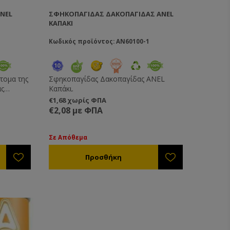
NEL
ΣΦΗΚΟΠΑΓΊΔΑΣ ΔΑΚΟΠΑΓΊΔΑΣ ANEL
ΚΑΠΆΚΙ
Κωδικός προϊόντος: AN60100-1
τομα της
Σφηκοπαγίδας Δακοπαγίδας ANEL
ας
Καπάκι.
ι με
€1,68 χωρίς ΦΠΑ
τήρια –
€2,08 με ΦΠΑ
ες ANEL
οιήθηκαν
ολέμηση
Σε Απόθεμα
ικές και
φυσικό
αμβάνουν
δεν
που
 σύλληψη
,
να τα