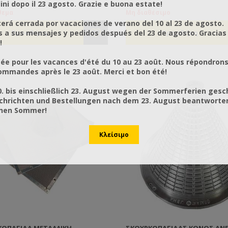
τις σφήκες και τους σκούρκου
ni dopo il 23 agosto. Grazie e buona estate!
στην επιφάνεια που θα την ε
θεμα
Μη διαθέσιμο
Οδηγίες χρήσης: Σε μία επίπε
rá cerrada por vacaciones de verano del 10 al 23 de agosto.
επιφάνεια διαστάσεων τουλάχ
a sus mensajes y pedidos después del 23 de agosto. Gracias
20x20cm απλώστε μία γενναία
!
ποσότητα κόλλας (να έχει του
3-4χλσ πάχος). Στο κέντρο βά
ée pour les vacances d'été du 10 au 23 août. Nous répondrons
δόλωμα που θα έλξει τις σφήκ
mmandes après le 23 août. Merci et bon été!
όχι τις μέλισσες. Κομμάτια ψαρ
και μερικές γατοτροφές είναι ι
0. bis einschließlich 23. August wegen der Sommerferien gesc
δολώματα. Όταν η επιφάνεια τ
chrichten und Bestellungen nach dem 23. August beantworten
παγίδας γεμίσει με έντομα ή 
önen Sommer!
υγρασίας ή θερμοκρασίας η επ
της κόλλας γίνει υδαρή θα πρέ
φτιάξετε καινούργια παγίδα.
ΠΡΟΣΟΧΗ!!! Αν και τα περισσό
έντομα που θα παγιδευτούν θα
νεκρά σε λίγες ώρες, μέχρι τότ
παγιδευμένες σφήκες μπορού
να χρησιμοποιήσουν το κεντρί
οπότε θα πρέπει να χειριστείτ
παγίδα με προσοχή. Οι παγίδε
έλξουν και ζώα (πχ γάτες, σκύ
οποία είναι δύσκολο μεν να
ΚΟΠΑΓΊΔΑ ΜΕΤΑΛΛΙΚΗ
ΣΚΟΥΡΚΟΠΑΓΊΔΑΣ ΚΏΝΟΣ ANE