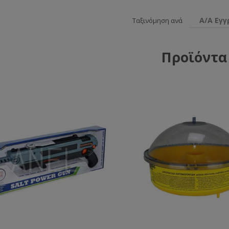
Α/Α Εγ
Ταξινόμηση ανά
Προϊόντα