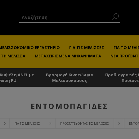
 ΜΕΛΙΣΣΟΚΟΜΙΚΌ ΕΡΓΑΣΤΉΡΙΟ
ΓΙΑ ΤΙΣ ΜΈΛΙΣΣΕΣ
ΓΙΑ ΤΟ ΜΕ
 ΤΗ ΜΈΛΙΣΣΑ
ΜΕΤΑΧΕΙΡΙΣΜΈΝΑ ΜΗΧΑΝΉΜΑΤΑ
ΝΈΑ ΠΡΟΪΌΝΤ
 Κυψέλη ANEL με
Εφαρμογή Κινητών για
Προδιαγραφές 
νωση PU
Μελισσοκόμους
Προϊόν
ΕΝΤΟΜΟΠΑΓΊΔΕΣ
ΓΙΑ ΤΙΣ ΜΈΛΙΣΣΕΣ
ΠΡΟΣΤΑΤΕΎΟΝΤΑΣ ΤΙΣ ΜΈΛΙΣΣΕΣ
ΕΝΤΟ