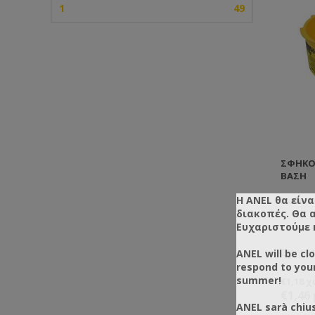
1
49
ΣΦΗΚΟ
ΒΆΣΗ
Η ANEL θα είνα
Κωδικός
διακοπές. Θα 
Ευχαριστούμε 
Σφηκοπ
ANEL will be cl
respond to you
summer!
€1,18 
€1,46
ANEL sarà chius