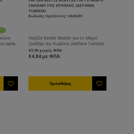
αλλά όχι
ΣΚΑΘΆΡΙ ΤΗΣ ΚΥΨΈΛΗΣ (AETHINA
ν κόλλα
TUMIDA)
 πρέπει να
Κωδικός προϊόντος: VA60201
τρόπο ώστε
α. Η
εί για
 κώνο
Παγίδα Beetle Blaster για το Μικρό
λων
για σφήκες
Σκαθάρι της Κυψέλης (Aethina Tumida).
 ασιατική
 βάζοντας
€3,90 χωρίς ΦΠΑ
να
πιφάνεια
€4,84 με ΦΠΑ
 PVC
πχ
επιφάνεια
όλωμα
το διπλανό
ευή της
είναι
 το
 με τη
ο μέγεθός