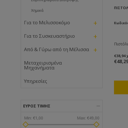
ΠΙΣΤΌΛ
Χημικά
+
Για το Μελισσοκόμο
Κωδικό
+
Για το Συσκευαστήριο
Πιστόλ
+
Από & Γύρω από τη Μέλισσα
€38,94
€48,2
Μεταχειρισμένα
Μηχανήματα
Υπηρεσίες
ΕΎΡΟΣ ΤΙΜΉΣ
Min:
€1,00
Max:
€49,00