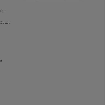
και
ϊόντων
ία