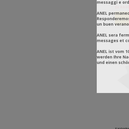
messaggi e ordi
Σε Από
ANEL permanece
Responderemos 
un buen verano
ANEL sera ferm
messages et co
ANEL ist vom 1
werden Ihre Na
und einen sch
ΣΚΟΥΡ