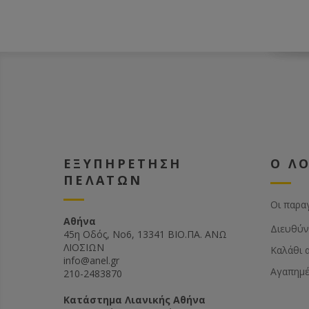
ΕΞΥΠΗΡΕΤΗΣΗ
Ο Λ
ΠΕΛΑΤΩΝ
Οι παρα
Αθήνα
Διευθύν
45η Οδός, Νο6, 13341 ΒΙΟ.ΠΑ. ΑΝΩ
ΛΙΟΣΙΩΝ
Καλάθι 
info@anel.gr
Αγαπημ
210-2483870
Kατάστημα Λιανικής Αθήνα