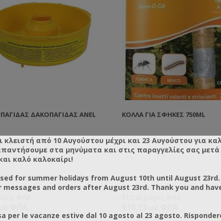
παρασκευάσετε και μόνοι σας. 
κατασκευασμένες από υψηλής
ανακυκλώσιμο υλικό και
επαναχρησιμοποιούνται για π
χρόνια. Η παγίδα μας είναι σ
τις προδιαγραφές της ΕΕ για τη
βιολογική μέθοδο της αγροτικ
παραγωγής (2092/91). ΤΙP: Για 
κίτρινη σφήκα η πορτοκαλάδα 
καλό ελκυστικό.
ΠΑΓΊΔΑΣ ΔΑΚΟΠΑΓΊΔΑΣ ΑΝΕL
ΚΌΛΛΑ ΓΙΑ ΣΦΉΚΕΣ 750ML
ι κλειστή από 10 Αυγούστου μέχρι και 23 Αυγούστου για κα
 προϊόντος: AN60100-2
Κωδικός προϊόντος: GE60300
απαντήσουμε στα μηνύματα και στις παραγγελίες σας μετά τ
και καλό καλοκαίρι!
αγίδας Δακοπαγίδας ΑΝΕL Βάση
Οι σφήκες και οι σκούρκοι-σε
osed for summer holidays from August 10th until August 23rd.
μπορούν να εξελιχθούν σε πρ
r messages and orders after August 23rd. Thank you and hav
μάστιγα για τις μέλισσες
χωρίς ΦΠΑ
€12,20 χωρίς ΦΠΑ
εξολοθρεύοντας τον πληθυσμ
 με ΦΠΑ
€15,13 με ΦΠΑ
κόλλα για παγίδες θα συγκρατ
a per le vacanze estive dal 10 agosto al 23 agosto. Risponder