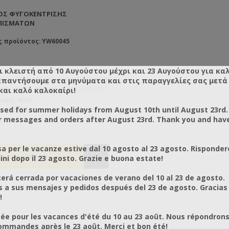
ΟΣ ΦΥΓΟΚΈΝΤΡΙΣΗΣ
ΠΙΣΜΆΤΩΝ
ς προϊόντος: YW60045
ι κλειστή από 10 Αυγούστου μέχρι και 23 Αυγούστου για κα
μέσα στο φάκελο φυγοκέντρησης
απαντήσουμε στα μηνύματα και στις παραγγελίες σας μετά τ
λεπίσματά σας και στερεώστε τον
και καλό καλοκαίρι!
 στηρίγματά του μέσα στον
χωρίς ΦΠΑ
ξαγωγέα σας. Ξεκινήστε την
 με ΦΠΑ
osed for summer holidays from August 10th until August 23rd.
ντρηση και τα απολεπίσματά σας
r messages and orders after August 23rd. Thank you and hav
αγγίξουν από μέλι το οποίο θα
ι από τη σίτα του φακέλου.
a per le vacanze estive dal 10 agosto al 23 agosto. Risponder
ni dopo il 23 agosto. Grazie e buona estate!
rá cerrada por vacaciones de verano del 10 al 23 de agosto.
a sus mensajes y pedidos después del 23 de agosto. Gracias
!
ée pour les vacances d'été du 10 au 23 août. Nous répondrons
mmandes après le 23 août. Merci et bon été!