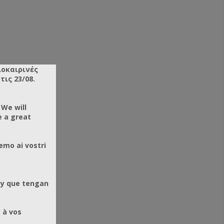
λοκαιρινές
ις 23/08.
 We will
e a great
emo ai vostri
 y que tengan
 à vos