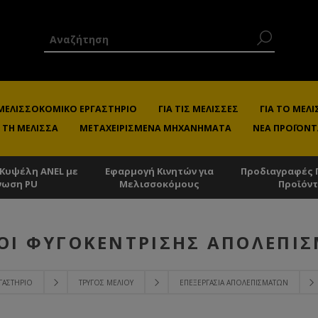
 ΜΕΛΙΣΣΟΚΟΜΙΚΌ ΕΡΓΑΣΤΉΡΙΟ
ΓΙΑ ΤΙΣ ΜΈΛΙΣΣΕΣ
ΓΙΑ ΤΟ ΜΕ
 ΤΗ ΜΈΛΙΣΣΑ
ΜΕΤΑΧΕΙΡΙΣΜΈΝΑ ΜΗΧΑΝΉΜΑΤΑ
ΝΈΑ ΠΡΟΪΌΝΤ
 Κυψέλη ANEL με
Εφαρμογή Κινητών για
Προδιαγραφές 
νωση PU
Μελισσοκόμους
Προϊόν
ΟΙ ΦΥΓΟΚΈΝΤΡΙΣΗΣ ΑΠΟΛΕΠΙ
ΓΑΣΤΉΡΙΟ
ΤΡΎΓΟΣ ΜΕΛΙΟΎ
ΕΠΕΞΕΡΓΑΣΊΑ ΑΠΟΛΕΠΙΣΜΆΤΩΝ