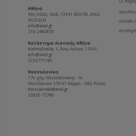
Οι παρα
Αθήνα
Διευθύν
45η Οδός, Νο6, 13341 ΒΙΟ.ΠΑ. ΑΝΩ
ΛΙΟΣΙΩΝ
Καλάθι 
info@anel.gr
Αγαπημ
210-2483870
Kατάστημα Λιανικής Αθήνα
Καππαδοκίας 1, Άνω Λιόσια, 13341
info@anel.gr
2102771180
Θεσσαλονίκη
17ο χλμ. Θεσσαλονίκης - Ν.
Μουδανιών 570 01 Θέρμη - Νέο Ρύσιο
thessaloniki@anel.gr
23920-72786