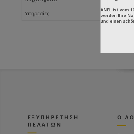
ANEL ist vom 1
Υπηρεσίες
werden Ihre Na
und einen sch
ΕΞΥΠΗΡΕΤΗΣΗ
Ο Λ
ΠΕΛΑΤΩΝ