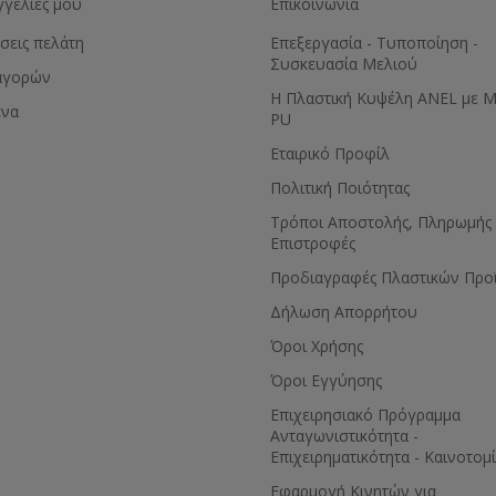
γγελίες μου
Επικοινωνία
σεις πελάτη
Επεξεργασία - Τυποποίηση -
Συσκευασία Μελιού
αγορών
Η Πλαστική Κυψέλη ANEL με 
ένα
PU
Εταιρικό Προφίλ
Πολιτική Ποιότητας
Τρόποι Αποστολής, Πληρωμής 
Επιστροφές
Προδιαγραφές Πλαστικών Προ
Δήλωση Απορρήτου
Όροι Χρήσης
Όροι Εγγύησης
Eπιχειρησιακό Πρόγραμμα
Ανταγωνιστικότητα -
Επιχειρηματικότητα - Καινοτομ
Εφαρμογή Κινητών για