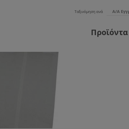
Α/Α Εγ
Ταξινόμηση ανά
Προϊόντα