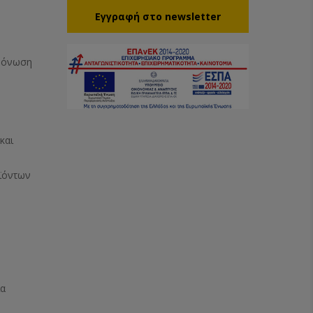
Eγγραφή στο newsletter
Μόνωση
και
ϊόντων
ία