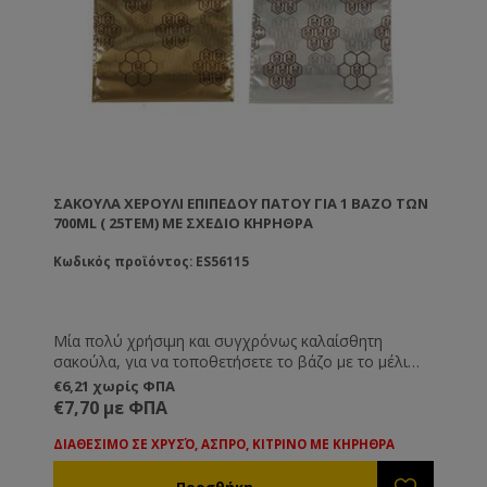
ΣΑΚΟΎΛΑ ΧΕΡΟΎΛΙ ΕΠΊΠΕΔΟΥ ΠΆΤΟΥ ΓΙΑ 1 ΒΆΖΟ ΤΩΝ
700ML ( 25ΤΕΜ) ΜΕ ΣΧΈΔΙΟ ΚΗΡΉΘΡΑ
Κωδικός προϊόντος: ES56115
Μία πολύ χρήσιμη και συγχρόνως καλαίσθητη
σακούλα, για να τοποθετήσετε το βάζο με το μέλι
που διαθέτετε στους πελάτες σας.
€6,21 χωρίς ΦΠΑ
€7,70 με ΦΠΑ
ΔΙΑΘΕΣΙΜΟ ΣΕ ΧΡΥΣΌ, ΑΣΠΡΟ, ΚΙΤΡΙΝΟ ΜΕ ΚΗΡΗΘΡΑ