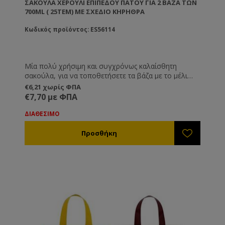
ΣΑΚΟΎΛΑ ΧΕΡΟΎΛΙ ΕΠΊΠΕΔΟΥ ΠΆΤΟΥ ΓΙΑ 2 ΒΆΖΑ ΤΩΝ
700ML ( 25ΤΕΜ) ΜΕ ΣΧΈΔΙΟ ΚΗΡΉΘΡΑ
Κωδικός προϊόντος: ES56114
Μία πολύ χρήσιμη και συγχρόνως καλαίσθητη
σακούλα, για να τοποθετήσετε τα βάζα με το μέλι
που διαθέτετε στους πελάτες σας.
€6,21 χωρίς ΦΠΑ
€7,70 με ΦΠΑ
ΔΙΑΘΕΣΙΜΟ