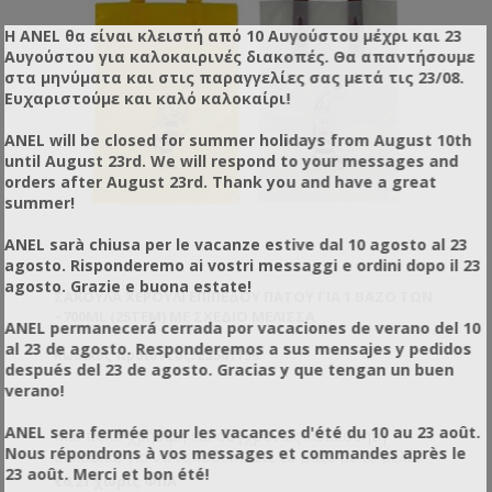
Η ANEL θα είναι κλειστή από 10 Αυγούστου μέχρι και 23
Αυγούστου για καλοκαιρινές διακοπές. Θα απαντήσουμε
στα μηνύματα και στις παραγγελίες σας μετά τις 23/08.
Ευχαριστούμε και καλό καλοκαίρι!
ANEL will be closed for summer holidays from August 10th
until August 23rd. We will respond to your messages and
orders after August 23rd. Thank you and have a great
summer!
ANEL sarà chiusa per le vacanze estive dal 10 agosto al 23
agosto. Risponderemo ai vostri messaggi e ordini dopo il 23
agosto. Grazie e buona estate!
ΣΑΚΟΎΛΑ ΧΕΡΟΎΛΙ ΕΠΊΠΕΔΟΥ ΠΆΤΟΥ ΓΙΑ 1 ΒΆΖΟ ΤΩΝ
~700ML (25ΤΕΜ) ΜΕ ΣΧΈΔΙΟ ΜΈΛΙΣΣΑ
ANEL permanecerá cerrada por vacaciones de verano del 10
al 23 de agosto. Responderemos a sus mensajes y pedidos
Κωδικός προϊόντος: ES56115B
después del 23 de agosto. Gracias y que tengan un buen
verano!
ANEL sera fermée pour les vacances d'été du 10 au 23 août.
Μία πολύ χρήσιμη και συγχρόνως καλαίσθητη
Nous répondrons à vos messages et commandes après le
σακούλα, για να τοποθετήσετε το βάζο με το μέλι
23 août. Merci et bon été!
που διαθέτετε στους πελάτες σας.
€6,21 χωρίς ΦΠΑ