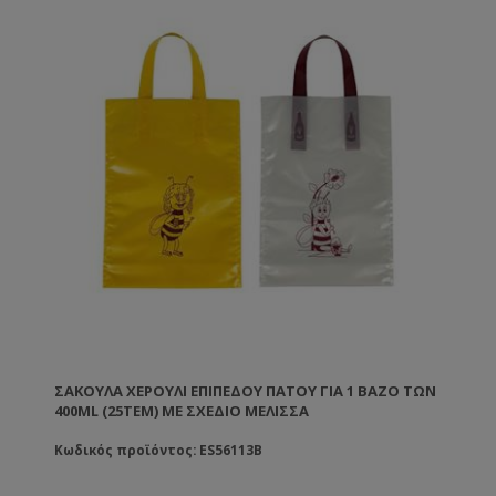
ΣΑΚΟΎΛΑ ΧΕΡΟΎΛΙ ΕΠΊΠΕΔΟΥ ΠΆΤΟΥ ΓΙΑ 1 ΒΆΖΟ ΤΩΝ
400ML (25ΤΕΜ) ΜΕ ΣΧΈΔΙΟ ΜΈΛΙΣΣΑ
Κωδικός προϊόντος: ES56113B