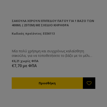
ΣΑΚΟΎΛΑ ΧΕΡΟΎΛΙ ΕΠΊΠΕΔΟΥ ΠΆΤΟΥ ΓΙΑ 1 ΒΆΖΟ ΤΩΝ
400ML ( 25ΤΕΜ) ΜΕ ΣΧΈΔΙΟ ΚΗΡΗΘΡΑ
Κωδικός προϊόντος: ES56113
Μία πολύ χρήσιμη και συγχρόνως καλαίσθητη
σακούλα, για να τοποθετήσετε το βάζο με το μέλι
που διαθέτετε στους πελάτες σας.
€6,21 χωρίς ΦΠΑ
€7,70 με ΦΠΑ