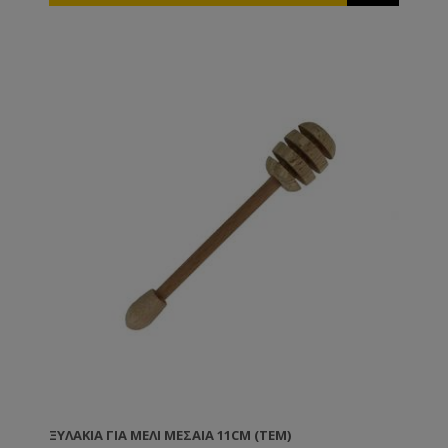
ΞΥΛΆΚΙΑ ΓΙΑ ΜΈΛΙ ΜΕΣΑΊΑ 11CM (ΤΕΜ)