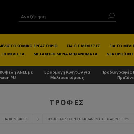
 ΜΕΛΙΣΣΟΚΟΜΙΚΌ ΕΡΓΑΣΤΉΡΙΟ
ΓΙΑ ΤΙΣ ΜΈΛΙΣΣΕΣ
ΓΙΑ ΤΟ ΜΕ
 ΤΗ ΜΈΛΙΣΣΑ
ΜΕΤΑΧΕΙΡΙΣΜΈΝΑ ΜΗΧΑΝΉΜΑΤΑ
ΝΈΑ ΠΡΟΪΌΝΤ
 Κυψέλη ANEL με
Εφαρμογή Κινητών για
Προδιαγραφές 
νωση PU
Μελισσοκόμους
Προϊόν
ΤΡΟΦΈΣ
ΓΙΑ ΤΙΣ ΜΈΛΙΣΣΕΣ
ΤΡΟΦΈΣ ΜΕΛΙΣΣΏΝ ΚΑΙ ΜΗΧΑΝΉΜΑΤΑ ΠΑΡΑΚΕΥΉΣ ΤΟΥΣ