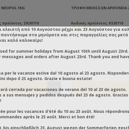
 NEOPOL 1KG
ΤΡΟΦΉ ΜΕΛΙΣΣΏΝ APIFONDA 2
ς προϊόντος: ZN30710
Κωδικός προϊόντος: KS30710
ι κλειστή από 10 Αυγούστου μέχρι και 23 Αυγούστου για κα
απαντήσουμε στα μηνύματα και στις παραγγελίες σας μετά τ
και καλό καλοκαίρι!
osed for summer holidays from August 10th until August 23rd.
r messages and orders after August 23rd. Thank you and hav
a per le vacanze estive dal 10 agosto al 23 agosto. Risponder
ni dopo il 23 agosto. Grazie e buona estate!
rá cerrada por vacaciones de verano del 10 al 23 de agosto.
a sus mensajes y pedidos después del 23 de agosto. Gracias
!
ée pour les vacances d'été du 10 au 23 août. Nous répondrons
mmandes après le 23 août. Merci et bon été!
0. bis einschließlich 23. August wegen der Sommerferien gesc