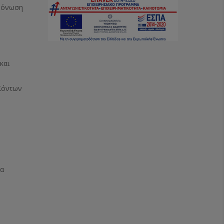
Μόνωση
και
ϊόντων
ία