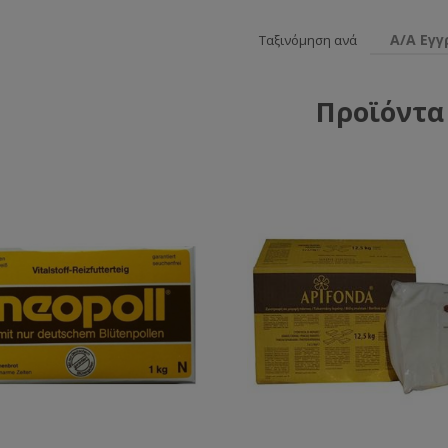
Α/Α Εγ
Ταξινόμηση ανά
Προϊόντα