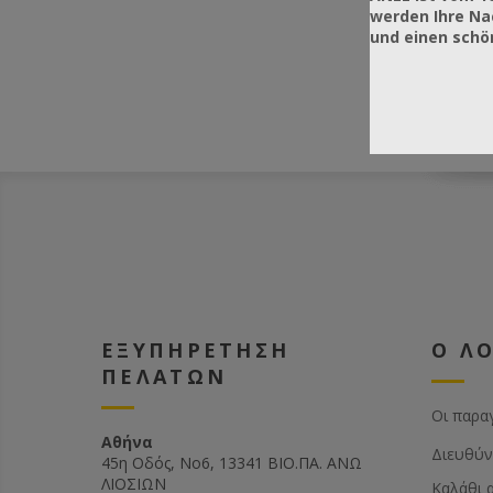
werden Ihre Na
und einen sch
ΕΞΥΠΗΡΕΤΗΣΗ
Ο Λ
ΠΕΛΑΤΩΝ
Οι παρα
Αθήνα
Διευθύν
45η Οδός, Νο6, 13341 ΒΙΟ.ΠΑ. ΑΝΩ
ΛΙΟΣΙΩΝ
Καλάθι 