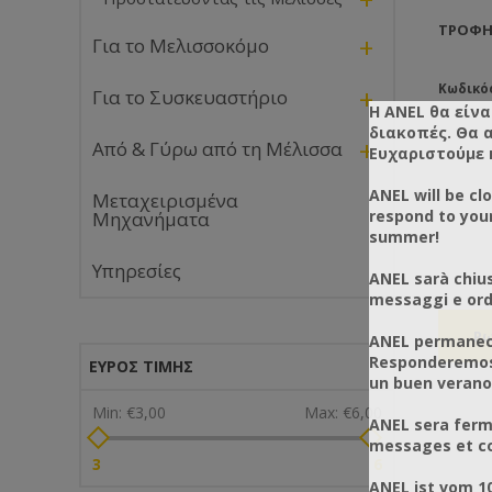
ΤΡΟΦΉ
+
Για το Μελισσοκόμο
Κωδικό
+
Για το Συσκευαστήριο
Η ANEL θα είνα
διακοπές. Θα 
+
Από & Γύρω από τη Μέλισσα
Ευχαριστούμε 
ANEL will be cl
Μεταχειρισμένα
respond to you
Μηχανήματα
summer!
Υπηρεσίες
ANEL sarà chius
messaggi e ordi
ANEL permanece
Responderemos 
ΕΎΡΟΣ ΤΙΜΉΣ
un buen verano
Min:
€3,00
Max:
€6,00
ANEL sera ferm
messages et co
3
6
ANEL ist vom 1