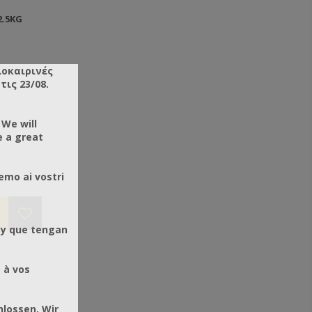
.5KG
λοκαιρινές
ις 23/08.
 We will
e a great
emo ai vostri
 y que tengan
 à vos
hlossen. Wir