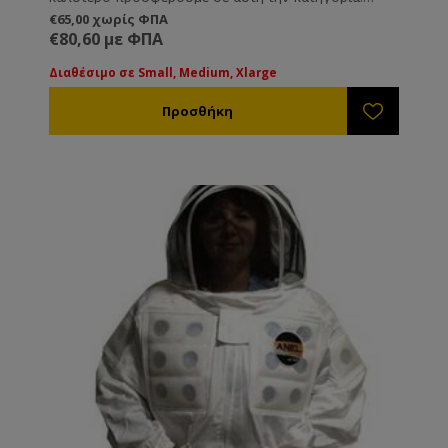
Εξαιρετικό υλικό και ράψιμο ποιότητας. 100%
€65,00 χωρίς ΦΠΑ
βαμβάκι, δροσερό και ανθεκτικό ύφασμα, λάστιχα
€80,60 με ΦΠΑ
στα άκρα και πολλές τσέπες. Για όσους απαιτούν το
καλύτερο.
Διαθέσιμο σε Small, Medium, Xlarge