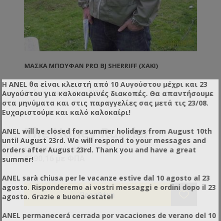
ΜΆΣΚΑ ΜΠΟΥΦΆΝ PRO BJ SHERRIFF (ΧΑΚΊ)
Η ANEL θα είναι κλειστή από 10 Αυγούστου μέχρι και 23
Κωδικός προϊόντος: BJS41
Αυγούστου για καλοκαιρινές διακοπές. Θα απαντήσουμε
στα μηνύματα και στις παραγγελίες σας μετά τις 23/08.
Ευχαριστούμε και καλό καλοκαίρι!
The Honey Rustler
ANEL will be closed for summer holidays from August 10th
until August 23rd. We will respond to your messages and
beekeeping jacket
€234,00 χωρίς ΦΠΑ
orders after August 23rd. Thank you and have a great
€290,16 με ΦΠΑ
summer!
The original zip-front Honey
ANEL sarà chiusa per le vacanze estive dal 10 agosto al 23
Rustler
beekeeping jacket
™
agosto. Risponderemo ai vostri messaggi e ordini dopo il 23
from BJ Sherriff, with integral
The BJ Sherriff Honey Rustler is the ultimate
agosto. Grazie e buona estate!
beekeeping safety jacket. Designed to the highest
hood and detachable
standards, from a lightweight yet protective fabric, it
ANEL permanecerá cerrada por vacaciones de verano del 10