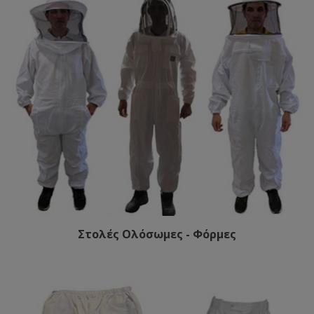
Στολές Ολόσωμες - Φόρμες