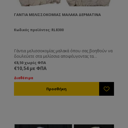
ΓΆΝΤΙΑ ΜΕΛΙΣΣΟΚΟΜΊΑΣ ΜΑΛΑΚΆ ΔΕΡΜΆΤΙΝΑ
Κωδικός προϊόντος: RL8300
Γάντια μελισσοκομίας μαλακά όπου σας βοηθούν να
δουλεύετε στα μελίσσια αποφέυγοντας τα
κεντρίσματα, ενώ συγχρόνως σας επιτρέπουν να
€8,50 χωρίς ΦΠΑ
κάνετε λεπτές κινήσεις με ιδιαίτερη ευκολία.
€10,54 με ΦΠΑ
Διαθέσιμα