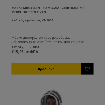
ΜΆΣΚΑ ΜΠΟΥΦΆΝ PRO ΜΕΣΑΊΑ ΤΣΈΠΗ ΠΑΙΔΙΚΉ
ΜΈΧΡΙ ~10 ΕΤΏΝ CIVAN
Κωδικός προϊόντος: CN8000
Μάσκα μπουφάν για τους μικρούς μας
μελισσοκόμους! Διατίθεται σε κόκκινο και μπλε
χρώμα. Διαθέτει μία μεγάλη τσέπη στο ύψος της
€12,30 χωρίς ΦΠΑ
κοιλιάς.
€15,25 με ΦΠΑ