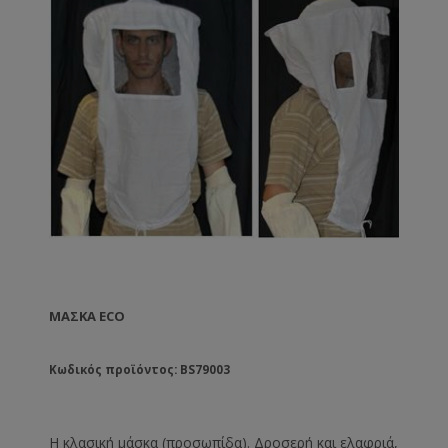
ΜΆΣΚΑ ECO
Κωδικός προϊόντος: BS79003
Η κλασική μάσκα (προσωπίδα). Δροσερή και ελαφριά,