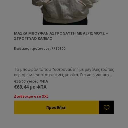
ΜΆΣΚΑ ΜΠΟΥΦΆΝ ΑΣΤΡΟΝΑΎΤΗ ΜΕ ΑΕΡΙΣΜΟΎΣ +
ΣΤΡΌΓΓΥΛΟ ΚΑΠΈΛΟ
Κωδικός προϊόντος: FF80100
Το μπουφάν τύπου "αστροναύτη" με μεγάλες τρύπες
αερισμών προστατευμένες με σίτα. Για να είναι πιο
άνετη η εργασία σας του ζεστούς μήνες του
€56,00 χωρίς ΦΠΑ
καλοκαιριού. Συνοδεύεται και με στρόγγυλο καπέλο
€69,44 με ΦΠΑ
το οποίο μπορεί να αλλαχτεί εύκολα με φερμουάρ.
Διαθέσιμο στο XXL