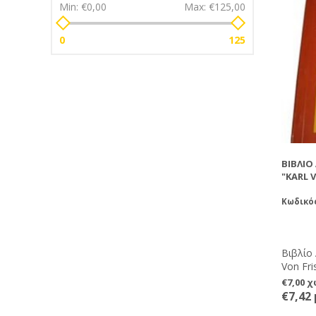
Min:
€0,00
Max:
€125,00
0
125
ΒΙΒΛΊΟ
"KARL 
Κωδικό
Βιβλίο
Von Fri
€7,00 
€7,42