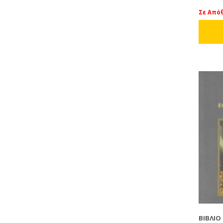
Σε Από
ΒΙΒΛΊΟ