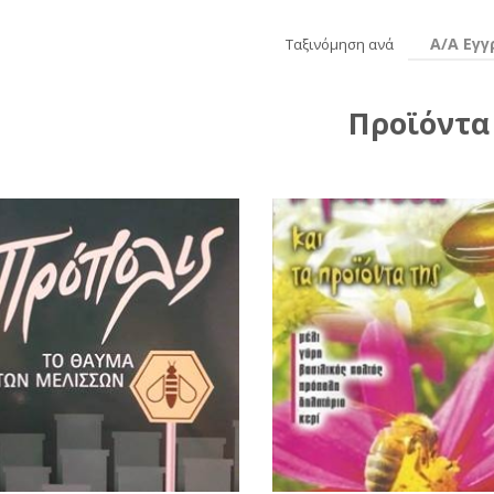
Α/Α Εγ
Ταξινόμηση ανά
Προϊόντα