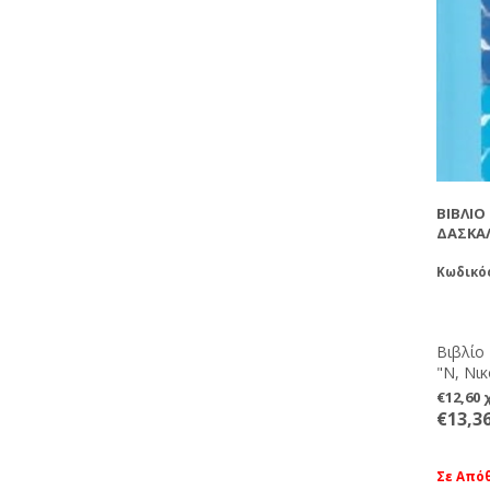
ΒΙΒΛΊΟ
ΔΆΣΚΑΛ
Κωδικό
Βιβλίο
"Ν, Νικ
€12,60
€13,3
Σε Από