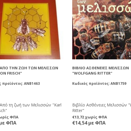
 ΑΠΌ ΤΗΝ ΖΩΉ ΤΩΝ ΜΕΛΙΣΣΏΝ
ΒΙΒΛΊΟ ΑΣΘΈΝΕΙΕΣ ΜΕΛΙΣΣΏΝ
VON FRISCH"
"WOLFGANG RITTER"
ς προϊόντος: ANB1463
Κωδικός προϊόντος: ANB1759
 Από τη ζωή των Μελισσών "Karl
Βιβλίο Ασθένειες Μελισσών "
sch"
Ritter"
χωρίς ΦΠΑ
€13,72 χωρίς ΦΠΑ
 με ΦΠΑ
€14,54 με ΦΠΑ