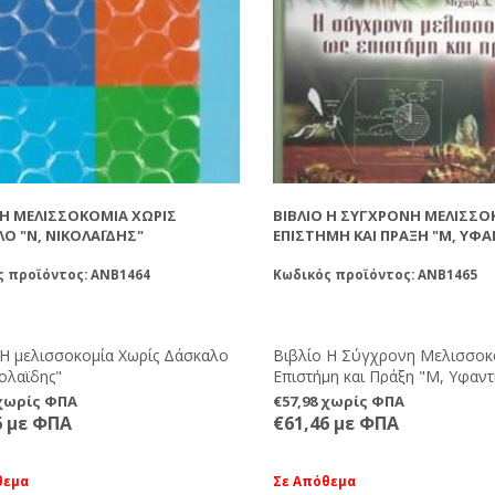
 Η ΜΕΛΙΣΣΟΚΟΜΊΑ ΧΩΡΊΣ
ΒΙΒΛΊΟ Η ΣΎΓΧΡΟΝΗ ΜΕΛΙΣΣΟ
Ο "Ν, ΝΙΚΟΛΑΪΔΗΣ"
ΕΠΙΣΤΉΜΗ ΚΑΙ ΠΡΆΞΗ "Μ, ΥΦ
ς προϊόντος: ANB1464
Κωδικός προϊόντος: ANB1465
 Η μελισσοκομία Χωρίς Δάσκαλο
Βιβλίο Η Σύγχρονη Μελισσοκ
ολαϊδης"
Επιστήμη και Πράξη "Μ, Υφαντ
 χωρίς ΦΠΑ
€57,98 χωρίς ΦΠΑ
6 με ΦΠΑ
€61,46 με ΦΠΑ
θεμα
Σε Απόθεμα