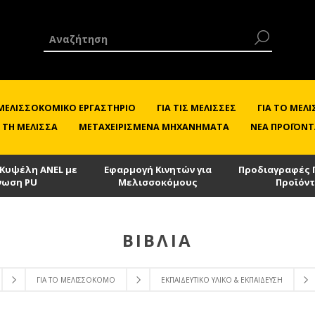
 ΜΕΛΙΣΣΟΚΟΜΙΚΌ ΕΡΓΑΣΤΉΡΙΟ
ΓΙΑ ΤΙΣ ΜΈΛΙΣΣΕΣ
ΓΙΑ ΤΟ ΜΕ
 ΤΗ ΜΈΛΙΣΣΑ
ΜΕΤΑΧΕΙΡΙΣΜΈΝΑ ΜΗΧΑΝΉΜΑΤΑ
ΝΈΑ ΠΡΟΪΌΝΤ
 Κυψέλη ANEL με
Εφαρμογή Κινητών για
Προδιαγραφές 
νωση PU
Μελισσοκόμους
Προϊόν
ΒΙΒΛΊΑ
ΓΙΑ ΤΟ ΜΕΛΙΣΣΟΚΌΜΟ
ΕΚΠΑΙΔΕΥΤΙΚΌ ΥΛΙΚΌ & ΕΚΠΑΊΔΕΥΣΗ