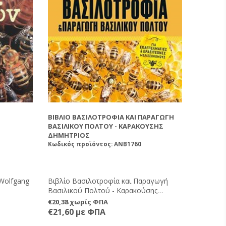
ΒΙΒΛΊΟ ΒΑΣΙΛΟΤΡΟΦΊΑ ΚΑΙ ΠΑΡΑΓΩΓΉ
ΒΑΣΙΛΙΚΟΎ ΠΟΛΤΟΎ - ΚΑΡΑΚΟΎΣΗΣ
ΔΗΜΉΤΡΙΟΣ
Κωδικός προϊόντος: ANB1760
Wolfgang
Βιβλίο Βασιλοτροφία και Παραγωγή
Βασιλικού Πολτού - Καρακούσης
Δημήτριος
€20,38 χωρίς ΦΠΑ
€21,60 με ΦΠΑ