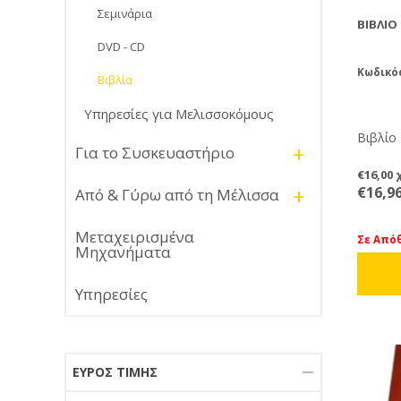
Σεμινάρια
ΒΙΒΛΊΟ
DVD - CD
Κωδικό
Βιβλία
Υπηρεσίες για Μελισσοκόμους
+
Για το Συσκευαστήριο
€16,00
+
€16,9
Από & Γύρω από τη Μέλισσα
Μεταχειρισμένα
Σε Από
Μηχανήματα
Υπηρεσίες
ΕΎΡΟΣ ΤΙΜΉΣ