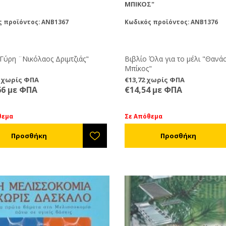
ΜΠΊΚΟΣ"
ς προϊόντος: ANB1367
Κωδικός προϊόντος: ANB1376
 Γύρη ¨Νικόλαος Δριμτζιάς"
Βιβλίο Όλα για το μέλι "Θανά
Μπίκος"
0 χωρίς ΦΠΑ
€13,72 χωρίς ΦΠΑ
66 με ΦΠΑ
€14,54 με ΦΠΑ
θεμα
Σε Απόθεμα