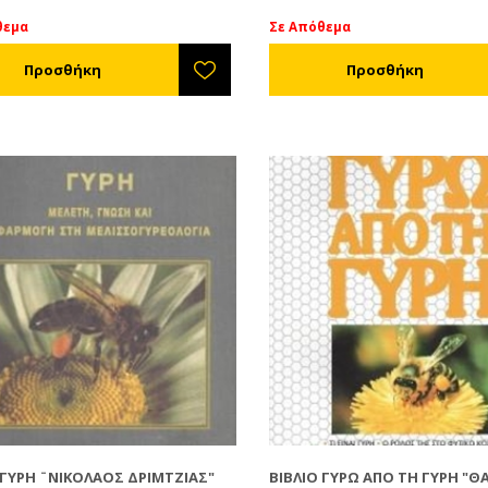
θεμα
Σε Απόθεμα
 ΓΎΡΗ ¨ΝΙΚΌΛΑΟΣ ΔΡΙΜΤΖΙΆΣ"
ΒΙΒΛΊΟ ΓΎΡΩ ΑΠΌ ΤΗ ΓΎΡΗ "