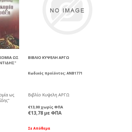
ΚΟΜΊΑ ΩΣ
ΒΙΒΛΊΟ ΚΥΨΕΛΗ ΑΡΓΩ
ΑΝΤΊΔΗΣ"
Κωδικός προϊόντος: ANB1771
ομία ως
Βιβλίο Κυψελη ΑΡΓΩ
ίδης"
€13,00 χωρίς ΦΠΑ
€13,78 με ΦΠΑ
Σε Απόθεμα