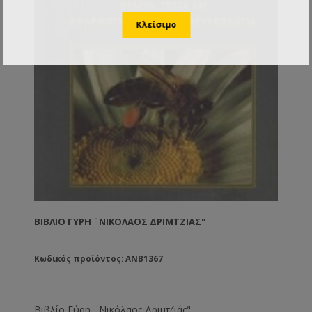
ΒΙΒΛΊΟ ΓΎΡΗ ¨ΝΙΚΌΛΑΟΣ ΔΡΙΜΤΖΙΆΣ"
Κωδικός προϊόντος: ANB1367
Βιβλίο Γύρη ¨Νικόλαος Δριμτζιάς"