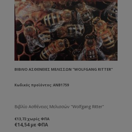
ΒΙΒΛΊΟ ΑΣΘΈΝΕΙΕΣ ΜΕΛΙΣΣΏΝ "WOLFGANG RITTER"
Κωδικός προϊόντος: ANB1759
Βιβλίο Ασθένειες Μελισσών "Wolfgang Ritter"
€13,72 χωρίς ΦΠΑ
€14,54 με ΦΠΑ