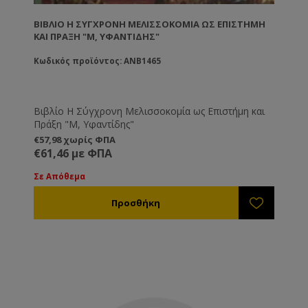
ΒΙΒΛΊΟ Η ΣΎΓΧΡΟΝΗ ΜΕΛΙΣΣΟΚΟΜΊΑ ΩΣ ΕΠΙΣΤΉΜΗ
ΚΑΙ ΠΡΆΞΗ "Μ, ΥΦΑΝΤΊΔΗΣ"
Κωδικός προϊόντος: ANB1465
Βιβλίο Η Σύγχρονη Μελισσοκομία ως Επιστήμη και
Πράξη "Μ, Υφαντίδης"
€57,98 χωρίς ΦΠΑ
€61,46 με ΦΠΑ
Σε Απόθεμα