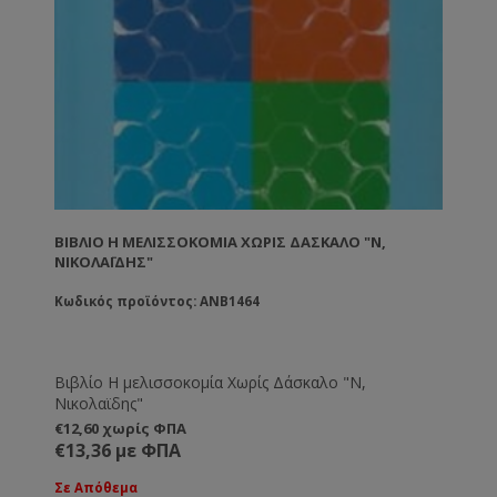
ΒΙΒΛΊΟ Η ΜΕΛΙΣΣΟΚΟΜΊΑ ΧΩΡΊΣ ΔΆΣΚΑΛΟ "Ν,
ΝΙΚΟΛΑΪΔΗΣ"
Κωδικός προϊόντος: ANB1464
Βιβλίο Η μελισσοκομία Χωρίς Δάσκαλο "Ν,
Νικολαϊδης"
€12,60 χωρίς ΦΠΑ
€13,36 με ΦΠΑ
Σε Απόθεμα