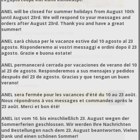
ANEL will be closed for summer holidays from August 10th
ΒΙΒΛΊΟ ΒΑΣΙΛΟΤΡΟΦΊΑ ΚΑΙ ΠΑΡΑΓΩΓΉ ΒΑΣΙΛΙΚΟΎ
until August 23rd. We will respond to your messages and
ΠΟΛΤΟΎ - ΚΑΡΑΚΟΎΣΗΣ ΔΗΜΉΤΡΙΟΣ
orders after August 23rd. Thank you and have a great
summer!
Κωδικός προϊόντος: ANB1760
ANEL sarà chiusa per le vacanze estive dal 10 agosto al 23
agosto. Risponderemo ai vostri messaggi e ordini dopo il 23
agosto. Grazie e buona estate!
Βιβλίο Βασιλοτροφία και Παραγωγή Βασιλικού
Πολτού - Καρακούσης Δημήτριος
ANEL permanecerá cerrada por vacaciones de verano del 10
€20,38 χωρίς ΦΠΑ
al 23 de agosto. Responderemos a sus mensajes y pedidos
€21,60 με ΦΠΑ
después del 23 de agosto. Gracias y que tengan un buen
verano!
Σε Απόθεμα
ANEL sera fermée pour les vacances d'été du 10 au 23 août.
Nous répondrons à vos messages et commandes après le
23 août. Merci et bon été!
ANEL ist vom 10. bis einschließlich 23. August wegen der
Sommerferien geschlossen. Wir werden Ihre Nachrichten
und Bestellungen nach dem 23. August beantworten. Vielen
Dank und einen schönen Sommer!