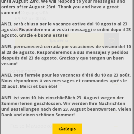
Κόφτης Κηρήθρας
until August 23rd. We will respond to your messages and
orders after August 23rd. Thank you and have a great
summer!
€8,00 χωρίς ΦΠΑ
€9,92 με ΦΠΑ
ANEL sarà chiusa per le vacanze estive dal 10 agosto al 23
Μη διαθέσιμο
agosto. Risponderemo ai vostri messaggi e ordini dopo il 23
agosto. Grazie e buona estate!
ANEL permanecerá cerrada por vacaciones de verano del 10
al 23 de agosto. Responderemos a sus mensajes y pedidos
después del 23 de agosto. Gracias y que tengan un buen
verano!
ΚΑΤΗΓΟΡΊΕΣ
ANEL sera fermée pour les vacances d'été du 10 au 23 août.
Nous répondrons à vos messages et commandes après le
+
Για το Μελισσοκομείο
23 août. Merci et bon été!
+
Για το Μελισσοκομικό Εργαστήριο
ANEL ist vom 10. bis einschließlich 23. August wegen der
Sommerferien geschlossen. Wir werden Ihre Nachrichten
und Bestellungen nach dem 23. August beantworten. Vielen
+
Για τις Μέλισσες
Dank und einen schönen Sommer!
+
Για το Μελισσοκόμο