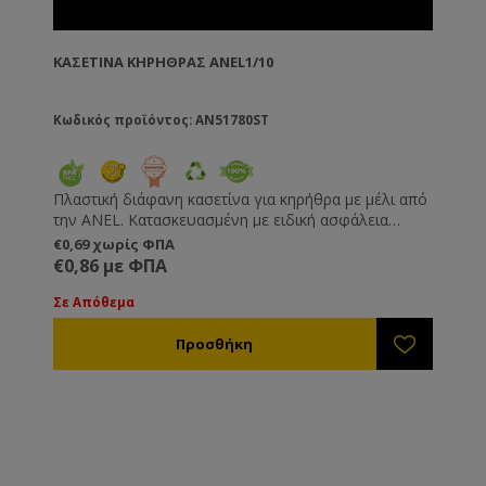
ΚΑΣΕΤΊΝΑ ΚΗΡΉΘΡΑΣ ANEL1/10
Κωδικός προϊόντος: AN51780ST
Πλαστική διάφανη κασετίνα για κηρήθρα με μέλι από
την ANEL. Κατασκευασμένη με ειδική ασφάλεια
διάρρηξης που εγγυάται στον πελάτη την αγνότητα
€0,69 χωρίς ΦΠΑ
του προϊόντος. Χωράει το 1/10 της κηρήθρας των
€0,86 με ΦΠΑ
Langstroth πλαισίων σας. Για μεγάλη παραγγελία
υπάρχει η δυνατότητα ειδικής παραγγελίας με
Σε Απόθεμα
τυπωμένη την επωνυμία σας στο καπάκι.
Κατασκευασμένη από πλαστικό κατάλληλο για
τρόφιμα.