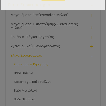
-
Για το Συσκευαστήριο
+
Μηχανήματα Επεξεργασίας Μελιού
Μηχανήματα Τυποποίησης-Συσκευασίας
+
Μελιού
+
Ερμάρια-Πάγκοι Εργασίας
+
Υγειονομικού Ενδιαφέροντος
-
Υλικά Συσκευασίας
Συσκευασίες Κηρήθρας
Βάζα Γυάλινα
Καπάκια για Βάζα Γυάλινα
Βάζα Μεταλλικά
Βάζα Πλαστικά