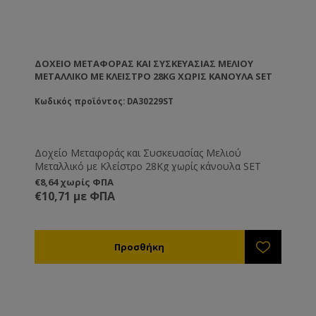
ΔΟΧΕΊΟ ΜΕΤΑΦΟΡΆΣ ΚΑΙ ΣΥΣΚΕΥΑΣΊΑΣ ΜΕΛΙΟΎ
ΜΕΤΑΛΛΙΚΌ ΜΕ ΚΛΕΊΣΤΡΟ 28KG ΧΩΡΊΣ ΚΆΝΟΥΛΑ SET
Κωδικός προϊόντος: DA30229ST
Δοχείο Μεταφοράς και Συσκευασίας Μελιού
Μεταλλικό με Κλείστρο 28Kg χωρίς κάνουλα SET
€8,64 χωρίς ΦΠΑ
€10,71 με ΦΠΑ