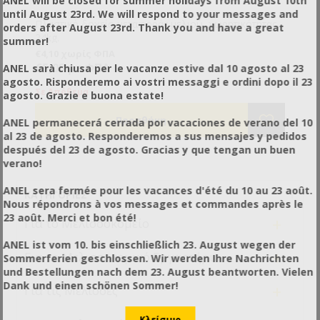
ANEL will be closed for summer holidays from August 10th
until August 23rd. We will respond to your messages and
Πλαστικό δοχείο μεταφοράς μελιού, χωρητικότητας
orders after August 23rd. Thank you and have a great
24kg.
summer!
€4,10 χωρίς ΦΠΑ
€5,08 με ΦΠΑ
ANEL sarà chiusa per le vacanze estive dal 10 agosto al 23
agosto. Risponderemo ai vostri messaggi e ordini dopo il 23
Σε Απόθεμα
agosto. Grazie e buona estate!
ANEL permanecerá cerrada por vacaciones de verano del 10
al 23 de agosto. Responderemos a sus mensajes y pedidos
después del 23 de agosto. Gracias y que tengan un buen
verano!
ANEL sera fermée pour les vacances d'été du 10 au 23 août.
ΚΑΤΗΓΟΡΊΕΣ
Nous répondrons à vos messages et commandes après le
23 août. Merci et bon été!
+
Για το Μελισσοκομείο
ANEL ist vom 10. bis einschließlich 23. August wegen der
+
Για το Μελισσοκομικό Εργαστήριο
Sommerferien geschlossen. Wir werden Ihre Nachrichten
und Bestellungen nach dem 23. August beantworten. Vielen
Dank und einen schönen Sommer!
+
Για τις Μέλισσες