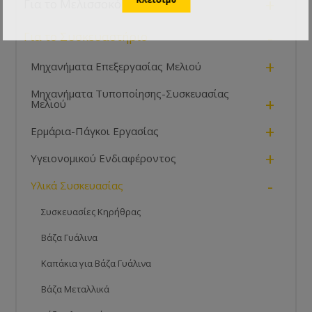
+
Για το Μελισσοκόμο
-
Για το Συσκευαστήριο
+
Μηχανήματα Επεξεργασίας Μελιού
Μηχανήματα Τυποποίησης-Συσκευασίας
+
Μελιού
+
Ερμάρια-Πάγκοι Εργασίας
+
Υγειονομικού Ενδιαφέροντος
-
Υλικά Συσκευασίας
Συσκευασίες Κηρήθρας
Βάζα Γυάλινα
Καπάκια για Βάζα Γυάλινα
Βάζα Μεταλλικά