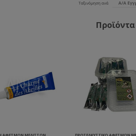
Α/Α Εγ
Ταξινόμηση ανά
Προϊόντα
Ή ΑΦΕΣΜΏΝ ΜΕΛΙΣΣΏΝ
ΠΡΟΣΕΛΚΥΣΤΙΚΌ ΑΦΕΣΜΏΝ Μ