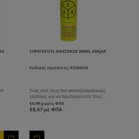
AS
ΣΠΡΈΙ ΈΛΞΗΣ ΑΦΕΣΜΏΝ 300ML ABEJAR
Κωδικός προϊόντος: KSS66020
ml
Ένας από τους πιο αποτελεσματικούς
τρόπους για να προσελκύσετε τους
αφεσμούς. Απλά ψεκάστε εκεί που
€6,99 χωρίς ΦΠΑ
θέλετε να μαζευτεί ο αφεσμός. Διαρκεί
€8,67 με ΦΠΑ
μέχρι και 8 ημέρες.