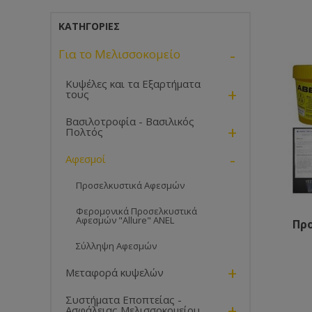
ΚΑΤΗΓΟΡΊΕΣ
-
Για το Μελισσοκομείο
Κυψέλες και τα Εξαρτήματα
+
τους
Βασιλοτροφία - Βασιλικός
+
Πολτός
-
Αφεσμοί
Προσελκυστικά Αφεσμών
Φερομονικά Προσελκυστικά
Αφεσμών "Allure" ANEL
Πρ
Σύλληψη Αφεσμών
+
Μεταφορά κυψελών
Συστήματα Εποπτείας -
+
Ασφάλειας Μελισσοκομείου