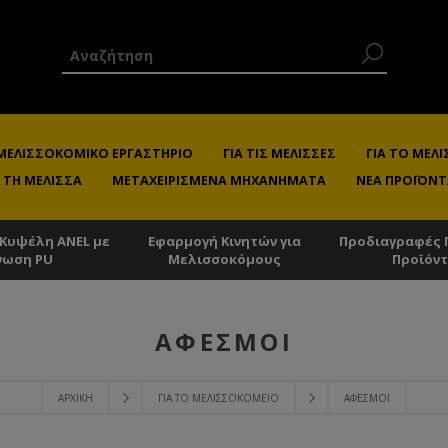
 ΜΕΛΙΣΣΟΚΟΜΙΚΌ ΕΡΓΑΣΤΉΡΙΟ
ΓΙΑ ΤΙΣ ΜΈΛΙΣΣΕΣ
ΓΙΑ ΤΟ ΜΕ
 ΤΗ ΜΈΛΙΣΣΑ
ΜΕΤΑΧΕΙΡΙΣΜΈΝΑ ΜΗΧΑΝΉΜΑΤΑ
ΝΈΑ ΠΡΟΪΌΝΤ
 Κυψέλη ANEL με
Εφαρμογή Κινητών για
Προδιαγραφές 
νωση PU
Μελισσοκόμους
Προϊόν
ΑΦΕΣΜΟΊ
ΑΡΧΙΚΉ
ΓΙΑ ΤΟ ΜΕΛΙΣΣΟΚΟΜΕΊΟ
ΑΦΕΣΜΟΊ