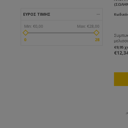
(ΣΩΛΗΝ
ΕΎΡΟΣ ΤΙΜΉΣ
Κωδικός
Min:
€0,00
Max:
€28,00
Συμπυκ
0
28
μελισσόχορτο. Σε 
μία κο
€9,95 
οποιοδ
€12,3
μέρος 
από την
εξαιρετ