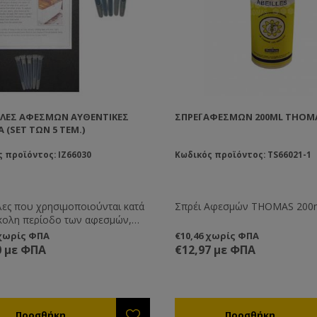
ΛΕΣ ΑΦΕΣΜΏΝ ΑΥΘΕΝΤΙΚΈΣ
ΣΠΡΈΙ ΑΦΕΣΜΏΝ 200ML THOM
 (SET ΤΩΝ 5 ΤΕΜ.)
 προϊόντος: IZ66030
Κωδικός προϊόντος: TS66021-1
ες που χρησιμοποιούνται κατά
Σπρέι Αφεσμών THOMAS 200
κολη περίοδο των αφεσμών,
μένου να προσελκύσουν το
 χωρίς ΦΠΑ
€10,46 χωρίς ΦΠΑ
 που διαφεύγει.
0 με ΦΠΑ
€12,97 με ΦΠΑ