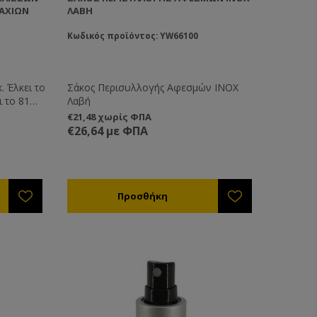
ΜΑΧΊΩΝ
ΛΑΒΉ
Κωδικός προϊόντος: YW66100
. Έλκει το
Σάκος Περισυλλογής Αφεσμών ΙΝΟΧ
 το 81%
Λαβή
ς εώς και
€21,48 χωρίς ΦΠΑ
 που θα
€26,64 με ΦΠΑ
από αυτό.
ογενών
ται