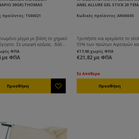
ΆΡΙΟ 30GR) THOMAS
ANEL ALLURE GEL STICK 20 ΤΕ
 προϊόντος: TS66021
Κωδικός προϊόντος: AN66045
νωμένο μίγμα με βάση το χημικό
Τρυπήστε και κρεμάστε το stick
μορφή κρέμας . Βάλτε
55% των πρώτων Αφεσμών και
υταλιά του γλυκού σε
των δεύτερων. Διάρκεια Δράση
χωρίς ΦΠΑ
€17,60 χωρίς ΦΠΑ
ήποτε σημείο και ένα μεγάλο
4 μήνες. Έλκει τους αφεσμούς
4 με ΦΠΑ
€21,82 με ΦΠΑ
των αφεσμών θα προσελκυσθεί
περάσουν σε ακτίνα 25 μέτρα 
 μυρωδιά της κρέμας. Λειτουργεί
Στις περιπτώσεις των δευτερ
ικά καλά.
αφεσμών τα σμήνη εγκαθίσταν
Σε Απόθεμα
μόνιμα στις παγίδες.