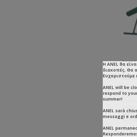
ΣΆΚΟΣ
Η ANEL θα είνα
διακοπές. Θα 
Ευχαριστούμε 
Κωδικός
ANEL will be cl
respond to you
summer!
Είναι γ
προτιμ
ANEL sarà chius
σημεία 
€22,00
messaggi e ordi
δύσκολ
€27,2
Συλλογ
ANEL permanece
Responderemos 