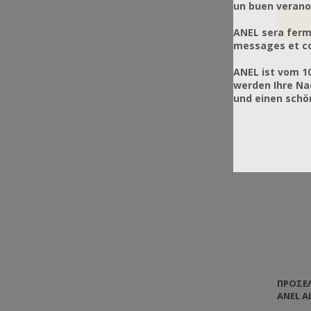
un buen verano
ANEL sera ferm
messages et co
ANEL ist vom 1
werden Ihre Na
und einen sch
ΠΡΟΣΕ
ANEL A