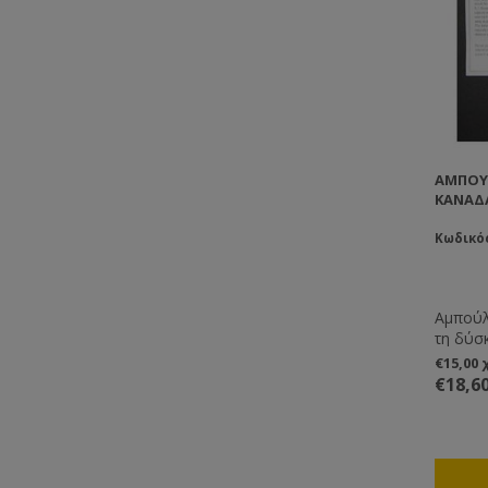
ΑΜΠΟΎ
ΚΑΝΑΔΆ
Κωδικός
Αμπούλ
τη δύσ
προκει
€15,00
σμήνος
€18,6