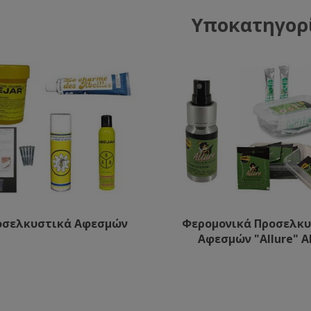
Υποκατηγορ
οσελκυστικά Αφεσμών
Φερομονικά Προσελκ
Αφεσμών "Allure" A