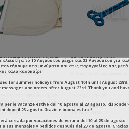
 ΣΥΛΛΟΓΉΣ ΑΦΕΣΜΏΝ SWIENTY
ΣΤΊΦΤΗΣ ΣΩΛΗΝΑΡΊΟΥ
ι κλειστή από 10 Αυγούστου μέχρι και 23 Αυγούστου για κα
απαντήσουμε στα μηνύματα και στις παραγγελίες σας μετά τ
και καλό καλοκαίρι!
 προϊόντος: SY66100
Κωδικός προϊόντος: AN00001M
osed for summer holidays from August 10th until August 23rd.
r messages and orders after August 23rd. Thank you and hav
νωστό πως οι αφεσμοί - σμάρια
Στίφτης Σωληναρίου
ούν να εγκαθίστανται σε ψηλά
a per le vacanze estive dal 10 agosto al 23 agosto. Risponder
. Αυτό κάνει τη συλλογή τους
 χωρίς ΦΠΑ
€1,00 χωρίς ΦΠΑ
ni dopo il 23 agosto. Grazie e buona estate!
η. Εδώ δίνει λύση ο Σάκος
8 με ΦΠΑ
€1,24 με ΦΠΑ
ής Αφεσμών!
rá cerrada por vacaciones de verano del 10 al 23 de agosto.
a sus mensajes y pedidos después del 23 de agosto. Gracias
Σε Απόθεμα