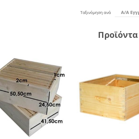
Α/Α Εγ
Ταξινόμηση ανά
Προϊόντα