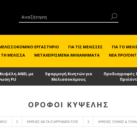
 ΜΕΛΙΣΣΟΚΟΜΙΚΌ ΕΡΓΑΣΤΉΡΙΟ
ΓΙΑ ΤΙΣ ΜΈΛΙΣΣΕΣ
ΓΙΑ ΤΟ ΜΕ
 ΤΗ ΜΈΛΙΣΣΑ
ΜΕΤΑΧΕΙΡΙΣΜΈΝΑ ΜΗΧΑΝΉΜΑΤΑ
ΝΈΑ ΠΡΟΪΌΝΤ
 Κυψέλη ANEL με
Εφαρμογή Κινητών για
Προδιαγραφές 
νωση PU
Μελισσοκόμους
Προϊόν
ΌΡΟΦΟΙ ΚΥΨΈΛΗΣ
ΜΕΊΟ
ΚΥΨΈΛΕΣ ΚΑΙ ΤΑ ΕΞΑΡΤΉΜΑΤΑ ΤΟΥΣ
ΚΥΨΈΛΕΣ ΞΎΛΙΝΕΣ & ΞΎΛΙΝ