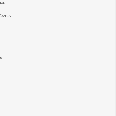
και
ϊόντων
ία