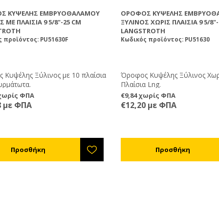
Σ ΚΥΨΈΛΗΣ ΕΜΒΡΥΟΘΑΛΆΜΟΥ
ΌΡΟΦΟΣ ΚΥΨΈΛΗΣ ΕΜΒΡΥΟΘ
 ΜΕ ΠΛΑΊΣΙΑ 9 5/8"-25 CM
ΞΎΛΙΝΟΣ ΧΩΡΊΣ ΠΛΑΊΣΙΑ 9 5/8"-
TROTH
LANGSTROTH
 προϊόντος: PU51630F
Κωδικός προϊόντος: PU51630
 Κυψέλης Ξύλινος με 10 πλαίσια
Όροφος Κυψέλης Ξύλινος Χωρ
υρμάτωτα.
Πλαίσια Lng.
 χωρίς ΦΠΑ
€9,84 χωρίς ΦΠΑ
8 με ΦΠΑ
€12,20 με ΦΠΑ