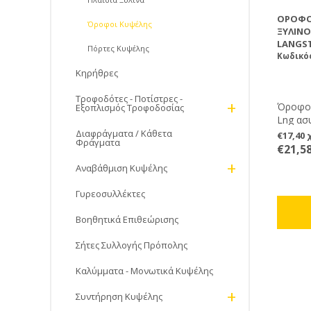
ΌΡΟΦΟ
Όροφοι Κυψέλης
ΞΎΛΙΝΟΣ
LANGS
Πόρτες Kυψέλης
Κωδικός
Κηρήθρες
Τροφοδότες - Ποτίστρες -
+
Όροφος
Εξοπλισμός Τροφοδοσίας
Lng ασ
Διαφράγματα / Κάθετα
€17,40
Φράγματα
€21,5
+
Αναβάθμιση Κυψέλης
Γυρεοσυλλέκτες
Βοηθητικά Επιθεώρισης
Σήτες Συλλογής Πρόπολης
Καλύμματα - Μονωτικά Κυψέλης
+
Συντήρηση Κυψέλης