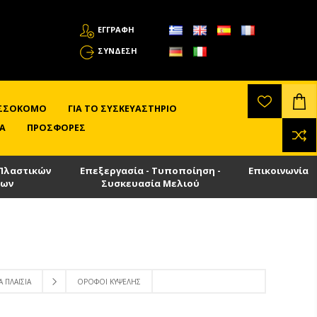
ΕΓΓΡΑΦΗ
ΣΎΝΔΕΣΗ
ΛΙΣΣΟΚΌΜΟ
ΓΙΑ ΤΟ ΣΥΣΚΕΥΑΣΤΉΡΙΟ
Α
ΠΡΟΣΦΟΡΈΣ
Πλαστικών
Επεξεργασία - Τυποποίηση -
Επικοινωνία
των
Συσκευασία Μελιού
Α ΠΛΑΊΣΙΑ
ΌΡΟΦΟΙ ΚΥΨΈΛΗΣ