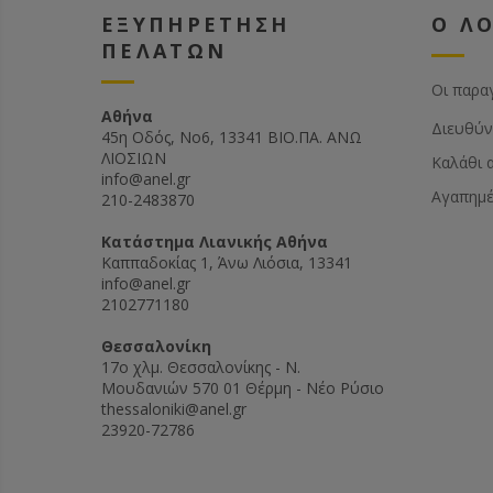
ΕΞΥΠΗΡΕΤΗΣΗ
Ο Λ
ΠΕΛΑΤΩΝ
Οι παρα
Αθήνα
Διευθύν
45η Οδός, Νο6, 13341 ΒΙΟ.ΠΑ. ΑΝΩ
ΛΙΟΣΙΩΝ
Καλάθι 
info@anel.gr
Αγαπημ
210-2483870
Kατάστημα Λιανικής Αθήνα
Καππαδοκίας 1, Άνω Λιόσια, 13341
info@anel.gr
2102771180
Θεσσαλονίκη
17ο χλμ. Θεσσαλονίκης - Ν.
Μουδανιών 570 01 Θέρμη - Νέο Ρύσιο
thessaloniki@anel.gr
23920-72786