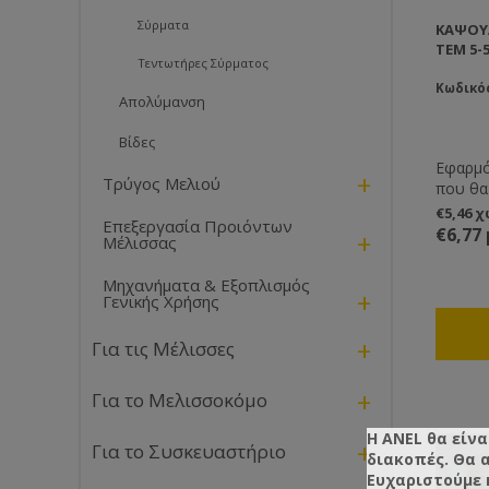
Σύρματα
KΑΨΟΎΛ
ΤΕΜ 5-
Τεντωτήρες Σύρματος
Κωδικός
Απολύμανση
Βίδες
Εφαρμό
+
Τρύγος Μελιού
που θα
μη σκιστεί τ
€5,46 
Επεξεργασία Προιόντων
πλαισί
€6,77
+
Μέλισσας
λόγω τ
τάση να
Μηχανήματα & Εξοπλισμός
το σύρ
+
Γενικής Χρήσης
καταστρ
+
Για τις Μέλισσες
+
Για το Μελισσοκόμο
Η ANEL θα είνα
+
Για το Συσκευαστήριο
διακοπές. Θα 
Ευχαριστούμε 