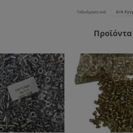
Α/Α Εγ
Ταξινόμηση ανά
Προϊόντα