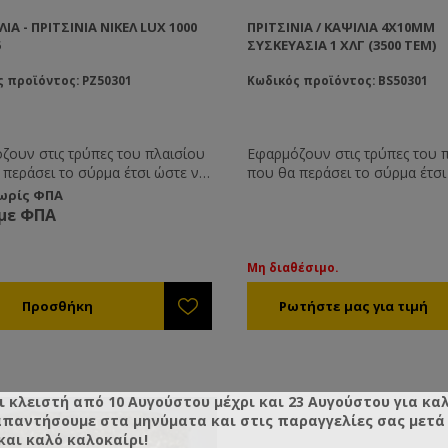
ΙΑ - ΠΡΙΤΣΊΝΙΑ ΝΙΚΕΛ LUX 1000
ΠΡΙΤΣΊΝΙΑ / ΚΑΨΊΛΙΑ 4X10MM
5
ΣΥΣΚΕΥΑΣΊΑ 1 ΧΛΓ (3500 ΤΕΜ)
 προϊόντος: PZ50301
Κωδικός προϊόντος: BS50301
ζουν στις τρύπες του πλαισίου
Εφαρμόζουν στις τρύπες του 
 περάσει το σύρμα έτσι ώστε να
που θα περάσει το σύρμα έτσι
ο ξύλο. Το σύρμα των
μη σκιστεί το ξύλο. Το σύρμα
χωρίς ΦΠΑ
ων λόγω του τεντώματος και
πλαισίων λόγω του τεντώματο
 με ΦΠΑ
ου βάρους της κηρήθρας έχει την
λόγω του βάρους της κηρήθρας
 εισχωρεί μέσα στο ξύλο. Έτσι
τάση να εισχωρεί μέσα στο ξύλ
μα χαλαρώνει και η κηρήθρα
το σύρμα χαλαρώνει και η κη
Μη διαθέσιμο.
έφεται.
καταστρέφεται.
ι κλειστή από 10 Αυγούστου μέχρι και 23 Αυγούστου για κα
απαντήσουμε στα μηνύματα και στις παραγγελίες σας μετά τ
και καλό καλοκαίρι!