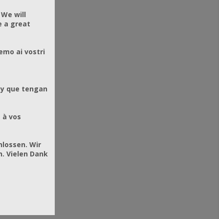
 We will
e a great
emo ai vostri
 y que tengan
 à vos
hlossen. Wir
. Vielen Dank