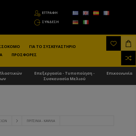
ΕΓΓΡΑΦΗ
ΣΎΝΔΕΣΗ
ΛΙΣΣΟΚΌΜΟ
ΓΙΑ ΤΟ ΣΥΣΚΕΥΑΣΤΉΡΙΟ
Α
ΠΡΟΣΦΟΡΈΣ
Πλαστικών
Επεξεργασία - Τυποποίηση -
Επικοινωνία
των
Συσκευασία Μελιού
ΣΊΩΝ
ΠΡΙΤΣΊΝΙΑ - ΚΑΨΊΛΙΑ