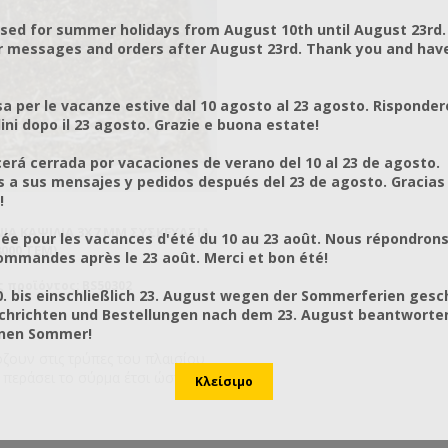
osed for summer holidays from August 10th until August 23rd.
r messages and orders after August 23rd. Thank you and hav
a per le vacanze estive dal 10 agosto al 23 agosto. Risponder
ni dopo il 23 agosto. Grazie e buona estate!
rá cerrada por vacaciones de verano del 10 al 23 de agosto.
a sus mensajes y pedidos después del 23 de agosto. Gracias
!
ΝΙΑ ΚΑΨΊΛΙΑ 3X7 MM ΣΥΣΚΕΥΑΣΊΑ
ée pour les vacances d'été du 10 au 23 août. Nous répondrons
8000 ΤΕΜ)
mmandes après le 23 août. Merci et bon été!
 προϊόντος: BS50302
0. bis einschließlich 23. August wegen der Sommerferien gesc
chrichten und Bestellungen nach dem 23. August beantworten
önen Sommer!
ζουν στις τρύπες του πλαισίου
 περάσει το σύρμα έτσι ώστε να
τεί το ξύλο. Το σύρμα των
ων λόγω του τεντώματος και
ου βάρους της κηρήθρας έχει την