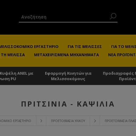
 ΜΕΛΙΣΣΟΚΟΜΙΚΌ ΕΡΓΑΣΤΉΡΙΟ
ΓΙΑ ΤΙΣ ΜΈΛΙΣΣΕΣ
ΓΙΑ ΤΟ ΜΕ
 ΤΗ ΜΈΛΙΣΣΑ
ΜΕΤΑΧΕΙΡΙΣΜΈΝΑ ΜΗΧΑΝΉΜΑΤΑ
ΝΈΑ ΠΡΟΪΌΝΤ
 Κυψέλη ANEL με
Εφαρμογή Κινητών για
Προδιαγραφές 
νωση PU
Μελισσοκόμους
Προϊόν
ΠΡΙΤΣΊΝΙΑ - ΚΑΨΊΛΙΑ
ΟΚΟΜΙΚΌ ΕΡΓΑΣΤΉΡΙΟ
ΠΡΟΕΤΟΙΜΑΣΊΑ ΥΛΙΚΟΎ
ΠΡΟΕΤΟΙΜΑΣΊΑ ΠΛΑΙ