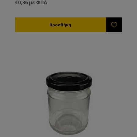
€0,36 με ΦΠΑ