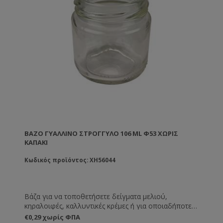
ΒΆΖΟ ΓΥΆΛΛΙΝΟ ΣΤΡΟΓΓΥΛΌ 106 ML Φ53 ΧΩΡΊΣ
ΚΑΠΆΚΙ
Κωδικός προϊόντος: XH56044
Βάζα για να τοποθετήσετε δείγματα μελιού,
κηραλοιφές, καλλυντικές κρέμες ή για οποιαδήποτε
άλλη χρήση εσείς επιθυμείτε.
€0,29 χωρίς ΦΠΑ