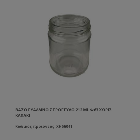
ΒΆΖΟ ΓΥΆΛΛΙΝΟ ΣΤΡΟΓΓΥΛΌ 212 ML Φ63 ΧΩΡΊΣ
ΚΑΠΆΚΙ
Κωδικός προϊόντος: XH56041