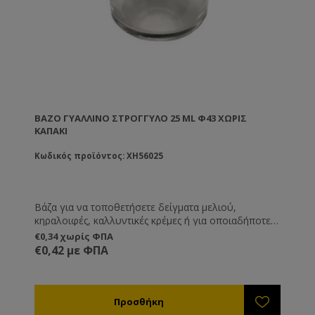
ΒΆΖΟ ΓΥΆΛΛΙΝΟ ΣΤΡΟΓΓΥΛΌ 25 ML Φ43 ΧΩΡΊΣ
ΚΑΠΆΚΙ
Κωδικός προϊόντος: XH56025
Βάζα για να τοποθετήσετε δείγματα μελιού,
κηραλοιφές, καλλυντικές κρέμες ή για οποιαδήποτε
άλλη χρήση εσείς επιθυμείτε.
€0,34 χωρίς ΦΠΑ
€0,42 με ΦΠΑ