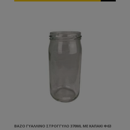
ΒΆΖΟ ΓΥΆΛΛΙΝΟ ΣΤΡΟΓΓΥΛΌ 370ML ΜΕ ΚΑΠΆΚΙ Φ63