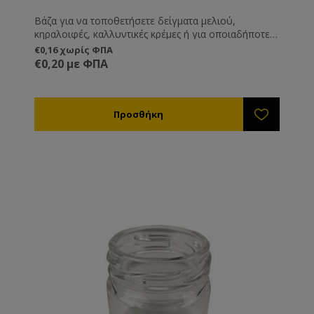
Βάζα για να τοποθετήσετε δείγματα μελιού,
κηραλοιφές, καλλυντικές κρέμες ή για οποιαδήποτε
άλλη χρήση εσείς επιθυμείτε.
€0,16 χωρίς ΦΠΑ
€0,20 με ΦΠΑ