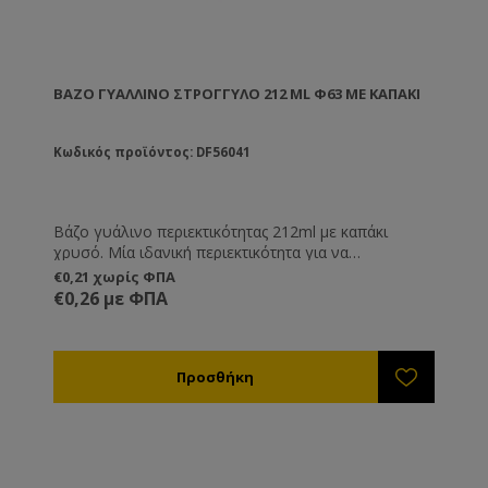
ΒΆΖΟ ΓΥΆΛΛΙΝΟ ΣΤΡΟΓΓΥΛΌ 212 ML Φ63 ΜΕ ΚΑΠΑΚΙ
Κωδικός προϊόντος: DF56041
Βάζο γυάλινο περιεκτικότητας 212ml με καπάκι
χρυσό. Μία ιδανική περιεκτικότητα για να
συσκευάζετε και να αποθηκεύετε μικρές ποσότητες
€0,21 χωρίς ΦΠΑ
μελιού ή για την παρασκευή κηραλοιφών ή κι άλλων
€0,26 με ΦΠΑ
καλλυντικών προϊόντων.