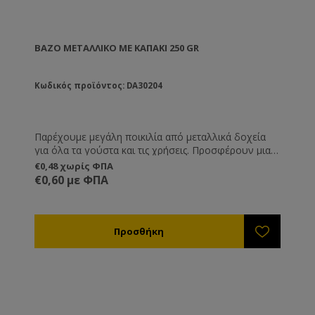
ΒΆΖΟ ΜΕΤΑΛΛΙΚΌ ΜΕ ΚΑΠΆΚΙ 250 GR
Κωδικός προϊόντος: DA30204
Παρέχουμε μεγάλη ποικιλία από μεταλλικά δοχεία
για όλα τα γούστα και τις χρήσεις. Προσφέρουν μια
διαφορετική και καλόγουστη παρουσίαση του
€0,48 χωρίς ΦΠΑ
προϊόντος σας και είναι ιδανική λύση όταν θέλετε να
€0,60 με ΦΠΑ
μεταφέρετε ή να στείλετε το μέλι, καθώς δεν
κινδυνεύουν από θραύση όπως τα γυάλινα.