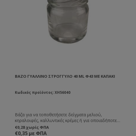
ΒΆΖΟ ΓΥΆΛΛΙΝΟ ΣΤΡΟΓΓΥΛΌ 40 ML Φ43 ΜΕ ΚΑΠΑΚΙ
Κωδικός προϊόντος: XH56040
Βάζα για να τοποθετήσετε δείγματα μελιού,
κηραλοιφές, καλλυντικές κρέμες ή για οποιαδήποτε
άλλη χρήση εσείς επιθυμείτε.
€0,28 χωρίς ΦΠΑ
€0,35 με ΦΠΑ