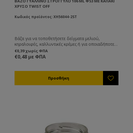
ΒΆΖΟ ΓΥΆΛΛΙΝΟ ΣΤΡΟΓΓΥΛΌ 106 ML Φ53 ΜΕ ΚΑΠΆΚΙ
ΧΡΥΣΌ TWIST OFF
Κωδικός προϊόντος: XH56044-2ST
Βάζα για να τοποθετήσετε δείγματα μελιού,
κηραλοιφές, καλλυντικές κρέμες ή για οποιαδήποτε
άλλη χρήση εσείς επιθυμείτε.
€0,39 χωρίς ΦΠΑ
€0,48 με ΦΠΑ