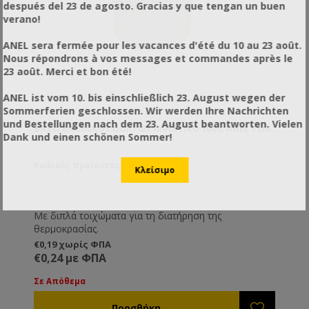
después del 23 de agosto. Gracias y que tengan un buen
verano!
ANEL sera fermée pour les vacances d'été du 10 au 23 août.
Nous répondrons à vos messages et commandes après le
23 août. Merci et bon été!
ANEL ist vom 10. bis einschließlich 23. August wegen der
Sommerferien geschlossen. Wir werden Ihre Nachrichten
und Bestellungen nach dem 23. August beantworten. Vielen
ΒΆΖΟ ΒΑΣΙΛΙΚΟΎ ΠΟΛΤΟΎ ΠΛΑΣΤΙΚΌ 10ML ANEL ΤΕΜ.
Dank und einen schönen Sommer!
Κωδικός προϊόντος: AN56111-1
Με διπλά τοιχώματα για τη διατήρηση της
θερμοκρασίας.
€0,19 χωρίς ΦΠΑ
€0,24 με ΦΠΑ
Σε Απόθεμα