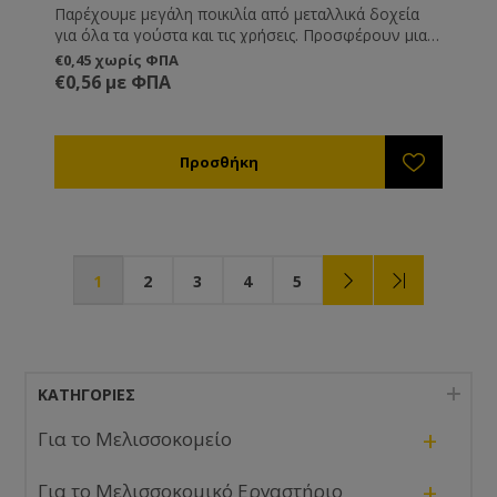
Παρέχουμε μεγάλη ποικιλία από μεταλλικά δοχεία
για όλα τα γούστα και τις χρήσεις. Προσφέρουν μια
διαφορετική και καλόγουστη παρουσίαση του
€0,45 χωρίς ΦΠΑ
προϊόντος σας και είναι ιδανική λύση όταν θέλετε να
€0,56 με ΦΠΑ
μεταφέρετε ή να στείλετε το μέλι, καθώς δεν
κινδυνεύουν από θραύση όπως τα γυάλινα.
1
2
3
4
5
ΚΑΤΗΓΟΡΊΕΣ
+
Για το Μελισσοκομείο
+
Για το Μελισσοκομικό Εργαστήριο