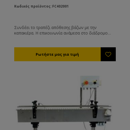
Κωδικός προϊόντος: FC402001
Συνδέει το τραπέζι απόθεσης βάζων με την
καπακιέρα. Η επικοινωνία ανάμεσα στο διάδρομο
μεταφοράς και τη δοσομετρική είναι αμφίδρομη , έτσι
όταν το βάζο γεμίσει με την επιθυμητή ποσότητα η
δοσομετρική στέλνει ηλεκτρικό σήμα στο διάδρομο
ο οποίος αρχίζει να κινείται έως ότου το επόμενο
βάζο έρθει στη θέση του φωτοκύτταρου. Αυτή η
διαδικασία επαναλαμβάνεται συνεχώς όσο εσείς
τροφοδοτείτε με βάζα το τραπέζι απόθεσης. Παροχή:
220V Μήκος: 1,5cm Πλάτος ολικό μεταφορικής: 25cm
Ωφέλιμο πλάτος διαδρόμου: 19cm Ύψος: 70cm