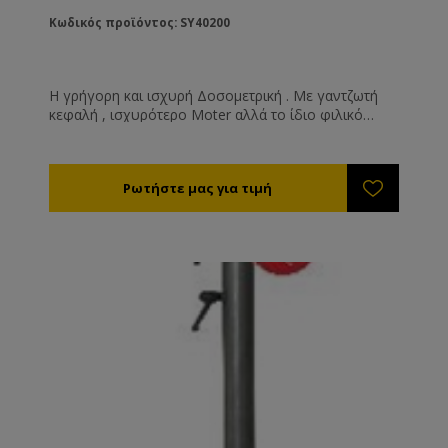
Κωδικός προϊόντος: SY40200
Η γρήγορη και ισχυρή Δοσομετρική . Με γαντζωτή
κεφαλή , ισχυρότερο Moter αλλά το ίδιο φιλικό
πληκτρολόγιο της σειράς Dana είναι η επιλογή των
επενδύσεων που στοχεύουν σε μεγάλες παραγωγές
. Λειτουργεί και με τα ποιο παχύρευστα μέλια ( και με
Βανίλια Μενάλου ) . Διαθέτει σύστημα ηλεκτρικής
ανύψωσης για εύκολη μετάβαση σε διαφορετικά ύψη
βάζων . Συνδυάζεται με γραμμές , τραπέζια
αυτόματης συσκευασίας αλλά μπορεί να
λειτουργήσει και αυτόνομα ( πάνω από έναν πάγκο
πχ ) Για ακόμα μεγαλύτερες απαιτήσεις οι
δοσομετρικες μας συνδυάζονται σε σειρά
πολλαπλασιάζοντας τη δυναμικότητά τους . Δόση
από 10 gr έως και 9999 gr Δυναμικότητα έως και 950
τεμ/ωρα Λειτουργεί και συνεχώς , ως αντλία Ακρίβεια
+-1% Μνήμη 10 προγραμμάτων 1500 Watt 230 Volt