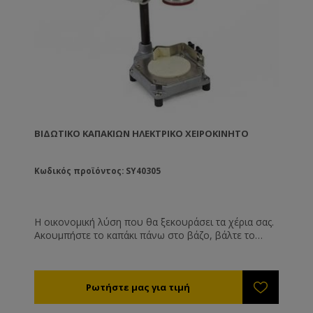
ΒΙΔΩΤΙΚΌ ΚΑΠΑΚΙΏΝ ΗΛΕΚΤΡΙΚΌ ΧΕΙΡΟΚΊΝΗΤΟ
Κωδικός προϊόντος: SY40305
Η οικονομική λύση που θα ξεκουράσει τα χέρια σας.
Ακουμπήστε το καπάκι πάνω στο βάζο, βάλτε το
βάζο στην ειδική θέση και κατεβάστε το μοχλό. Το
καπάκι θα βιδωθεί σφιχτά. Αυτό θα συμβαίνει και
μετά από ώρες λειτουργίας, πράγμα που λόγω
κόπωσης δε συμβαίνει όταν βιδώνετε τα καπάκια με
το χέρι! Η δύναμη βιδώματος ρυθμίζεται ηλεκτρονικά