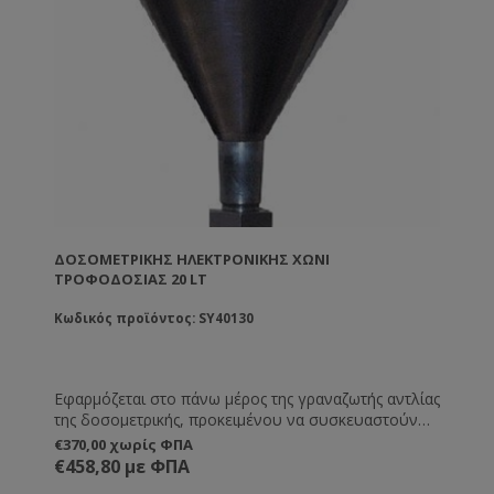
ΔΟΣΟΜΕΤΡΙΚΉΣ ΗΛΕΚΤΡΟΝΙΚΉΣ ΧΩΝΊ
ΤΡΟΦΟΔΟΣΊΑΣ 20 LT
Κωδικός προϊόντος: SY40130
Εφαρμόζεται στο πάνω μέρος της γραναζωτής αντλίας
της δοσομετρικής, προκειμένου να συσκευαστούν
μικρές ποσότητες υλικών. Ιδανικό για συσκευασία
€370,00 χωρίς ΦΠΑ
βασιλικού πολτού.
€458,80 με ΦΠΑ