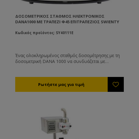
ΔΟΣΟΜΕΤΡΙΚΌΣ ΣΤΑΘΜΌΣ ΗΛΕΚΤΡΟΝΙΚΌΣ
DANA1000 ΜΕ ΤΡΑΠΈΖΙ Φ45 ΕΠΙΤΡΑΠΈΖΙΟΣ SWIENTY
Κωδικός προϊόντος: SY40111E
Ένας ολοκληρωμένος σταθμός δοσομέτρησης με τη
δοσομετρική DANA 1000 να συνδυάζεται με
περιστρεφόμενο αυτόματο τραπέζι ø45εκ.. Τα άδεια
βάζα τοποθετούνται στην επιφάνεια του τραπεζιού
και στη συνέχεια μεταφέρονται αυτόματα στο σημείο
γέμισης. Τότε το φωτοκύτταρο θα διαβάζει το βάζο
και ξεκινάει να το γεμίζει. Μόλις το γεμίσει το τραπέζι
θα ξεκινήσει να περιστρέφεται και πάλι.
Δοσομετρική: Μέγεθη δοχείου: ελαχ. Ø30mm x
30mm ύψος Μεγ. Ø120mm x 160mm ύψος
Δυνατότητα άντλησης: ~140λτ/ώρα (200kg/ώρα)
Δυναμικότητα: έως 360 βάζα των 370ml/ώρα Ισχύς:
230V/50Hz Κατανάλωση: 230W Βάρος: 20κιλά
Περιστρεφόμενο τραπέζι: Διάμετρος Ø45εκ Ταχύτητα
περιστροφής: 3rpm