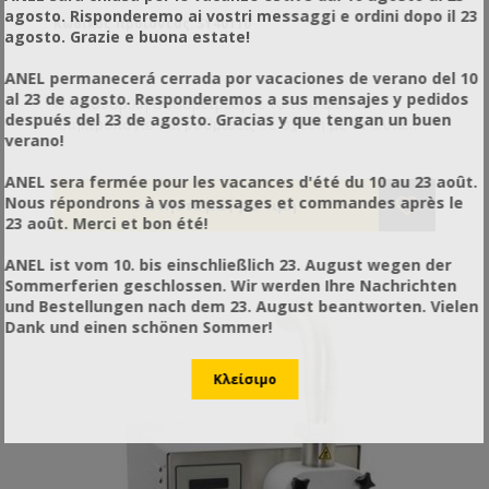
agosto. Risponderemo ai vostri messaggi e ordini dopo il 23
Κωδικός προϊόντος: SY40110
agosto. Grazie e buona estate!
ANEL permanecerá cerrada por vacaciones de verano del 10
al 23 de agosto. Responderemos a sus mensajes y pedidos
Η οικονομική δοσομετρική με το ίδιο φιλικό
después del 23 de agosto. Gracias y que tengan un buen
πληκτρολόγιο και ρυθμίσεις σε σχέση με τα άλλα
verano!
μοντέλα, με μικρότερη κεφαλή, Moter και
δυναμικότητα αλλά και με διαφορά και στην τιμή
ANEL sera fermée pour les vacances d'été du 10 au 23 août.
είναι η επιλογή του μελισσοκόμου. Δόση από 20 gr
Nous répondrons à vos messages et commandes après le
έως και 9999 gr Δυναμικότητα έως και 200 τεμ/ωρα
23 août. Merci et bon été!
Λειτουργεί και συνεχώς , ως αντλία Ακρίβεια +-1%
Μνήμη 10 προγραμμάτων Watt 230 Volt Βάρος 14Kg.
ANEL ist vom 10. bis einschließlich 23. August wegen der
Sommerferien geschlossen. Wir werden Ihre Nachrichten
und Bestellungen nach dem 23. August beantworten. Vielen
Dank und einen schönen Sommer!