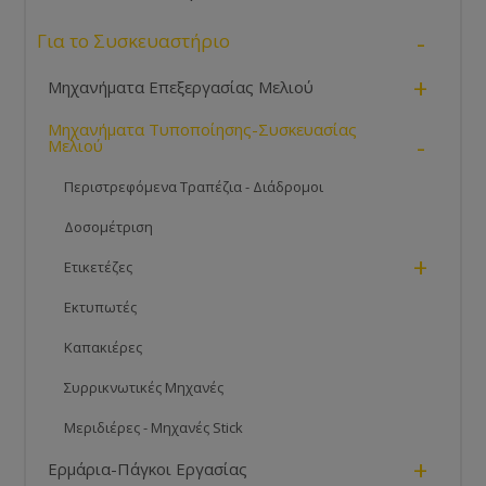
-
Για το Συσκευαστήριο
+
Μηχανήματα Επεξεργασίας Μελιού
Μηχανήματα Τυποποίησης-Συσκευασίας
-
Μελιού
Περιστρεφόμενα Τραπέζια - Διάδρομοι
Δοσομέτριση
+
Ετικετέζες
Εκτυπωτές
Καπακιέρες
Συρρικνωτικές Μηχανές
Μεριδιέρες - Μηχανές Stick
+
Ερμάρια-Πάγκοι Εργασίας