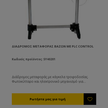
ΔΙΆΔΡΟΜΟΣ ΜΕΤΑΦΟΡΆΣ ΒΆΖΩΝ ΜΕ PLC CONTROL
Κωδικός προϊόντος: SY40201
Διάδρομος μεταφοράς με κάγκελα τροφοδοσίας.
Φωτοκύτταρο και ηλεκτρονικό μηχανισμό για
δοσομετρική συσκευή. Παρεμβάλλεται ανάμεσα στο
τραπέζι απόθεσης άδειων δοχείων και την καπακιέρα.
Εδώ πραγματοποιείται αυτόματα η στάση και το
γέμισμα των δοχείων. Επικοινωνεί αμφίδρομα με τη
δοσομετρική συσκευή. Εξοπλισμένο με σύστημα