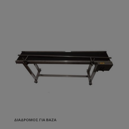
με το γύρισμα ενός ρυθμιστή. Τεχνικά
Χαρακτηριστικά Ύψος βάζου: Μέγιστο 30 cm
Διαστάσεις καπακιού: Μέγ. ø82 χλστ Λαβή: 34 cm
Ταχύτητα: 119 /ο min Ροπή: 0,1 Nm - 10 Nm Βάρος
10 κιλά. Ισχύς 230V/50Hz
ΔΙΆΔΡΟΜΟΣ ΓΙΑ ΒΆΖΑ