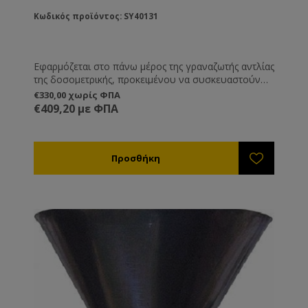
Κωδικός προϊόντος: SY40131
Εφαρμόζεται στο πάνω μέρος της γραναζωτής αντλίας
της δοσομετρικής, προκειμένου να συσκευαστούν
μικρές ποσότητες υλικών. Ιδανικό για συσκευασία
€330,00 χωρίς ΦΠΑ
βασιλικού πολτού.
€409,20 με ΦΠΑ