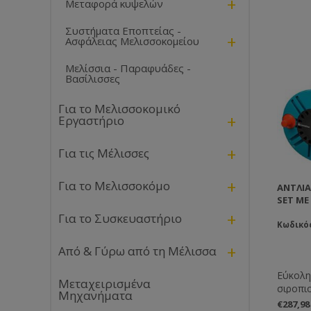
+
Μεταφορά κυψελών
Συστήματα Εποπτείας -
+
Ασφάλειας Μελισσοκομείου
Μελίσσια - Παραφυάδες -
Βασίλισσες
Για το Μελισσοκομικό
+
Εργαστήριο
+
Για τις Μέλισσες
+
Για το Μελισσοκόμο
ΑΝΤΛΊΑ
SET ΜΕ
+
Για το Συσκευαστήριο
Κωδικό
+
Από & Γύρω από τη Μέλισσα
Εύκολη
Μεταχειρισμένα
σιροπιο
Μηχανήματα
χυμένα
€287,9