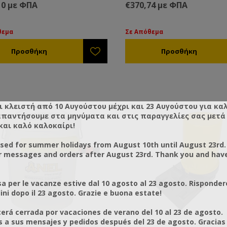
ων. Η αντλία σιροπιού/νερού
κουβάδων. Η αντλία σιροπιού
10 με ΦΠΑ
€370,74 με ΦΠΑ
τάσης 12 volt είναι εξοπλισμένη
υψηλής τάσης 12 volt είναι εξ
όματο διακόπτη πίεσης που
με αυτόματο διακόπτη πίεσης
 και κλείνει αυτόματα όταν
ανοίγει και κλείνει αυτόματα ό
θεμα
Σε Απόθεμα
ε και κλείνετε τη μάνικα
ανοίγετε και κλείνετε τη μάνικ
ημένη σε καρούλι. (Ίδιο η
τοποθετημένη σε καρούλι με
ιο με την φωτογραφία)
ροδάκια. (Ίδιο η παρόμοιο με 
φωτογραφία)
 χαρακτηριστικά:
τότητα άντλησης 18,5 lt/pm
στος ρυθμός ροής: 7,8 (4,5GPM)
Τεχνικά χαρακτηριστικά:
ι κλειστή από 10 Αυγούστου μέχρι και 23 Αυγούστου για κα
τη πίεση: 40PSI
• Δυνατότητα άντλησης 18,5 l
απαντήσουμε στα μηνύματα και στις παραγγελίες σας μετά τ
 κινητήρα: 12V DC
• Μέγιστος ρυθμός ροής: 7,8 
και καλό καλοκαίρι!
ματη αναρρόφηση
• Μέγιστη πίεση: 40PSI
τασία διακόπτη πίεσης: Mε
• Τάση κινητήρα: 12V DC
osed for summer holidays from August 10th until August 23rd.
 αυτόματο έλεγχο ON/OFF
• Αυτόματη αναρρόφηση
r messages and orders after August 23rd. Thank you and hav
• Προστασία διακόπτη πίεσης:
 περιλαμβάνει:
πλήρης αυτόματο έλεγχο ON
α για σιρόπι 12V
a per le vacanze estive dal 10 agosto al 23 agosto. Risponder
κα Φ20
Το Σετ περιλαμβάνει:
ni dopo il 23 agosto. Grazie e buona estate!
ιχο 3/4 25m
• Αντλία για σιρόπι 12V
ύλι για λάστιχο
• Μάνικα Φ20
rá cerrada por vacaciones de verano del 10 al 23 de agosto.
πτορες σύνδεσης
• Λάστιχο 3/4 25m
a sus mensajes y pedidos después del 23 de agosto. Gracias
κορ 1/2+3/4
• Καρούλι για λάστιχο