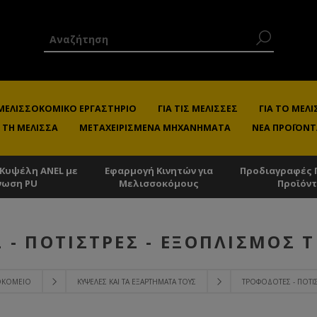
 ΜΕΛΙΣΣΟΚΟΜΙΚΌ ΕΡΓΑΣΤΉΡΙΟ
ΓΙΑ ΤΙΣ ΜΈΛΙΣΣΕΣ
ΓΙΑ ΤΟ ΜΕ
 ΤΗ ΜΈΛΙΣΣΑ
ΜΕΤΑΧΕΙΡΙΣΜΈΝΑ ΜΗΧΑΝΉΜΑΤΑ
ΝΈΑ ΠΡΟΪΌΝΤ
 Κυψέλη ANEL με
Εφαρμογή Κινητών για
Προδιαγραφές 
νωση PU
Μελισσοκόμους
Προϊόν
 - ΠΟΤΊΣΤΡΕΣ - ΕΞΟΠΛΙΣΜΌΣ 
ΣΟΚΟΜΕΊΟ
ΚΥΨΈΛΕΣ ΚΑΙ ΤΑ ΕΞΑΡΤΉΜΑΤΑ ΤΟΥΣ
ΤΡΟΦΟΔΌΤΕΣ - ΠΟΤΊ