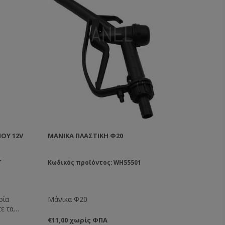
ΟΎ 12V
ΜΆΝΙΚΑ ΠΛΑΣΤΙΚΉ Φ20
T
Κωδικός προϊόντος: WH55501
σία
Μάνικα Φ20
ε τα
λημα των
€11,00 χωρίς ΦΠΑ