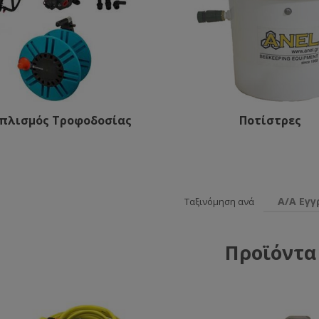
οπλισμός Τροφοδοσίας
Ποτίστρες
Α/Α Εγ
Ταξινόμηση ανά
Προϊόντα