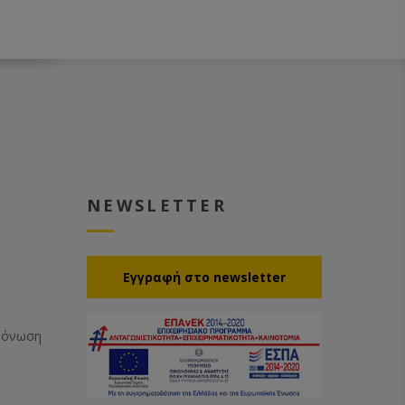
πλο
ι με ζεστό
NEWSLETTER
Eγγραφή στο newsletter
Μόνωση