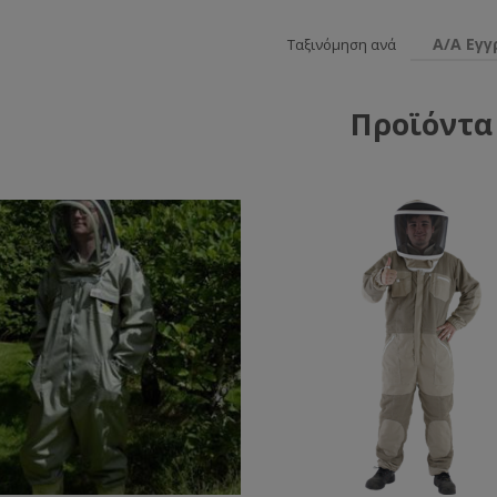
Α/Α Εγ
Ταξινόμηση ανά
Προϊόντα