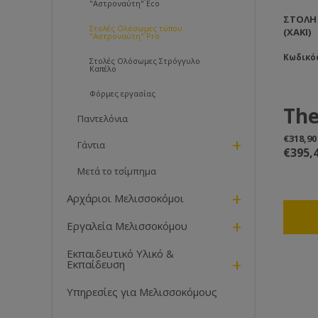
"Αστροναύτη" Eco
ΣΤΟΛΉ 
Στολές Ολόσωμες τύπου
(ΧΑΚΊ)
"Αστροναύτη" Pro
Κωδικός
Στολές Ολόσωμες Στρόγγυλο
Καπέλο
Φόρμες εργασίας
The
Παντελόνια
bee
€318,9
+
Γάντια
€395,
The 
Μετά το τσίμπημα
one
+
Αρχάριοι Μελισσοκόμοι
Apia
Get out
Apiarist
+
suit
Εργαλεία Μελισσοκόμου
beekeepi
inte
for mor
Εκπαιδευτικό Υλικό &
Loved w
+
Clea
Εκπαίδευση
design, 
an aver
Υπηρεσίες για Μελισσοκόμους
(althou
people s