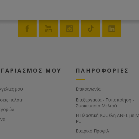
Οδηγίες πλύσης καπέλο / πέ
- Πλένεται προσεκτικά στο χέρ
σαπουνόνερο
- Μην στίβετε
ΟΓΑΡΙΑΣΜΟΣ ΜΟΥ
ΠΛΗΡΟΦΟΡΙΕΣ
γγελίες μου
Επικοινωνία
σεις πελάτη
Επεξεργασία - Τυποποίηση -
Συσκευασία Μελιού
αγορών
Η Πλαστική Κυψέλη ANEL με 
ένα
PU
Εταιρικό Προφίλ