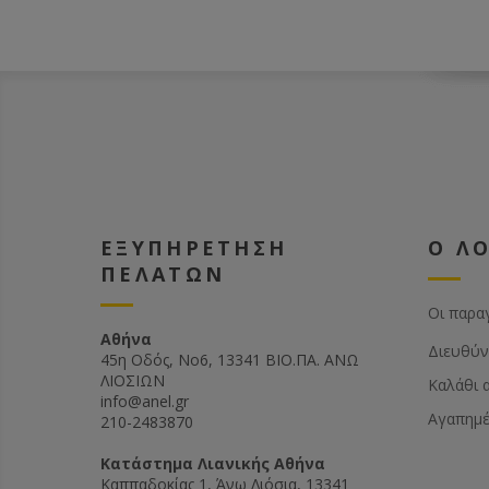
ΕΞΥΠΗΡΕΤΗΣΗ
Ο Λ
ΠΕΛΑΤΩΝ
Οι παρα
Αθήνα
Διευθύν
45η Οδός, Νο6, 13341 ΒΙΟ.ΠΑ. ΑΝΩ
ΛΙΟΣΙΩΝ
Καλάθι 
info@anel.gr
Αγαπημ
210-2483870
Kατάστημα Λιανικής Αθήνα
Καππαδοκίας 1, Άνω Λιόσια, 13341