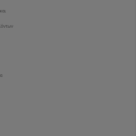
και
ϊόντων
ία