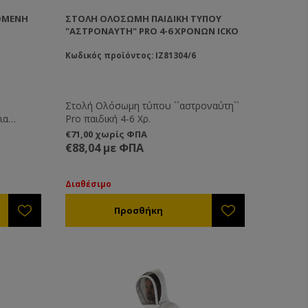
ΌΜΕΝΗ
ΣΤΟΛΉ ΟΛΌΣΩΜΗ ΠΑΙΔΙΚΉ ΤΎΠΟΥ
"ΑΣΤΡΟΝΑΎΤΗ" PRO 4-6 ΧΡΟΝΏΝ ICKO
Κωδικός προϊόντος: IZ81304/6
Στολή Ολόσωμη τύπου ``αστροναύτη``
ια
Pro παιδική 4-6 Χρ.
οποία έχει
€71,00 χωρίς ΦΠΑ
ετη σε
€88,04 με ΦΠΑ
 να έχει
ό τρία
ιζόμενου
Διαθέσιμο
ώμα
ώστε το
ν φτάνει
νια, και
 100%
ν ασφάλεια