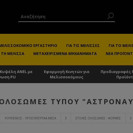
 ΜΕΛΙΣΣΟΚΟΜΙΚΌ ΕΡΓΑΣΤΉΡΙΟ
ΓΙΑ ΤΙΣ ΜΈΛΙΣΣΕΣ
ΓΙΑ ΤΟ ΜΕ
 ΤΗ ΜΈΛΙΣΣΑ
ΜΕΤΑΧΕΙΡΙΣΜΈΝΑ ΜΗΧΑΝΉΜΑΤΑ
ΝΈΑ ΠΡΟΪΌΝΤ
 Κυψέλη ANEL με
Εφαρμογή Κινητών για
Προδιαγραφές 
νωση PU
Μελισσοκόμους
Προϊόν
 ΟΛΌΣΩΜΕΣ ΤΎΠΟΥ "ΑΣΤΡΟΝΑΎ
ΡΟΥΧΙΣΜΌΣ - ΠΡΟΣΤΑΤΕΥΤΙΚΆ ΜΈΣΑ
ΣΤΟΛΈΣ ΟΛΌΣΩΜΕΣ - ΦΌΡΜΕΣ