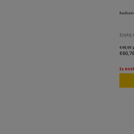
allows 
cool an
Κωδικό
vision,
Στολή 
€49,00
€60,7
Σε Από